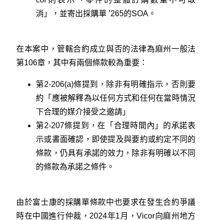
消」，並寄出採購單 ’265的SOA。
在本案中，管轄合約成立與否的法律為麻州一般法
第106章，其中有兩個條款較為重要：
第2-206(a)條提到，除非有明確指示，否則要
約「應被解釋為以任何方式和任何在當時情況
下合理的媒介接受之邀請」
第2-207條提到，在「合理時間內」的承諾表
示或書面確認，即使提及與要約或約定不同的
條款，仍具有承諾的效力，除非有明確以不同
的條款為承諾之條件。
由於富士康的採購單條款中也要求在發生合約爭議
時在中國進行仲裁，2024年1月，Vicor向麻州地方