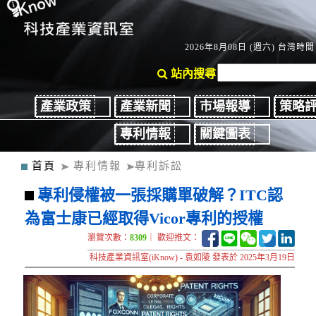
2026年8月08日 (週六) 台灣時間：
站內搜尋
產業政策
產業新聞
市場報導
策略
專利情報
關鍵圖表
首頁
專利情報
專利訴訟
專利侵權被一張採購單破解？ITC認
為富士康已經取得Vicor專利的授權
瀏覽次數：
8309
｜ 歡迎推文：
科技產業資訊室(iKnow) - 袁如陵 發表於 2025年3月19日