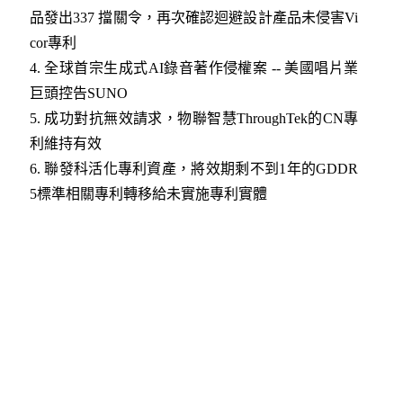
品發出337 擋關令，再次確認迴避設計產品未侵害Vi
cor專利
4
.
全球首宗生成式AI錄音著作侵權案 -- 美國唱片業
巨頭控告SUNO
5
.
成功對抗無效請求，物聯智慧ThroughTek的CN專
利維持有效
6.
聯發科活化專利資產，將效期剩不到1年的GDDR
5標準相關專利轉移給未實施專利實體