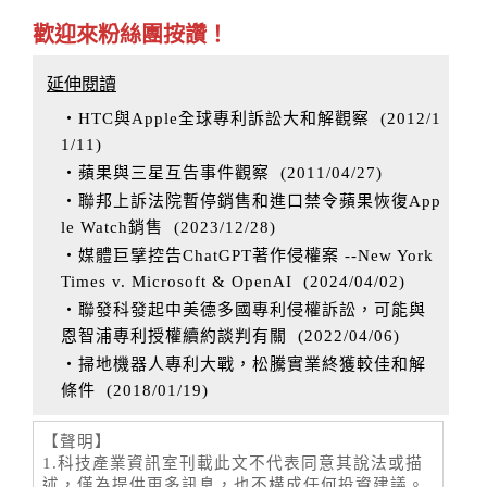
歡迎來粉絲團按讚！
延伸閱讀
‧HTC與Apple全球專利訴訟大和解觀察
(
2012/1
1/11
)
‧蘋果與三星互告事件觀察
(
2011/04/27
)
‧聯邦上訴法院暫停銷售和進口禁令蘋果恢復App
le Watch銷售
(
2023/12/28
)
‧媒體巨擘控告ChatGPT著作侵權案 --New York
Times v. Microsoft & OpenAI
(
2024/04/02
)
‧聯發科發起中美德多國專利侵權訴訟，可能與
恩智浦專利授權續約談判有關
(
2022/04/06
)
‧掃地機器人專利大戰，松騰實業終獲較佳和解
條件
(
2018/01/19
)
【聲明】
1.科技產業資訊室刊載此文不代表同意其說法或描
述，僅為提供更多訊息，也不構成任何投資建議。