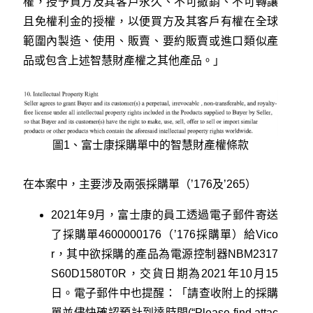
權，授予買方及其客戶永久、不可撤銷、不可轉讓
且免權利金的授權，以便買方及其客戶有權在全球
範圍內製造、使用、販賣、要約販賣或進口類似產
品或包含上述智慧財產權之其他產品。」
圖1、富士康採購單中的智慧財產權條款
在本案中，主要涉及兩張採購單（’176及’265）
2021年9月，富士康的員工透過電子郵件寄送
了採購單4600000176（’176採購單）給Vico
r，其中欲採購的產品為電源控制器NBM2317
S60D1580T0R，交貨日期為2021年10月15
日。電子郵件中也提醒：「請查收附上的採購
單並儘快確認預計到達時間(“Please find attac