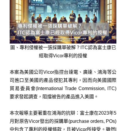
圖、
專利侵權被一張採購單破解？ITC認為富士康已
經取得Vicor專利的授權
本案為美國公司Vicor指控台達電、廣達、鴻海等公
司進口至美國的產品侵犯其專利，因而向美國國際
貿易委員會(International Trade Commission, ITC)
要求發起調查，阻擋被告的產品進入美國。
本次報導主要著重在鴻海的抗辯：富士康在2023年5
月對原告Vicor發出的採購單(purchase orders, POs)
中包含了專利的授權條款，且被Vicor所接受。雖然I