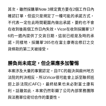
其次，雖然採購單Note 3規定賣方要在2個工作日內
確認訂單，但這只是規定了一種可能的承諾方式，
不代表一定在此時間範圍內做出承諾，要約也不會
在收到後兩個工作日內失效。Vicor在收到採購單’17
6的一週內提供了交貨日期，這就已經是及時的承
諾。同樣地，採購單’265也在富士康寄出修訂之交
貨條款的第二天被接受。
勝負尚未底定，但企業應多加警惕
本案涉及大量的事實認定，且ITC的裁決與麻州地方
法院的判決相反，所以Vicor很可能會上訴至聯邦巡
迴上訴法院(CAFC)，最終結果也未必對富士康有
利。話雖如此，本案仍然彰顯了公司內部業務團隊
與法務單位密切合作的重要性。