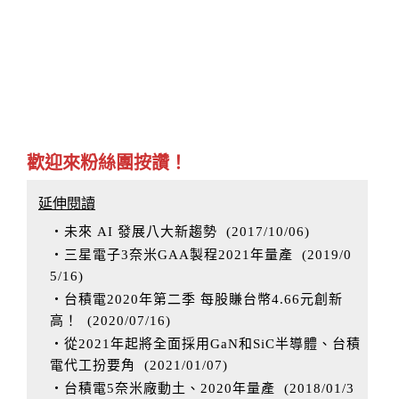
歡迎來粉絲團按讚！
延伸閱讀
‧未來 AI 發展八大新趨勢
(
2017/10/06
)
‧三星電子3奈米GAA製程2021年量產
(
2019/0
5/16
)
‧台積電2020年第二季 每股賺台幣4.66元創新
高！
(
2020/07/16
)
‧從2021年起將全面採用GaN和SiC半導體、台積
電代工扮要角
(
2021/01/07
)
‧台積電5奈米廠動土、2020年量產
(
2018/01/3