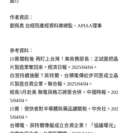
圖1)
作者資訊：
劉佩真 台經院產經資料庫總監、APIAA理事
參考資料：
川普關稅後 再盯上台灣！美商務部長：正試圖把晶
片製造業奪回來。經濟日報。2025/04/04
。
白宮持續施壓？英特爾、台積電傳初步同意成立晶
片製造合資企業。聯合報。2025/04/04
。
經長5月赴美 聯電與格芯將簽合併。中國時報。202
5/04/04
。
川普：很快會對半導體與藥品課關稅。中央社。202
5/04/04
。
台積電、英特爾傳擬成立合資企業！「協議曝光」