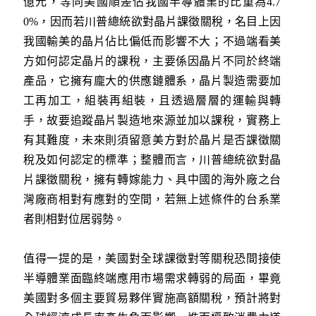
億元，等同美國順差佔我國半導體業的比重為4.7
0%，因而若川普總統欲對晶片課徵關稅，名目上因
我國輸美的晶片佔比偏低而影響不大；不過端看美
方如何認定晶片的課稅，主要係因晶片不同於終端
產品，它擁有龐大的供應鏈體系，晶片製造需要加
工再加工，組裝再組裝，且透過層層的運輸與轉
手，故要追蹤晶片製造地來源並加以課稅，實務上
有其難度，未來則須留意美方對於晶片是否課徵關
稅及如何認定的標準；整體而言，川普總統欲對晶
片課徵關稅，擁有轉嫁能力、具中國的海外廠之台
灣廠商相對有應對的空間，若無上述條件的台系業
者則相對位居弱勢。
值得一提的是，美國對全球課徵對等關稅恐間接使
半導體業面臨終端應用市場需求轉弱的局面，畢竟
美國對多個主要貿易夥伴實施高額關稅，預計將對