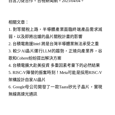
白宮力促合作。台視新聞網。2025/04/04
。
相關文章：
1.
對等關稅上路，半導體產業面臨終端產品需求減
弱，以及即將出爐的晶片關稅計畫的影響
2.
台積電救援Intel 將是台灣半導體業無法承受之重
3.
較少AI晶片運行LLM的趨勢，正燒向產業界，谷
歌和Cohere紛紛提出解決方案
4.
台積電擴大赴美投資 多重因素考量下的必然結果
5.
RISC-V陣營的振奮時刻！Meta可能是採用RISC-V
架構設計自家AI晶片
6.
Google母公司開發了一款Taara矽光子晶片，實現
無線高速光通訊