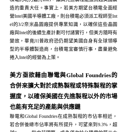
造的重責大任。事實上，若美方期望台積電全面經
營Intel美國半導體工廠，則台積電必須派工程師至Int
el的3/2奈米晶圓廠提供專業知識，以確保這些晶圓
廠與Intel的後續生產計劃可付諸實行，但美方隨時有
變故，畢竟川普政府恐仍期望美國自身有全球領導
型的半導體製造商，台積電宜審慎行事，盡量避免
捲入Intel的經營為上策。
美方亟欲藉由聯電與Global Foundries的
合併來擴大對於成熟製程或特殊製程的掌
握度，以確保美國在先進製程以外的市場
也能有充足的產能與供應鏈
聯電和Global Foundries在成熟製程的市佔率相近，
若合併後總市佔率將有所提升，可望來到9.3%，超