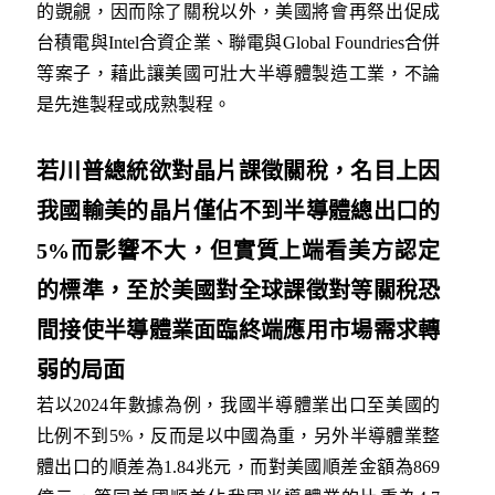
的覬覦，因而除了關稅以外，美國將會再祭出促成
台積電與Intel合資企業、聯電與Global Foundries合併
等案子，藉此讓美國可壯大半導體製造工業，不論
是先進製程或成熟製程。
若川普總統欲對晶片課徵關稅，名目上因
我國輸美的晶片僅佔不到半導體總出口的
5%而影響不大，但實質上端看美方認定
的標準，至於美國對全球課徵對等關稅恐
間接使半導體業面臨終端應用市場需求轉
弱的局面
若以2024年數據為例，我國半導體業出口至美國的
比例不到5%，反而是以中國為重，另外半導體業整
體出口的順差為1.84兆元，而對美國順差金額為869