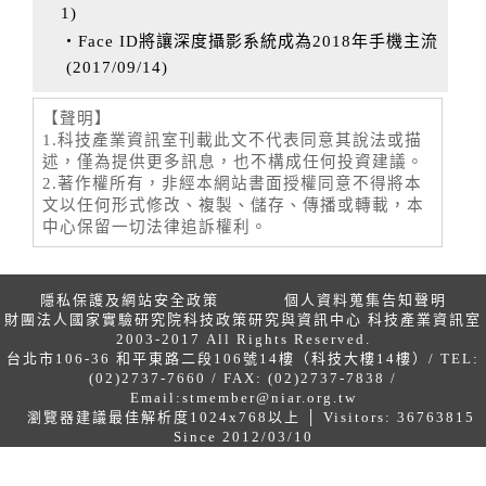
1
)
‧Face ID將讓深度攝影系統成為2018年手機主流
(
2017/09/14
)
【聲明】
1.科技產業資訊室刊載此文不代表同意其說法或描
述，僅為提供更多訊息，也不構成任何投資建議。
2.著作權所有，非經本網站書面授權同意不得將本
文以任何形式修改、複製、儲存、傳播或轉載，本
中心保留一切法律追訴權利。
隱私保護及網站安全政策
個人資料蒐集告知聲明
財團法人國家實驗研究院科技政策研究與資訊中心 科技產業資訊室
2003-2017 All Rights Reserved.
台北市106-36 和平東路二段106號14樓（科技大樓14樓）/ TEL:
(02)2737-7660 / FAX: (02)2737-7838 /
Email:
stmember@niar.org.tw
瀏覽器建議最佳解析度1024x768以上 │ Visitors: 36763815
Since 2012/03/10