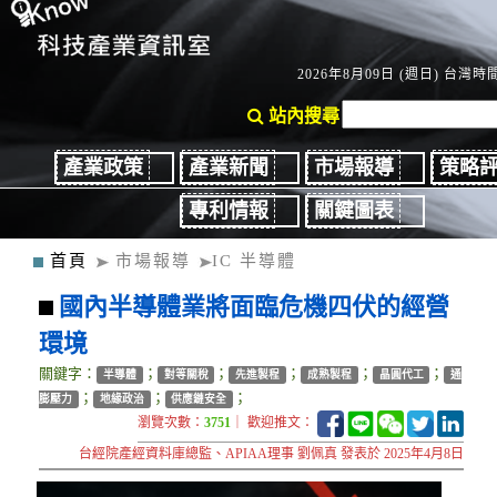
2026年8月09日 (週日) 台灣時間：
站內搜尋
產業政策
產業新聞
市場報導
策略
專利情報
關鍵圖表
首頁
市場報導
IC 半導體
國內半導體業將面臨危機四伏的經營
環境
關鍵字：
；
；
；
；
；
半導體
對等關稅
先進製程
成熟製程
晶圓代工
通
；
；
；
膨壓力
地緣政治
供應鏈安全
瀏覽次數：
3751
｜ 歡迎推文：
台經院產經資料庫總監、APIAA理事 劉佩真 發表於 2025年4月8日