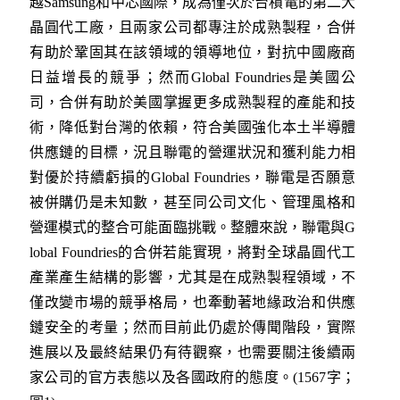
越Samsung和中芯國際，成為僅次於台積電的第二大
晶圓代工廠，且兩家公司都專注於成熟製程，合併
有助於鞏固其在該領域的領導地位，對抗中國廠商
日益增長的競爭；然而Global Foundries是美國公
司，合併有助於美國掌握更多成熟製程的產能和技
術，降低對台灣的依賴，符合美國強化本土半導體
供應鏈的目標，況且聯電的營運狀況和獲利能力相
對優於持續虧損的Global Foundries，聯電是否願意
被併購仍是未知數，甚至同公司文化、管理風格和
營運模式的整合可能面臨挑戰。整體來說，聯電與G
lobal Foundries的合併若能實現，將對全球晶圓代工
產業產生結構的影響，尤其是在成熟製程領域，不
僅改變市場的競爭格局，也牽動著地緣政治和供應
鏈安全的考量；然而目前此仍處於傳聞階段，實際
進展以及最終結果仍有待觀察，也需要關注後續兩
家公司的官方表態以及各國政府的態度。(1567字；