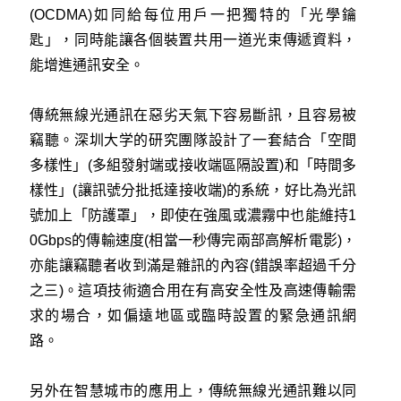
(OCDMA)如同給每位用戶一把獨特的「光學鑰
匙」，同時能讓各個裝置共用一道光束傳遞資料，
能增進通訊安全。
傳統無線光通訊在惡劣天氣下容易斷訊，且容易被
竊聽。深圳大学的研究團隊設計了一套結合「空間
多樣性」(多組發射端或接收端區隔設置)和「時間多
樣性」(讓訊號分批抵達接收端)的系統，好比為光訊
號加上「防護罩」，即使在強風或濃霧中也能維持1
0Gbps的傳輸速度(相當一秒傳完兩部高解析電影)，
亦能讓竊聽者收到滿是雜訊的內容(錯誤率超過千分
之三)。這項技術適合用在有高安全性及高速傳輸需
求的場合，如偏遠地區或臨時設置的緊急通訊網
路。
另外在智慧城市的應用上，傳統無線光通訊難以同