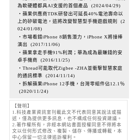
為軟硬體都具AI支援的首個產品
(
2024/04/29
)
‧蘋果供應商TDK研發出可延長40%電池壽命以
上的矽碳電池，這將改變智慧型手機遊戲規則
(
2
024/01/08
)
‧市場看錯iPhone 8銷售潛力，iPhone X將接棒
演出
(
2017/11/06
)
‧蘋果拿走手機91%利潤；華為成為最賺錢的安
卓手機商
(
2016/11/25
)
‧Thread可能取代Zigbee -ZHA並衝擊智慧家庭
的通訊標準
(
2014/11/14
)
‧拆解蘋果iPhone 12手機，台灣零組件佔12.1％
(
2020/11/24
)
【聲明】
1.科技產業資訊室刊載此文不代表同意其說法或描
述，僅為提供更多訊息，也不構成任何投資建議。
2.著作權所有，非經本網站書面授權同意不得將本
文以任何形式修改、複製、儲存、傳播或轉載，本
中心保留一切法律追訴權利。