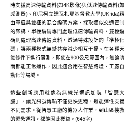
時支援高速傳輸資料(如4K影像)與低速傳輸資料(如
感測器)。印尼柯立達瓦札那基督教大學(UKrida)藉
由單極與雙極的混合編碼方案，採取類似交通管制
的架構，單極編碼專門處理低速傳輸資料，雙極編
碼則處理高速傳輸資料，透過特殊設計的「準極化
碼」讓兩種模式無縫共存減少相互干擾。在各種天
氣條件下進行實測，即使在900公尺範圍內，無論晴
雨都能正常運作，因此適合用在智慧路燈、工廠自
動化等場域。
這些創新應用就像為無線光通訊加裝「智慧大
腦」，讓光訊號傳輸不僅更快更穩，還能彈性支援
不同需求。從智慧工廠的機器人作業，到山區搜救
的緊急通訊，都能因此獲益。(645字)