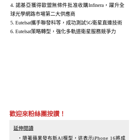
4
.
諾基亞獲得歐盟無條件批准收購Infinera，躍升全
球光學網路市場第二大供應商
5
.
Eutelsat攜手聯發科等，成功測試5G衛星直連技術
6
.
Eutelsat策略轉型，強化多軌道衛星服務競爭力
歡迎來粉絲團按讚！
延伸閱讀
‧隨著蘋果發布新AI模型，這表示iPhone 16將成