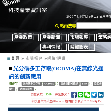
2026年8月07日 (週五) 台灣時間：
站內搜尋
產業政策
產業新聞
市場報導
策略
專利情報
關鍵圖表
首頁
市場報導
網路/通訊
光分碼多工存取(OCDMA)在無線光通
訊的創新應用
關鍵字：
(
)；
(
)；
光分碼多工存取
OCDMA
自由空間光通訊
FSO
空間多
；
；
樣性
時間多樣性
瀏覽次數：
2550
｜ 歡迎推文：
科技產業資訊室(iKnow) - 鐘國晉 發表於 2025年4月15日