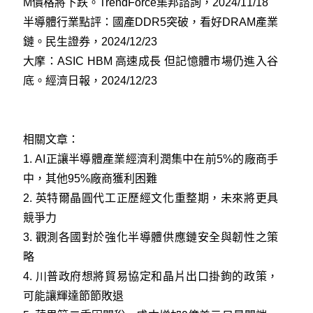
M價格將下跌。TrendForce集邦諮詢，2024/11/18
半導體行業點評：國產DDR5突破，看好DRAM產業
鏈。民生證券，2024/12/23
大摩：ASIC HBM 高速成長 但記憶體市場仍進入谷
底。經濟日報，2024/12/23
相關文章：
1.
AI正讓半導體產業經濟利潤集中在前5%的廠商手
中，其他95%廠商獲利困難
2.
英特爾晶圓代工正歷經文化重整期，未來將更具
競爭力
3
.
觀測各國對於強化半導體供應鏈安全與韌性之策
略
4
.
川普政府想將貿易協定和晶片出口掛鉤的政策，
可能讓輝達節節敗退