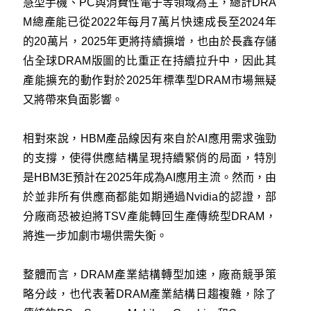
慧型手機、PC與消費性電子等領域為主，總計DRA
M總產能已從2022年每月7萬片快速成長至2024年
的20萬片，2025年更將持續擴增，也由於長鑫存儲
佔全球DRAM版圖的比重正在持續拉升中，因此其
產能擴充的動作對於2025年標準型DRAM市場無疑
又將帶來負面影響。
相對來說，HBM產品線因有來自於AI應用需求強勁
的支撐，使得供應結構呈現持續緊俏的局面，特別
是HBM3E預計在2025年成為AI應用主流。然而，由
於並非所有供應商都能如期通過Nvidia的認證，部
分廠商恐被迫將TSV產能轉回生產傳統型DRAM，
將進一步加劇市場供需失衡。
整體而言，DRAM產業結構轉型加速，廠商競爭策
略分歧，也代表著DRAM產業結構日趨複雜，除了