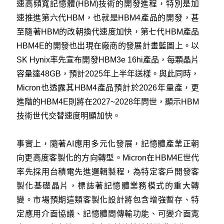
速高頻寬記憶體(HBM)技術的開發進程，特別是加
速推進第六代HBM，也就是HBM4產品的開發，甚
至隨著HBM的改朝換代速度加快，第七代HBM產品
HBM4E的開發也出現在廠商的發展計畫藍圖上。以
SK Hynix率先宣布開發HBM3e 16hi產品，每顆晶片
容量達48GB，預計2025年上半年送樣。與此同時，
Micron也透露其HBM4產品預計於2026年量產，更
進階的HBM4E則將在2027~2028年問世，顯示HBM
技術世代交替速度明顯加快。
事實上，隨著AI應用多元化發展，記憶體產業正朝
向更高度客製化的方向轉型。Micron在HBM4E世代
率先採用台積電先進邏輯製程，為特定客戶開發客
製化基礎晶片，標誌著記憶體業務模式的重大轉
變。市場預期這類客製化設計將包含增強暫存、特
定應用介面協議、記憶體間傳輸功能、可變介面寬