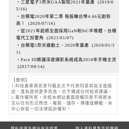
‧三星電子3奈米GAA製程2021年量產
(
2019/0
5/16
)
‧台積電2020年第二季 每股賺台幣4.66元創新
高！
(
2020/07/16
)
‧從2021年起將全面採用GaN和SiC半導體、台積
電代工扮要角
(
2021/01/07
)
‧台積電5奈米廠動土、2020年量產
(
2018/01/3
1
)
‧Face ID將讓深度攝影系統成為2018年手機主流
(
2017/09/14
)
【聲明】
1.科技產業資訊室刊載此文不代表同意其說法或描
述，僅為提供更多訊息，也不構成任何投資建議。
2.著作權所有，非經本網站書面授權同意不得將本
文以任何形式修改、複製、儲存、傳播或轉載，本
中心保留一切法律追訴權利。
隱私保護及網站安全政策
個人資料蒐集告知聲明