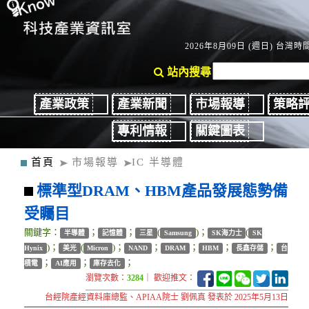
2026年8月09日 (週日) 台灣時間：
站內搜尋
產業政策
產業新聞
市場報導
策略
專利情報
關鍵圖表
首頁
市場報導
IC 半導體
標準型DRAM、HBM產品發展態勢備
受矚目
關鍵字：
；
；
(
)；
(
半導體
記憶體
三星
Samsung
SK海力士
SK
)；
(
)；
；
；
；
；
Hynix
美光
Micron
NAND
DRAM
HBM
長鑫存儲
台
；
；
；
積電
AI應用
庫存去化
瀏覽次數：
3284
｜ 歡迎推文：
台經院產經資料庫總監、APIAA院士 劉佩真 發表於 2025年5月13日