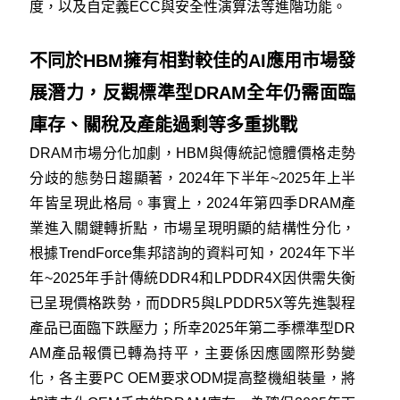
度，以及自定義ECC與安全性演算法等進階功能。
不同於HBM擁有相對較佳的AI應用市場發
展潛力，反觀標準型DRAM全年仍需面臨
庫存、關稅及產能過剩等多重挑戰
DRAM市場分化加劇，HBM與傳統記憶體價格走勢
分歧的態勢日趨顯著，2024年下半年~2025年上半
年皆呈現此格局。事實上，2024年第四季DRAM產
業進入關鍵轉折點，市場呈現明顯的結構性分化，
根據TrendForce集邦諮詢的資料可知，2024年下半
年~2025年手計傳統DDR4和LPDDR4X因供需失衡
已呈現價格跌勢，而DDR5與LPDDR5X等先進製程
產品已面臨下跌壓力；所幸2025年第二季標準型DR
AM產品報價已轉為持平，主要係因應國際形勢變
化，各主要PC OEM要求ODM提高整機組裝量，將