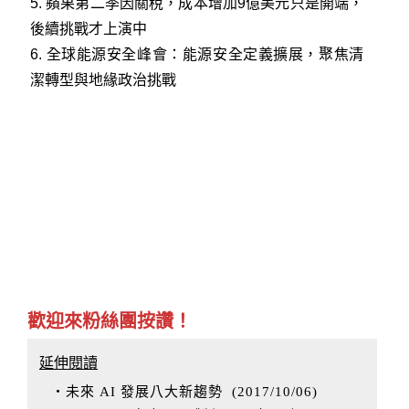
5
.
蘋果第二季因關稅，成本增加9億美元只是開端，
後續挑戰才上演中
6
.
全球能源安全峰會：能源安全定義擴展，聚焦清
潔轉型與地緣政治挑戰
歡迎來粉絲團按讚！
延伸閱讀
‧未來 AI 發展八大新趨勢
(
2017/10/06
)