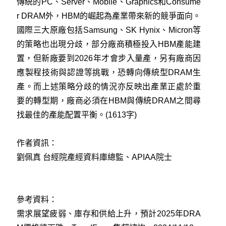
傳統的PC、Server、Mobile、Graphics和Consume
r DRAM外，HBM的崛起為產業帶來新的競爭面向。
國際三大原廠包括Samsung、SK Hynix、Micron等
的策略也出現分歧，部分廠商積極投入HBM產能建
置，但新廠要到2026年才會步入量產，另有廠商因
應製程技術與認證等挑戰，恐轉向傳統型DRAM生
產。而上述策略分歧的情況亦反映出產業正處於重
要的轉型期，廠商必須在HBM與傳統DRAM之間尋
找最佳的產能配置平衡。(1613字)
作者資訊：
劉佩真 台經院產經資料庫總監、APIAA院士
參考資料：
需求展望疲弱、庫存和供給上升，預計2025年DRA