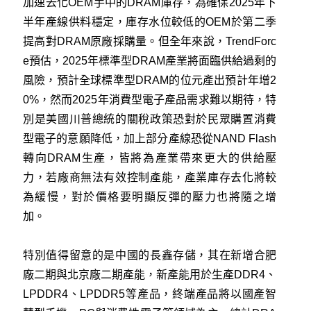
加速去化OEM手中的DRAM庫存，為確保2025年下
半年產線供料穩定，庫存水位較低的OEM於第二季
提高對DRAM原廠採購量。但全年來說，TrendForc
e預估，2025年標準型DRAM產業將面臨供給過剩的
風險，預計全球標準型DRAM的位元產出預計年增2
0%，然而2025年消費型電子產品需求難以期待，特
別是美國川普總統的關稅政策恐對於民眾購置消費
型電子的意願降低，加上部分產線恐從NAND Flash
轉向DRAM生產，皆將為產業帶來更大的供給壓
力，若廠商無法有效控制產能，產業庫存去化將較
為緩慢，對於價格要明顯反彈的壓力也將隨之增
加。
特別值得留意的是中國的長鑫存儲，其在新增合肥
廠二期與北京廠二期產能，新產能用於生產DDR4、
LPDDR4、LPDDR5等產品，終端產品將以國產智