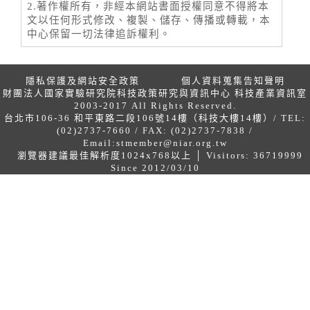
2.著作權所有，非經本網站書面授權同意不得將本
文以任何形式修改、複製、儲存、傳播或轉載，本
中心保留一切法律追訴權利。
隱私保護及網站安全政策
個人資料蒐集告知聲明
財團法人國家實驗研究院科技政策研究與資訊中心 科技產業資訊室
2003-2017 All Rights Reserved.
台北市106-36 和平東路二段106號14樓（科技大樓14樓）/ TEL:
(02)2737-7660 / FAX: (02)2737-7838 /
Email:
stmember@niar.org.tw
瀏覽器建議最佳解析度1024x768以上 │ Visitors: 36719999
Since 2012/03/10