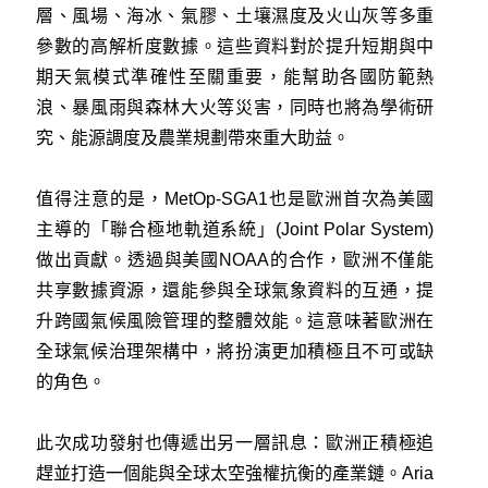
層、風場、海冰、氣膠、土壤濕度及火山灰等多重
參數的高解析度數據。這些資料對於提升短期與中
期天氣模式準確性至關重要，能幫助各國防範熱
浪、暴風雨與森林大火等災害，同時也將為學術研
究、能源調度及農業規劃帶來重大助益。
值得注意的是，MetOp-SGA1也是歐洲首次為美國
主導的「聯合極地軌道系統」(Joint Polar System)
做出貢獻。透過與美國NOAA的合作，歐洲不僅能
共享數據資源，還能參與全球氣象資料的互通，提
升跨國氣候風險管理的整體效能。這意味著歐洲在
全球氣候治理架構中，將扮演更加積極且不可或缺
的角色。
此次成功發射也傳遞出另一層訊息：歐洲正積極追
趕並打造一個能與全球太空強權抗衡的產業鏈。Aria