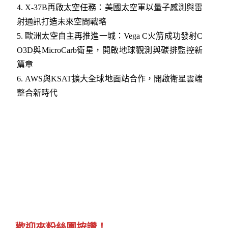
4.
X-37B再啟太空任務：美國太空軍以量子感測與雷
射通訊打造未來空間戰略
5.
歐洲太空自主再推進一城：Vega C火箭成功發射C
O3D與MicroCarb衛星，開啟地球觀測與碳排監控新
篇章
6.
AWS與KSAT擴大全球地面站合作，開啟衛星雲端
整合新時代
歡迎來粉絲團按讚！