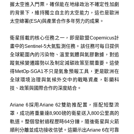
握太空進入門票，確保能在地緣政治不確定性加劇
的背景下，維持獨立自主的太空能力，這也是歐洲
太空總署(ESA)與產業合作多年努力的成果。
衛星搭載的核心任務之一，即是歐盟Copernicus計
畫中的Sentinel-5大氣監測任務。該任務可每日提供
全球範圍內的污染物、溫室氣體與氣膠數據，對追
蹤氣候變遷趨勢以及制定減碳政策至關重要。這使
得MetOp-SGA1不只是氣象預報工具，更是歐洲在
全球環境治理與氣候外交中的戰略資產，彰顯科
技、政策與國際合作的深度結合。
Ariane 6採用Ariane 62雙助推配置，搭配短整流
罩，成功將重量達8,900磅的衛星送入800公里高的
軌道。整個發射過程歷時64分鐘，隨後衛星與火箭
順利分離並成功接收信號。這顯示出Ariane 6在可靠