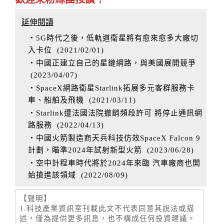
延伸閱讀
‧5G時代之後，低軌道衛星將有愈來愈多大廠切
入卡位
(
2021/02/01
)
‧中國正建立自己的星鏈網路，與美國展開競爭
(
2023/04/07
)
‧SpaceX網路衛星Starlink拓展多元客群服務卡
車、船舶及飛機
(
2021/03/11
)
‧Starlink遭法國法院撤銷頻段許可 將停止通訊網
路服務
(
2022/04/13
)
‧中國火箭製造商天兵科技仿效SpaceX Falcon 9
計劃，瞄準2024年試射新型火箭
(
2023/06/28
)
‧空中計程車時代將於2024年來臨 汽車廠商也開
始搶進該領域
(
2022/08/09
)
【聲明】
1.科技產業資訊室刊載此文不代表同意其說法或描
述，僅為提供更多訊息，也不構成任何投資建議。