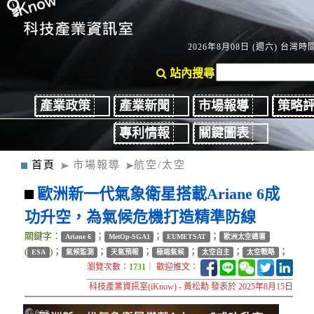
2026年8月08日 (週六) 台灣時間：
站內搜尋
產業政策
產業新聞
市場報導
策略
專利情報
關鍵圖表
首頁
市場報導
航空/太空
歐洲新一代氣象衛星搭載Ariane 6成
功升空，為氣候危機打造精準防線
關鍵字：
；
；
；
Ariane 6
MetOp-SGA1
EUMETSAT
歐洲太空總署
(
)；
；
；
；
；
；
ESA
氣候監測
天氣預報
極端氣候
太空自主
太空戰略
瀏覽次數：
1731
｜ 歡迎推文：
科技產業資訊室(iKnow) - 黃松勳 發表於 2025年8月15日