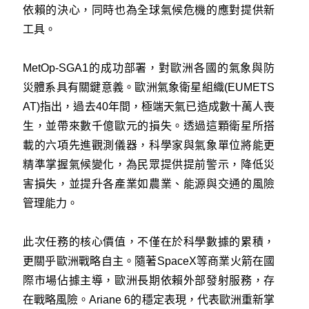
依賴的決心，同時也為全球氣候危機的應對提供新
工具。
MetOp-SGA1的成功部署，對歐洲各國的氣象與防
災體系具有關鍵意義。歐洲氣象衛星組織(EUMETS
AT)指出，過去40年間，極端天氣已造成數十萬人喪
生，並帶來數千億歐元的損失。透過這顆衛星所搭
載的六項先進觀測儀器，科學家與氣象單位將能更
精準掌握氣候變化，為民眾提供提前警示，降低災
害損失，並提升各產業如農業、能源與交通的風險
管理能力。
此次任務的核心價值，不僅在於科學數據的累積，
更關乎歐洲戰略自主。隨著SpaceX等商業火箭在國
際市場佔據主導，歐洲長期依賴外部發射服務，存
在戰略風險。Ariane 6的穩定表現，代表歐洲重新掌