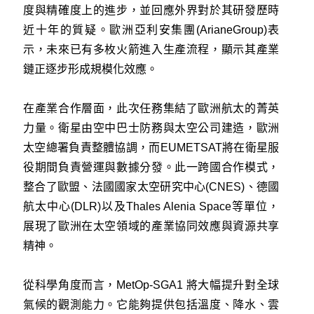
度與精確度上的進步，並回應外界對於其研發歷時
近十年的質疑。歐洲亞利安集團(ArianeGroup)表
示，未來已有多枚火箭進入生產流程，顯示其產業
鏈正逐步形成規模化效應。
在產業合作層面，此次任務集結了歐洲航太的菁英
力量。衛星由空中巴士防務與太空公司建造，歐洲
太空總署負責整體協調，而EUMETSAT將在衛星服
役期間負責營運與數據分發。此一跨國合作模式，
整合了歐盟、法國國家太空研究中心(CNES)、德國
航太中心(DLR)以及Thales Alenia Space等單位，
展現了歐洲在太空領域的產業協同效應與資源共享
精神。
從科學角度而言，MetOp-SGA1 將大幅提升對全球
氣候的觀測能力。它能夠提供包括溫度、降水、雲