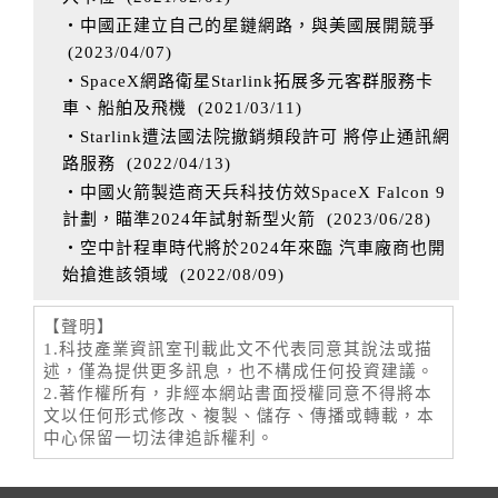
‧中國正建立自己的星鏈網路，與美國展開競爭
(
2023/04/07
)
‧SpaceX網路衛星Starlink拓展多元客群服務卡
車、船舶及飛機
(
2021/03/11
)
‧Starlink遭法國法院撤銷頻段許可 將停止通訊網
路服務
(
2022/04/13
)
‧中國火箭製造商天兵科技仿效SpaceX Falcon 9
計劃，瞄準2024年試射新型火箭
(
2023/06/28
)
‧空中計程車時代將於2024年來臨 汽車廠商也開
始搶進該領域
(
2022/08/09
)
【聲明】
1.科技產業資訊室刊載此文不代表同意其說法或描
述，僅為提供更多訊息，也不構成任何投資建議。
2.著作權所有，非經本網站書面授權同意不得將本
文以任何形式修改、複製、儲存、傳播或轉載，本
中心保留一切法律追訴權利。