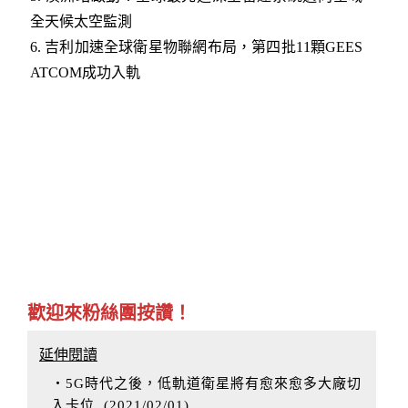
全天候太空監測
6.
吉利加速全球衛星物聯網布局，第四批11顆GEES
ATCOM成功入軌
歡迎來粉絲團按讚！
延伸閱讀
‧5G時代之後，低軌道衛星將有愈來愈多大廠切
入卡位
(
2021/02/01
)