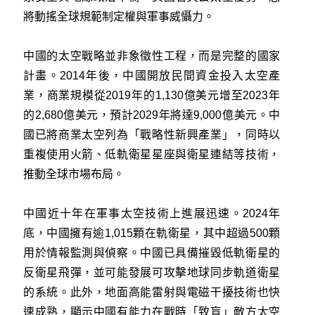
將動搖全球規範制定權與軍事威懾力。
中國的太空戰略並非象徵性工程，而是完整的國家
計畫。2014年後，中國開放民間資金投入太空產
業，商業規模從2019年的1,130億美元增至2023年
的2,680億美元，預計2029年將達9,000億美元。中
國已將商業太空列為「戰略性新興產業」，同時以
重複使用火箭、低軌衛星星座與衛星連結等技術，
推動全球市場布局。
中國近十年在軍事太空技術上進展迅速。2024年
底，中國擁有逾1,015顆在軌衛星，其中超過500顆
用於情報監測與偵察。中國已具備摧毀低軌衛星的
反衛星飛彈，並可能發展可攻擊地球同步軌道衛星
的系統。此外，地面高能雷射與電磁干擾技術也快
速成熟，顯示中國有能力在戰時「致盲」敵方太空