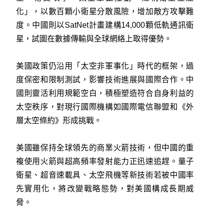
化」，以數百顆小衛星分散風險，增加敵方攻擊難
度。中國則以SatNet計畫建構14,000顆低軌通訊衛
星，試圖在數據傳輸與全球網絡上取得優勢。
美國政策仍沿用「太空非軍事化」時代的框架，過
度保密和限制測試，影響技術進展與國際合作。中
國則靈活利用規範空白，積極塑造符合自身利益的
太空秩序，對現行國際機構如國際電信聯盟和《外
層太空條約》形成挑戰。
美國雖保持全球領先的商業火箭技術，但中國的重
複使用火箭與超高頻率發射能力正迅速追趕。量子
衛星、超音速載具、太空飛機等新技術若被中國率
先實用化，將改變戰略態勢，對美國構成長期威
脅。