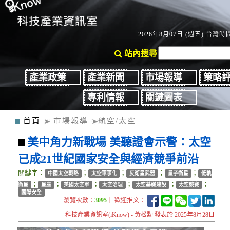
2026年8月07日 (週五) 台灣時間
站內搜尋
產業政策
產業新聞
市場報導
策略
專利情報
關鍵圖表
首頁
市場報導
航空/太空
美中角力新戰場 美聽證會示警：太空
已成21世紀國家安全與經濟競爭前沿
關鍵字：
；
；
；
；
中國太空戰略
太空軍事化
反衛星武器
量子衛星
低軌
；
；
；
；
；
；
衛星
星座
美國太空軍
太空治理
太空基礎建設
太空競賽
國際安全
瀏覽次數：
3095
｜ 歡迎推文：
科技產業資訊室(iKnow) - 黃松勳 發表於 2025年8月28日