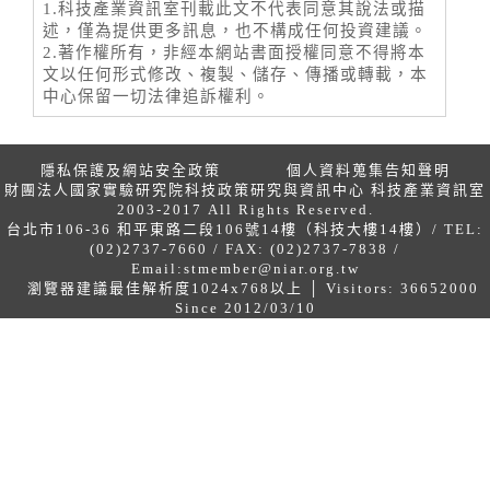
1.科技產業資訊室刊載此文不代表同意其說法或描
述，僅為提供更多訊息，也不構成任何投資建議。
2.著作權所有，非經本網站書面授權同意不得將本
文以任何形式修改、複製、儲存、傳播或轉載，本
中心保留一切法律追訴權利。
隱私保護及網站安全政策
個人資料蒐集告知聲明
財團法人國家實驗研究院科技政策研究與資訊中心 科技產業資訊室
2003-2017 All Rights Reserved.
台北市106-36 和平東路二段106號14樓（科技大樓14樓）/ TEL:
(02)2737-7660 / FAX: (02)2737-7838 /
Email:
stmember@niar.org.tw
瀏覽器建議最佳解析度1024x768以上 │ Visitors: 36652000
Since 2012/03/10