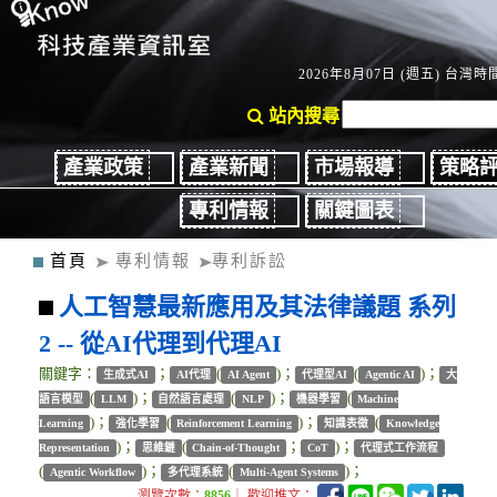
2026年8月07日 (週五) 台灣時間
站內搜尋
產業政策
產業新聞
市場報導
策略
專利情報
關鍵圖表
首頁
專利情報
專利訴訟
人工智慧最新應用及其法律議題 系列
2 -- 從AI代理到代理AI
關鍵字：
；
(
)；
(
)；
生成式AI
AI代理
AI Agent
代理型AI
Agentic AI
大
(
)；
(
)；
(
語言模型
LLM
自然語言處理
NLP
機器學習
Machine
)；
(
)；
(
Learning
強化學習
Reinforcement Learning
知識表徵
Knowledge
)；
(
；
)；
Representation
思維鏈
Chain-of-Thought
CoT
代理式工作流程
(
)；
(
)；
Agentic Workflow
多代理系統
Multi-Agent Systems
瀏覽次數：
8856
｜ 歡迎推文：