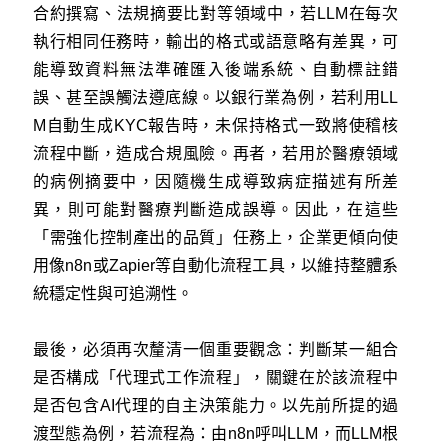
合約撰寫、法規摘要比對等領域中，若LLM在每次
執行相同任務時，輸出的格式或語意略有差異，可
能導致資料無法準確匯入後端系統、自動標註錯
誤、甚至誤觸法遵底線。以銀行業為例，若利用LL
M自動生成KYC報告時，未保持格式一致將使稽核
流程中斷，造成合規風險。再者，若用於醫療領域
的病例摘要中，因隨機生成導致病症描述有所差
異，則可能對醫療判斷造成誤導。因此，在這些
「需強化控制產出的品質」任務上，企業更傾向使
用像n8n或Zapier等自動化流程工具，以維持整體系
統穩定性與可追溯性。
最後，必須再次釐清一個重要觀念：判斷某一組合
是否構成「代理式工作流程」，關鍵在於該流程中
是否包含AI代理的自主決策能力。以先前所提的過
渡型態為例，若流程為：由n8n呼叫LLM，而LLM根