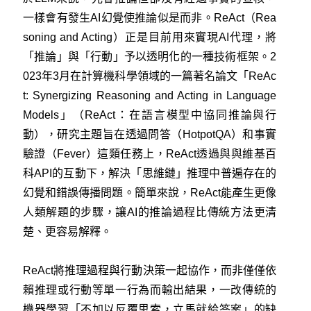
一樣會有發生AI幻覺使推論似是而非。ReAct（Rea
soning and Acting）正是目前用來實現AI代理，將
「推論」與「行動」予以透明化的一種技術框架。2
023年3月在計算機科學領域的一篇著名論文「ReAc
t: Synergizing Reasoning and Acting in Language
Models」（ReAct：在語言模型中協同推論與行
動），研究主題旨在透過問答（HotpotQA）和事實
驗證（Fever）這類任務上，ReAct透過與與維基百
科API的互動下，解決「思維鏈」推理中普遍存在的
幻覺和錯誤傳播問題。簡單來說，ReAct能產生更像
人類解題的步驟，讓AI的推論過程比傳統方法更清
楚、更容易解釋。
ReAct將推理過程與行動決策一起協作，而非僅僅依
賴推理或行動等單一行為而輸出結果，一改傳統的
機器學習「不加以反覆思索，立馬就給答案」的缺