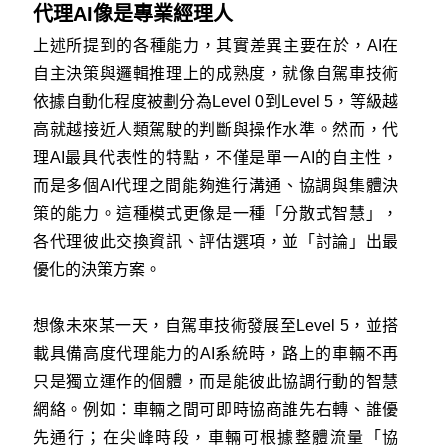
代理AI像是專業經理人
上述所提到的各種能力，其實差異主要在於，AI在
自主決策與邏輯推理上的成熟度，就像自駕車技術
依據自動化程度被劃分為Level 0到Level 5，等級越
高就越接近人類駕駛的判斷與操作水準。然而，代
理AI最具代表性的特點，不僅是單一AI的自主性，
而是多個AI代理之間能夠進行溝通、協調與集體決
策的能力。這種模式更像是一種「分散式智慧」，
各代理彼此交換資訊、評估選項，並「討論」出最
優化的決策方案。
想像未來某一天，自駕車技術發展至Level 5，並搭
載具備高度代理能力的AI系統時，路上的車輛不再
只是獨立運作的個體，而是能彼此協調行動的智慧
網絡。例如：車輛之間可即時協商誰先右轉、誰優
先通行；在尖峰時段，車輛可根據整體流量「協