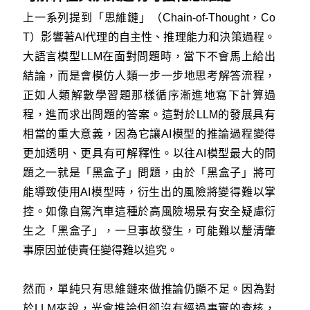
上一系列提到「思維鏈」（Chain-of-Thought，Co
T）影響著AI代理的自主性、推理能力和決策過程。
大語言模型LLM在面對問題時，當下不會馬上給出
結論，而是會模仿人類一步一步地思考解答流程，
正如人類解數學習題那樣循序漸進地寫下計算過
程，進而求出問題的答案。這對於LLM的發展具有
相當的重大意義，因為它讓AI模型的推論過程變得
更加透明、更具有可解釋性。以往AI模型最大的問
題之一就是「黑盒子」問題，由於「黑盒子」將可
能導致使用AI模型時，衍生出的風險將變得難以掌
控。如像自駕汽車這種於高風險場景有安全疑慮衍
生之「黑盒子」，一旦事故發生，可能難以釐清肇
事原因並使責任變得難以追究。
然而，單純只有思維鏈來做推論仍顯不足。因為對
於LLM來說，光會推論但卻沒有經過事實的查核，