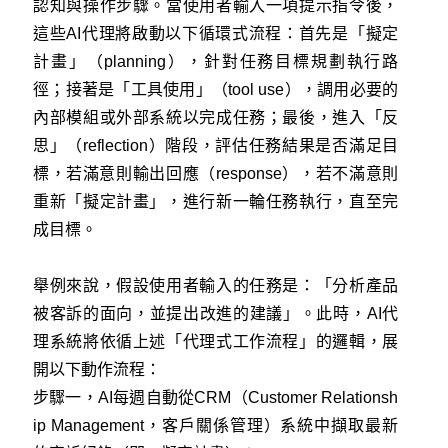
認知與操作步驟。當使用者輸入一項提示指令後，
這些AI代理將啟動以下循環式流程：首先是「擬定
計畫」（planning），針對任務目標規劃執行路
徑；接著是「工具使用」（tool use），調用必要的
內部模組或外部系統以完成任務；最後，進入「反
思」（reflection）階段，評估任務結果是否滿足目
標，若滿意則輸出回應（response），若不滿意則
重新「擬定計畫」，進行新一輪任務執行，直至完
成目標。
舉例來說，假設使用者輸入的任務是：「分析產品
被客訴的面向，並提出改進的建議」。此時，AI代
理系統將依循上述「代理式工作流程」的邏輯，展
開以下動作流程：
步驟一，AI每週自動從CRM（Customer Relationsh
ip Management，客戶關係管理）系統中擷取最新