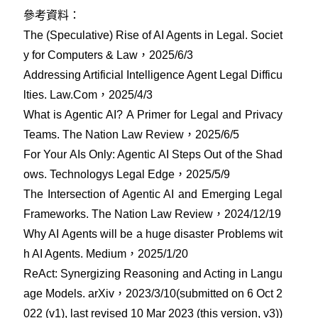
參考資料：
The (Speculative) Rise of AI Agents in Legal. Societ
y for Computers & Law，2025/6/3
Addressing Artificial Intelligence Agent Legal Difficu
lties. Law.Com，2025/4/3
What is Agentic AI? A Primer for Legal and Privacy
Teams. The Nation Law Review，2025/6/5
For Your AIs Only: Agentic AI Steps Out of the Shad
ows. Technologys Legal Edge，2025/5/9
The Intersection of Agentic AI and Emerging Legal
Frameworks. The Nation Law Review，2024/12/19
Why AI Agents will be a huge disaster Problems wit
h AI Agents. Medium，2025/1/20
ReAct: Synergizing Reasoning and Acting in Langu
age Models. arXiv，2023/3/10(submitted on 6 Oct 2
022 (v1), last revised 10 Mar 2023 (this version, v3))