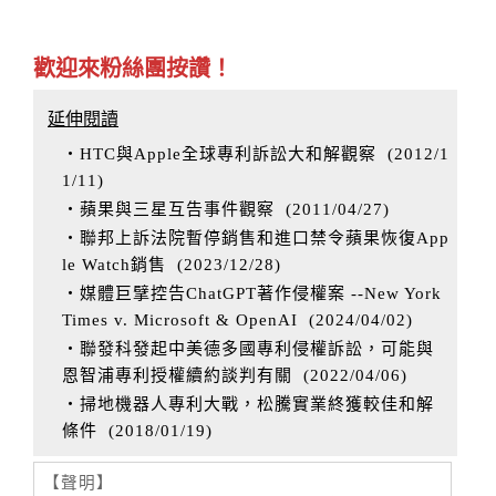
歡迎來粉絲團按讚！
延伸閱讀
‧HTC與Apple全球專利訴訟大和解觀察
(
2012/1
1/11
)
‧蘋果與三星互告事件觀察
(
2011/04/27
)
‧聯邦上訴法院暫停銷售和進口禁令蘋果恢復App
le Watch銷售
(
2023/12/28
)
‧媒體巨擘控告ChatGPT著作侵權案 --New York
Times v. Microsoft & OpenAI
(
2024/04/02
)
‧聯發科發起中美德多國專利侵權訴訟，可能與
恩智浦專利授權續約談判有關
(
2022/04/06
)
‧掃地機器人專利大戰，松騰實業終獲較佳和解
條件
(
2018/01/19
)
【聲明】