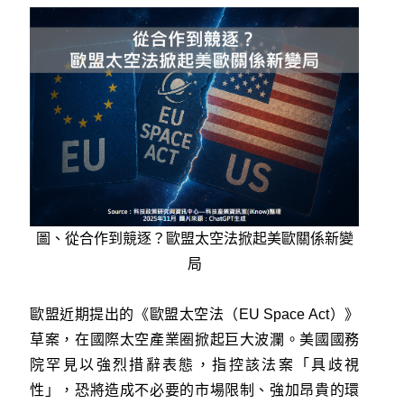
圖、從合作到競逐？歐盟太空法掀起美歐關係新變
局
歐盟近期提出的《歐盟太空法（EU Space Act）》
草案，在國際太空產業圈掀起巨大波瀾。美國國務
院罕見以強烈措辭表態，指控該法案「具歧視
性」，恐將造成不必要的市場限制、強加昂貴的環