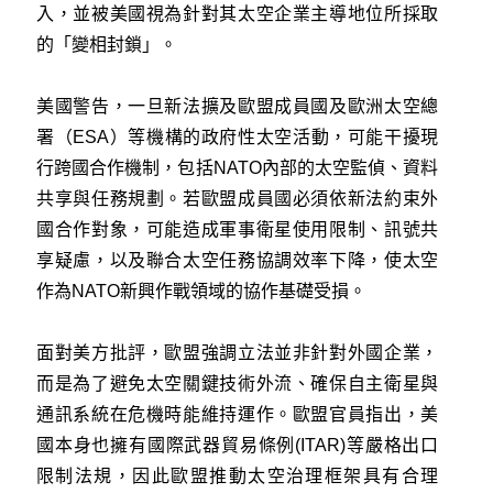
入，並被美國視為針對其太空企業主導地位所採取
的「變相封鎖」。
美國警告，一旦新法擴及歐盟成員國及歐洲太空總
署（ESA）等機構的政府性太空活動，可能干擾現
行跨國合作機制，包括NATO內部的太空監偵、資料
共享與任務規劃。若歐盟成員國必須依新法約束外
國合作對象，可能造成軍事衛星使用限制、訊號共
享疑慮，以及聯合太空任務協調效率下降，使太空
作為NATO新興作戰領域的協作基礎受損。
面對美方批評，歐盟強調立法並非針對外國企業，
而是為了避免太空關鍵技術外流、確保自主衛星與
通訊系統在危機時能維持運作。歐盟官員指出，美
國本身也擁有國際武器貿易條例(ITAR)等嚴格出口
限制法規，因此歐盟推動太空治理框架具有合理