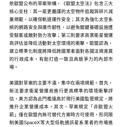
依歐盟公布的草案架構，《歐盟太空法》包含三大
核心支柱：其一是更嚴謹的太空物件追蹤與碎片減
量規範，以確保軌道運作安全；其次為強化太空系
統的網路安全與運作韌性，以避免關鍵基礎設施遭
受駭客或敵對勢力攻擊；第三則要求商業衛星營運
商評估並降低活動對太空環境的衝擊。歐盟認為，
建立標準化制度將降低跨國業者面對各國法規差異
的行政成本，有助打造一致且具競爭力的內部市
場。
美國對草案的主要不滿，集中在兩項規範。首先，
新法要求衛星營運商進行更高標準的環境衝擊評
估，美方認為此門檻遠高於現行美國監管規定，將
推升企業營運成本。其次，草案規定「非歐盟火
箭」僅在歐盟內無可替代方案時方可使用，形同限
制美國SpaceX等大型低軌通訊星系業者的市場進