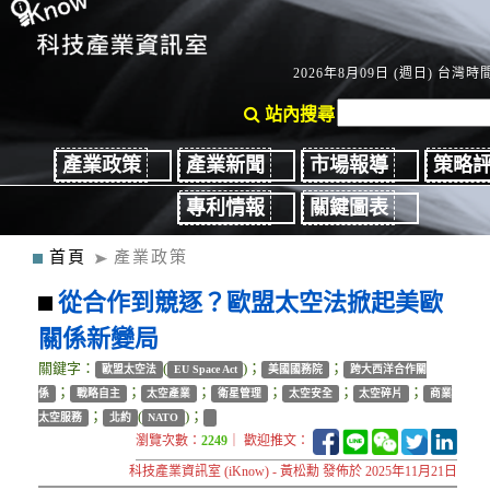
2026年8月09日 (週日) 台灣時間：
站內搜尋
產業政策
產業新聞
市場報導
策略
專利情報
關鍵圖表
首頁
產業政策
從合作到競逐？歐盟太空法掀起美歐
關係新變局
關鍵字：
(
)；
；
歐盟太空法
EU Space Act
美國國務院
跨大西洋合作關
；
；
；
；
；
；
係
戰略自主
太空產業
衛星管理
太空安全
太空碎片
商業
；
(
)；
太空服務
北約
NATO
瀏覽次數：
2249
｜ 歡迎推文：
科技產業資訊室 (iKnow) - 黃松勳 發佈於 2025年11月21日