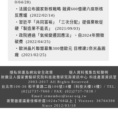
0/04/28
)
‧法國公布國家新核戰略 融資600億建六座新核
反應爐
(
2022/02/14
)
‧習近平「共同富裕」「三次分配」提倡棄軟從
硬「製造業不能丟」
(
2021/09/03
)
‧政院通過「氣候變遷因應法」、自2024年開徵
碳費
(
2022/04/25
)
‧歐洲晶片聯盟募集300億歐元 目標建2奈米晶圓
廠
(
2021/02/25
)
隱私保護及網站安全政策
個人資料蒐集告知聲明
財團法人國家實驗研究院科技政策研究與資訊中心 科技產業資訊室
2003-2017 All Rights Reserved.
台北市106-36 和平東路二段106號14樓（科技大樓14樓）/ TEL:
(02)2737-7660 / FAX: (02)2737-7838 /
Email:
stmember@niar.org.tw
瀏覽器建議最佳解析度1024x768以上 │ Visitors: 36764396
Since 2012/03/10