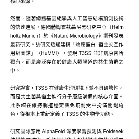
核心來源。
然而，隨著總體基因組學與人工智慧結構預測技術
的快速進展，德國赫姆霍茲慕尼黑研究中心（Helm
holtz Munich）於《Nature Microbiology》期刊發表
最新研究。該研究透過建構「效應蛋白–宿主交互作
用組圖譜」（HuMMI），發現 T3SS 並非病原菌所
獨有，而是廣泛存在於健康人類腸道的共生菌群之
中。
研究證實，T3SS 在健康生理環境下並不具破壞性，
而是共生菌與宿主進行分子層級溝通的核心介面。
此系統在維持腸道穩定與免疫耐受中扮演關鍵角
色，從根本上重新定義了 T3SS 的生物學功能。
研究團隊應用 AlphaFold 深度學習預測與 Foldseek