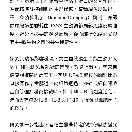
況下，透過競爭性結合重塑宿主蛋白的交互作用，
進而精準調控細胞的生理狀態。這種現象反映出一
種「免疫抑制」（Immune Damping）機制，亦即
健康腸道菌群藉由 T3SS 主動調節局部免疫反應強
度，避免不必要的發炎反應，從而維持免疫耐受與
宿主–微生物之間的共生穩定性。
探究其功能影響發現，共生菌效應蛋白能主動介入
宿主 NF-κB 免疫訊號的傳導。數據指出，這些來自
健康腸道菌的效應蛋白可與 NF-κB 路徑的關鍵節點
直接互作；當腸道上皮細胞遭遇 TNFα 或細菌鞭毛
蛋白等強烈發炎挑戰時，抑制 NF-κB 的過度活化，
進而大幅減少 IL-6、IL-8 與 IP-10 等促發炎細胞因子
的釋放。
研究進一步指出，若宿主攜帶特定的遺傳風險變異