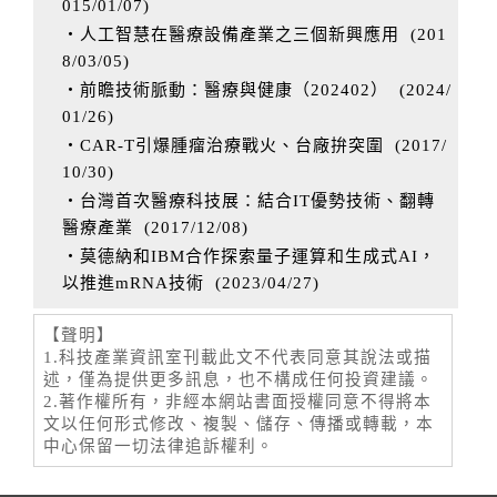
015/01/07
)
‧人工智慧在醫療設備產業之三個新興應用
(
201
8/03/05
)
‧前瞻技術脈動：醫療與健康（202402）
(
2024/
01/26
)
‧CAR-T引爆腫瘤治療戰火、台廠拚突圍
(
2017/
10/30
)
‧台灣首次醫療科技展：結合IT優勢技術、翻轉
醫療產業
(
2017/12/08
)
‧莫德納和IBM合作探索量子運算和生成式AI，
以推進mRNA技術
(
2023/04/27
)
【聲明】
1.科技產業資訊室刊載此文不代表同意其說法或描
述，僅為提供更多訊息，也不構成任何投資建議。
2.著作權所有，非經本網站書面授權同意不得將本
文以任何形式修改、複製、儲存、傳播或轉載，本
中心保留一切法律追訴權利。