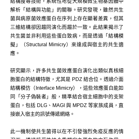
結構搜尋技術，系統性地從大規模微生物基因體中
解析「結構與功能」的關聯。研究發現，雖然共生
菌與病原菌效應蛋白在序列上存在顯著差異，但其
三維結構卻因趨同演化而趨於一致。此結果揭示了
共生菌並非利用這些蛋白致病，而是透過「結構模
擬」（Structural Mimicry）來達成與宿主的共生適
應。
研究顯示，許多共生菌效應蛋白演化出類似真核細
胞蛋白的結構特徵，尤其是 PDZ 結合位。透過介面
結構模仿（Interface Mimicry），這些效應蛋白能如
同「分子偽裝者」般，精準結合宿主細胞中的支架
蛋白，包括 DLG、MAGI 與 MPDZ 等家族成員，直
接嵌入宿主的訊號傳遞網絡。
此一機制使共生菌得以在不引發強烈免疫反應的情