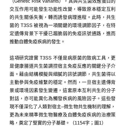
（Genetic Risk Variants），其與共生菌效應蛋白的
交互作用可能發生功能性改變，導致原本穩定互利
的共生關係失衡，轉而誘發病理進程。此時，共生
菌的 T3SS 被視為一項關鍵的環境調節因子，在特
定遺傳背景下干擾已趨脆弱的免疫訊號通路，進而
推動自體免疫疾病的發生。
這項研究證實 T3SS 不僅是病原菌的致病工具，更
是健康腸道共生菌調控宿主免疫反應的關鍵分子介
面。藉由結構模擬與細膩的訊號調節，共生菌得以
主動參與免疫維繫的穩定。然而，一旦宿主遺傳背
景或環境因素發生變遷，這套原本互利共生的分子
對話，亦可能異化為觸發疾病的風險因子。這些發
現不僅深化了人類對宿主–微生物共生機制的理解，
更為未來精準微生物醫療及自體免疫疾病的治療策
略，奠定了堅實的分子基礎。（1154字；圖1）