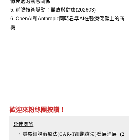
憶衰退的動態關係
5.
前瞻技術脈動：醫療與健康(202603)
6.
OpenAI和Anthropic同時看準AI在醫療保健上的商
機
歡迎來粉絲團按讚！
延伸閱讀
‧滅癌細胞治療法(CAR-T細胞療法)發展進展
(
2