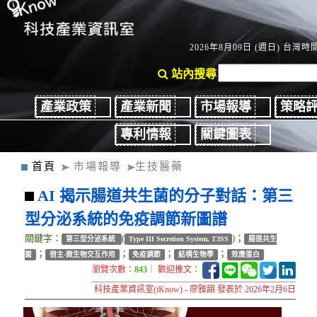
2026年8月09日 (週日) 台灣時間：
站內搜尋
產業政策
產業新聞
市場報導
策略
專利情報
關鍵圖表
首頁
市場報導
生技醫藥
AI 揭示腸道共生菌的分子對話：第三
型分泌系統的免疫調節新圖譜
關鍵字：
(
)；
第三型分泌系統
Type III Secretion System, T3SS
腸道共生
；
；
；
；
菌
宿主-微生物交互作用
免疫調節
結構生物學
效應蛋白
瀏覽次數：
843
｜ 歡迎推文：
科技產業資訊室(iKnow) - 廖雅韻 發表於 2026年2月6日