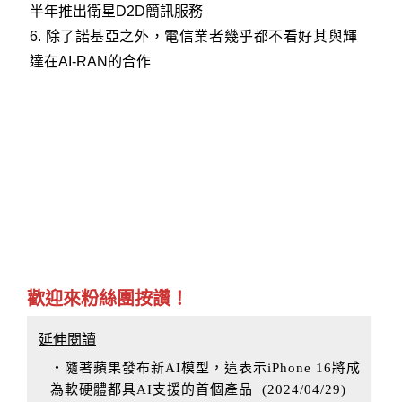
半年推出衛星D2D簡訊服務
6.
除了諾基亞之外，電信業者幾乎都不看好其與輝
達在AI-RAN的合作
歡迎來粉絲團按讚！
延伸閱讀
‧隨著蘋果發布新AI模型，這表示iPhone 16將成
為軟硬體都具AI支援的首個產品
(
2024/04/29
)