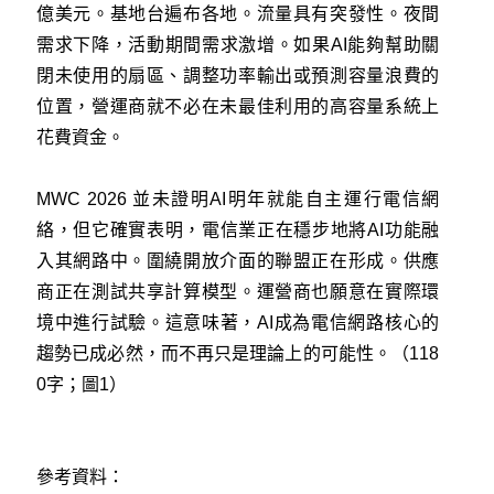
億美元。基地台遍布各地。流量具有突發性。夜間
需求下降，活動期間需求激增。如果AI能夠幫助關
閉未使用的扇區、調整功率輸出或預測容量浪費的
位置，營運商就不必在未最佳利用的高容量系統上
花費資金。
MWC 2026 並未證明AI明年就能自主運行電信網
絡，但它確實表明，電信業正在穩步地將AI功能融
入其網路中。圍繞開放介面的聯盟正在形成。供應
商正在測試共享計算模型。運營商也願意在實際環
境中進行試驗。這意味著，AI成為電信網路核心的
趨勢已成必然，而不再只是理論上的可能性。（118
0字；圖1）
參考資料：