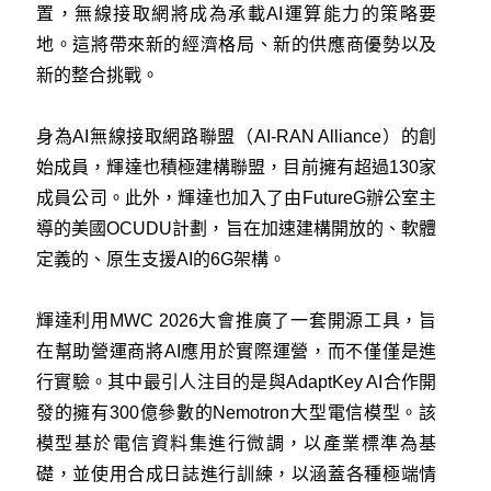
置，無線接取網將成為承載AI運算能力的策略要
地。這將帶來新的經濟格局、新的供應商優勢以及
新的整合挑戰。
身為AI無線接取網路聯盟（AI-RAN Alliance）的創
始成員，輝達也積極建構聯盟，目前擁有超過130家
成員公司。此外，輝達也加入了由FutureG辦公室主
導的美國OCUDU計劃，旨在加速建構開放的、軟體
定義的、原生支援AI的6G架構。
輝達利用MWC 2026大會推廣了一套開源工具，旨
在幫助營運商將AI應用於實際運營，而不僅僅是進
行實驗。其中最引人注目的是與AdaptKey AI合作開
發的擁有300億參數的Nemotron大型電信模型。該
模型基於電信資料集進行微調，以產業標準為基
礎，並使用合成日誌進行訓練，以涵蓋各種極端情