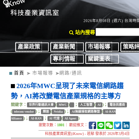
2026年8月08日 (週六) 台灣時間
站內搜尋
產業政策
產業新聞
市場報導
策略
專利情報
關鍵圖表
首頁
市場報導
網路/通訊
2026年MWC呈現了未來電信網路趨
勢，AI將改變電信產業規格的主導方
關鍵字：
(
)
；
(
)；
世界行動通訊大會
MWC
人工智慧
AI
電信供應商
(
)；
(
)；
(
telecom vendor
輝達
Nvidia
AI無線接取網路聯盟
AI-RAN
)；
；
(
)
Alliance
AI-RAN
AI 代理
AI Agent
瀏覽次數：
1801
｜ 歡迎推文：
科技產業資訊室(iKnow) - 茋郁 發表於 2026年3月4日