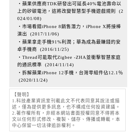
‧蘋果供應商TDK研發出可延長40%電池壽命以
上的矽碳電池，這將改變智慧型手機遊戲規則
(
2
024/01/08
)
‧市場看錯iPhone 8銷售潛力，iPhone X將接棒
演出
(
2017/11/06
)
‧蘋果拿走手機91%利潤；華為成為最賺錢的安
卓手機商
(
2016/11/25
)
‧Thread可能取代Zigbee -ZHA並衝擊智慧家庭
的通訊標準
(
2014/11/14
)
‧拆解蘋果iPhone 12手機，台灣零組件佔12.1％
(
2020/11/24
)
【聲明】
1.科技產業資訊室刊載此文不代表同意其說法或描
述，僅為提供更多訊息，也不構成任何投資建議。
2.著作權所有，非經本網站書面授權同意不得將本
文以任何形式修改、複製、儲存、傳播或轉載，本
中心保留一切法律追訴權利。