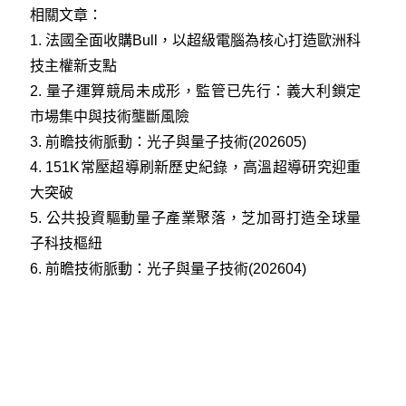
相關文章：
1.
法國全面收購Bull，以超級電腦為核心打造歐洲科
技主權新支點
2.
量子運算競局未成形，監管已先行：義大利鎖定
市場集中與技術壟斷風險
3.
前瞻技術脈動：光子與量子技術(202605)
4.
151K常壓超導刷新歷史紀錄，高溫超導研究迎重
大突破
5.
公共投資驅動量子產業聚落，芝加哥打造全球量
子科技樞紐
6.
前瞻技術脈動：光子與量子技術(202604)