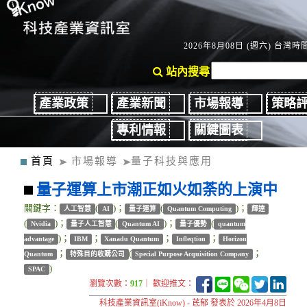
2026年8月08日 (週六) 台灣時間：
站內搜尋
產業政策
產業新聞
市場報導
策略
專利情報
關鍵圖表
首頁
市場報導
量子科技與應用
量子運算上市潮正如火如荼的上演中
關鍵字：
(
)；
(
)；
人工智慧
AI
量子運算
Quantum Computing
輝達
(
)；
(
)；
(
Nvidia
量子人工智慧
Quantum AI
量子優勢
quantum
)；
；
；
；
advantage
IBM
Xanadu Quantum
Infleqtion
Horizon
；
(
；
Quantum
特殊目的收購公司
Special Purpose Acquisition Company
)
SPAC
瀏覽次數：
917
｜ 歡迎推文：
科技產業資訊室(iKnow) - 茋郁 發表於 2026年4月8日