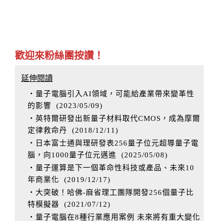
歡迎來粉絲團按讚！
延伸閱讀
‧量子電腦引入AI領域，可能給產業帶來變革性
的影響
(
2023/05/09
)
‧英特爾研發出新量子材料取代CMOS，成為摩爾
定律救命丹
(
2018/12/11
)
‧日本富士通與理研發表256量子位元超導量子電
腦，向1000量子位元邁進
(
2025/05/08
)
‧量子運算是下一個革命性科技或產品、未來10
年商業化
(
2019/12/17
)
‧大突破！哈佛-麻省理工團隊開發256個量子比
特模擬器
(
2021/07/12
)
‧量子電腦在8種行業應用案例 未來將有重大變化