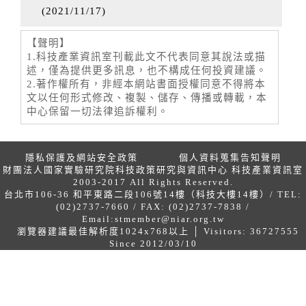
(
2021/11/17
)
【聲明】
1.科技產業資訊室刊載此文不代表同意其說法或描
述，僅為提供更多訊息，也不構成任何投資建議。
2.著作權所有，非經本網站書面授權同意不得將本
文以任何形式修改、複製、儲存、傳播或轉載，本
中心保留一切法律追訴權利。
隱私保護及網站安全政策
個人資料蒐集告知聲明
財團法人國家實驗研究院科技政策研究與資訊中心 科技產業資訊室
2003-2017 All Rights Reserved.
台北市106-36 和平東路二段106號14樓（科技大樓14樓）/ TEL:
(02)2737-7660 / FAX: (02)2737-7838 /
Email:
stmember@niar.org.tw
瀏覽器建議最佳解析度1024x768以上 │ Visitors: 36727555
Since 2012/03/10