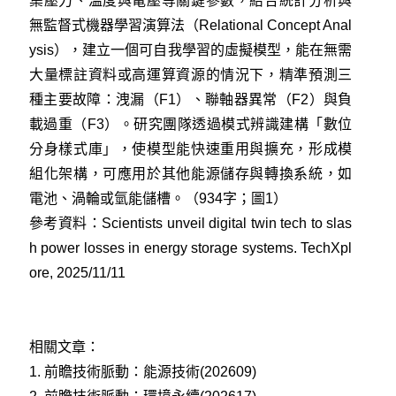
集壓力、溫度與電壓等關鍵參數，結合統計分析與
無監督式機器學習演算法（Relational Concept Anal
ysis），建立一個可自我學習的虛擬模型，能在無需
大量標註資料或高運算資源的情況下，精準預測三
種主要故障：洩漏（F1）、聯軸器異常（F2）與負
載過重（F3）。研究團隊透過模式辨識建構「數位
分身樣式庫」，使模型能快速重用與擴充，形成模
組化架構，可應用於其他能源儲存與轉換系統，如
電池、渦輪或氫能儲槽。（934字；圖1）
參考資料：
Scientists unveil digital twin tech to slas
h power losses in energy storage systems. TechXpl
ore, 2025/11/11
相關文章：
1.
前瞻技術脈動：能源技術(202609)