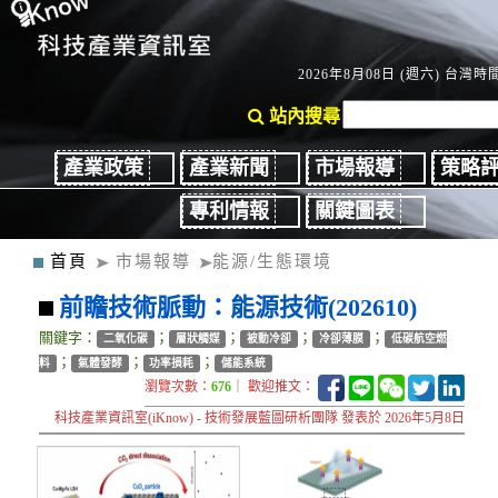
2026年8月08日 (週六) 台灣時間：
站內搜尋
產業政策
產業新聞
市場報導
策略
專利情報
關鍵圖表
首頁
市場報導
能源/生態環境
前瞻技術脈動：能源技術(202610)
關鍵字：
；
；
；
；
⼆氧化碳
層狀觸媒
被動冷卻
冷卻薄膜
低碳航空燃
；
；
；
料
氣體發酵
功率損耗
儲能系統
瀏覽次數：
676
｜ 歡迎推文：
科技產業資訊室(iKnow) - 技術發展藍圖研析團隊 發表於 2026年5月8日