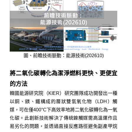
圖、前瞻技術脈動：能源技術(202610)
將⼆氧化碳轉化為潔淨燃料更快、更便宜
的⽅法
韓國能源研究院（KIER）研究團隊成功開發出一種
以銅、鎂、鐵構成的層狀雙氫氧化物（LDH）觸
媒，可在僅400°C下高效率地將二氧化碳轉化為一氧
化碳。此創新技術解決了傳統鎳觸媒需高溫運作且
易劣化的問題，並透過直接反應路徑避免副產甲烷