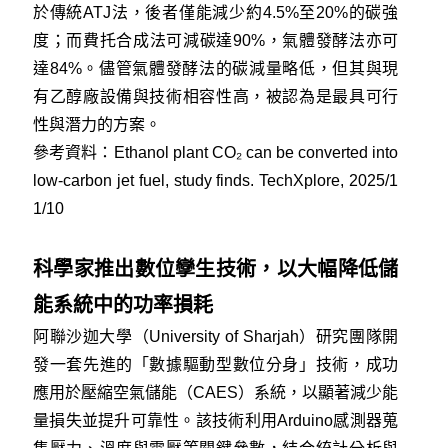
於傳統ATJ法，後者僅能減少約4.5%至20%的碳強
度；而費托合成法可減碳達90%，氣體發酵法亦可
達84%。儘管氣體發酵法的碳減量略低，但其與現
有乙醇廠設備與技術相容性高，被認為是最具可行
性與潛力的方案。
參考資料：
Ethanol plant CO₂ can be converted into
low-carbon jet fuel, study finds. TechXplore, 2025/1
1/10
科學家推出數位孿生技術，以大幅降低儲
能系統中的功率損耗
阿聯沙迦大學（University of Sharjah）研究團隊開
發一套先進的「數據驅動型數位分身」技術，成功
應用於壓縮空氣儲能（CAES）系統，以顯著減少能
量損失並提升可靠性。該技術利用Arduino感測器蒐