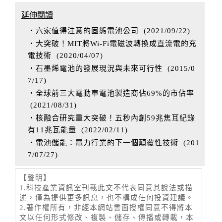
延伸閱讀
‧六家值得注意的固態電池公司
(
2021/09/22
)
‧大突破！MIT將Wi-Fi電磁波轉換成直流電的充
電技術
(
2020/04/07
)
‧石墨烯電池的發展現況與未來可行性
(
2015/0
7/17
)
‧全球前三大電動車電池製造商佔69%的市佔率
(
2021/08/31
)
‧核融合研究重大突破！五秒內創59兆焦耳紀錄
有11兆瓦能量
(
2022/02/11
)
‧電池儲能：電力行業的下一個顛覆性技術
(
201
7/07/27
)
【聲明】
1.科技產業資訊室刊載此文不代表同意其說法或描
述，僅為提供更多訊息，也不構成任何投資建議。
2.著作權所有，非經本網站書面授權同意不得將本
文以任何形式修改、複製、儲存、傳播或轉載，本