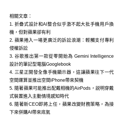
相關文章：
1.
折疊式設計和AI整合似乎激不起大批手機用戶換
機，但對蘋果卻有利
2.
蘋果捲入一場更廣泛的訴訟浪潮：輕觸支付專利
侵權訴訟
3.
谷歌推出第一款從零開始為 Gemini Intelligence
設計的筆記型電腦Googlebook
4.
三星正開發全像手機顯示器，這讓蘋果往下一代
空間運算並推出空間iPhone帶來契機
5.
隨著蘋果可能推出配戴相機的AirPods，説明穿戴
式裝置進入主動情境感知時代
6.
隨著新CEO即將上任，蘋果改變財務策略，為接
下來併購AI帶來底氣