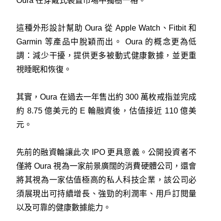
Oura 在穿戴式裝置市場中獨樹一格。
這種外形設計幫助 Oura 從 Apple Watch、Fitbit 和
Garmin 等產品中脫穎而出。 Oura 的概念更為低
調：減少干擾，提供更多被動式健康數據，並更重
視睡眠和恢復。
其實，Oura 在過去一年售出約 300 萬枚戒指並完成
約 8.75 億美元的 E 輪融資後，估值接近 110 億美
元。
先前的融資輪讓此次 IPO 更具意義。公開投資者不
僅將 Oura 視為一家前景廣闊的消費硬體公司，還會
將其視為一家估值極高的私人科技企業，該公司必
須展現出可持續增長、強勁的利潤率、用戶訂閱量
以及可靠的健康數據能力。