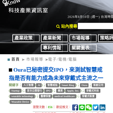
2026年8月10日 (週一) 台灣時間：
站內搜尋
產業政策
產業新聞
市場報導
策略
專利情報
關鍵圖表
首頁
市場報導
電子/電機/電腦
Oura已秘密提交IPO，來測試智慧戒
指是否有能力成為未來穿戴式主流之一
關鍵字：
(
)；
(
)；
；
人工智慧
AI
智慧戒指
Smart Ring
Oura
新創公司
(
)；
(
)；
(
)；
Startup
首次公開發行
IPO
蘋果
Apple, Inc.
穿戴式科技
(
)；
(
)；
wearable technology
醫療保健
medical healthcare
穿戴式裝置
(
)
Wearable Device
瀏覽次數：
856
｜ 歡迎推文：