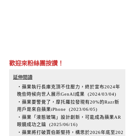
歡迎來粉絲團按讚！
延伸閱讀
‧蘋果執行長庫克頂不住壓力，終於宣布2024年
晚些時候向世人展示GenAI成果
(
2024/03/04
)
‧蘋果要警覺了，摩托羅拉發現有20%的Razr新
用戶是來自蘋果iPhone
(
2023/06/05
)
‧蘋果「液態玻璃」設計創新，可能成為蘋果AR
眼鏡成功之鑰
(
2025/06/16
)
‧蘋果將打破賈伯斯堅持，構思於2026年底至202