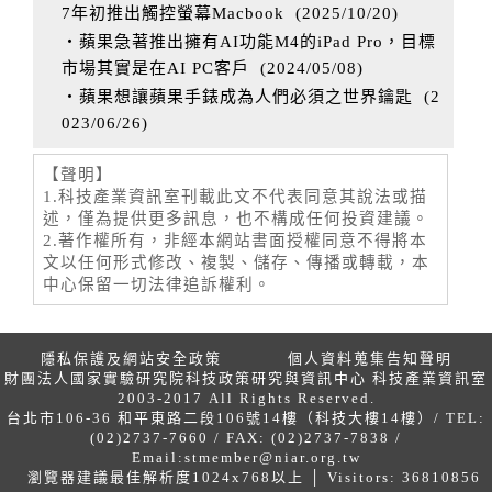
7年初推出觸控螢幕Macbook
(
2025/10/20
)
‧蘋果急著推出擁有AI功能M4的iPad Pro，目標
市場其實是在AI PC客戶
(
2024/05/08
)
‧蘋果想讓蘋果手錶成為人們必須之世界鑰匙
(
2
023/06/26
)
【聲明】
1.科技產業資訊室刊載此文不代表同意其說法或描
述，僅為提供更多訊息，也不構成任何投資建議。
2.著作權所有，非經本網站書面授權同意不得將本
文以任何形式修改、複製、儲存、傳播或轉載，本
中心保留一切法律追訴權利。
隱私保護及網站安全政策
個人資料蒐集告知聲明
財團法人國家實驗研究院科技政策研究與資訊中心 科技產業資訊室
2003-2017 All Rights Reserved.
台北市106-36 和平東路二段106號14樓（科技大樓14樓）/ TEL:
(02)2737-7660 / FAX: (02)2737-7838 /
Email:
stmember@niar.org.tw
瀏覽器建議最佳解析度1024x768以上 │ Visitors: 36810856