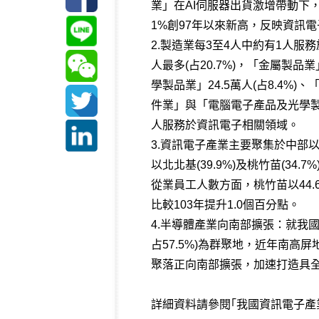
業」在AI伺服器出貨激增帶動下，
1%創97年以來新高，反映資訊
2.製造業每3至4人中約有1人服
人最多(占20.7%)，「金屬製品業
學製品業」24.5萬人(占8.4%
件業」與「電腦電子產品及光學製品
人服務於資訊電子相關領域。
3.資訊電子產業主要聚集於中部
以北北基(39.9%)及桃竹苗(3
從業員工人數方面，桃竹苗以44
比較103年提升1.0個百分點。
4.半導體產業向南部擴張：就我國
占57.5%)為群聚地，近年南高
聚落正向南部擴張，加速打造具
詳細資料請參閱｢我國資訊電子產