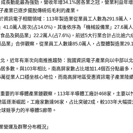
成長動能最為強勁，營收年增34.1%居各業之冠，營業利益年增
電子產業已逐步擺脫傳統低毛利的產業。
務於資訊電子相關領域：113年製造業從業員工人數為291.9萬人，
」41.0萬人居次(占14.0%)，其後依序為「機械設備業」27.6萬
)、「食品及飼品業」22.2萬人(占7.6%)，前述5大行業合計占
業」合併觀察，從業員工人數達85.0萬人，占整體製造業29.
以北，近年有漸次向南推進趨勢：我國資訊電子產業向以中部以北
4.7%)居多數。與103年相比，南高屏家數占比增加1.4個百分點
.6萬從業人口穩坐核心地位，而南高屏地區受惠資訊電子產業陸
重要的半導體產業鏈觀察，113年半導體工廠計468家，主要以竹
屏地區逐漸崛起，工廠家數達96家，占比突破2成，較103年大幅提
全球競爭力的半導體S廊帶。
業營運及群聚分布概況」