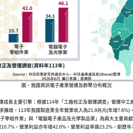
圖、我國資訊電子產業營運及群聚分布概況
業營運成長主要引擎：根據114年「工廠校正及營運調查」營運中工
擴增，113年我國製造業全年營業收入為21.9兆元(年增7.6%)，
電子零組件業」與「電腦電子產品及光學製品業」為兩大主要貢
0.7%，營業利益亦年增42.0%，營業利益率達23.2%，創