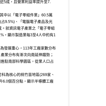
近5成，且營業利益率提升至7.
其中以「電子零組件業」60.5萬
人(占9.5%)、「電腦電子產品及光
比逾六成。就資訊電子產業之「電子零組
1%，顯示製造業每3至4人中約有1
為發展重心，113年工廠家數分布
最多，產業分布有漸次向南延伸趨勢；
續進駐南部科學園區，從業人口占
科為核心的桃竹苗地區(269家、
升6.0個百分點，顯示半導體工廠