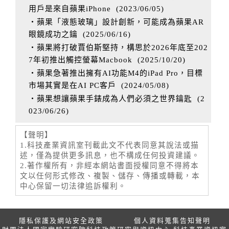
用戶是來自蘋果iPhone
(
2023/06/05
)
‧蘋果「液態玻璃」設計創新，可能成為蘋果AR
眼鏡成功之鑰
(
2025/06/16
)
‧蘋果將打破賈伯斯堅持，構思於2026年底至202
7年初推出觸控螢幕Macbook
(
2025/10/20
)
‧蘋果急著推出擁有AI功能M4的iPad Pro，目標
市場其實是在AI PC客戶
(
2024/05/08
)
‧蘋果想讓蘋果手錶成為人們必須之世界鑰匙
(
2
023/06/26
)
【聲明】
1.科技產業資訊室刊載此文不代表同意其說法或描
述，僅為提供更多訊息，也不構成任何投資建議。
2.著作權所有，非經本網站書面授權同意不得將本
文以任何形式修改、複製、儲存、傳播或轉載，本
中心保留一切法律追訴權利。
隱私保護及網站安全政策
個人資料蒐集告知聲明