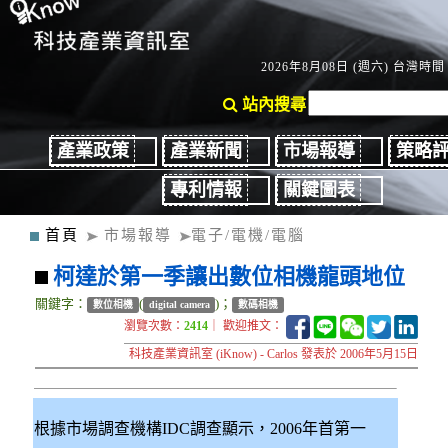
2026年8月08日 (週六) 台灣時間：
站內搜尋
產業政策
產業新聞
市場報導
策略
專利情報
關鍵圖表
首頁
市場報導
電子/電機/電腦
柯達於第一季讓出數位相機龍頭地位
關鍵字：
(
)；
數位相機
digital camera
數碼相機
瀏覽次數：
2414
｜ 歡迎推文：
科技產業資訊室 (iKnow) - Carlos 發表於 2006年5月15日
根據市場調查機構IDC調查顯示，2006年首第一