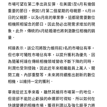
市場可望在第二季出貨反彈．在美國5至6月有幾個
重要的節日，例如5月第二個星期的母親節，6月18
日的父親節，以及6月底的畢業季，這都是需要數位
相機照相留念的節日，因此勢必出現需求增加的現
象。此外，傳統的6月結婚潮也將刺激數位相機的銷
量．
柯達表示，該公司將致力維持前3名的市場佔有率，
但也寧可犧牲市場佔有率，以提升獲利為優先．因
為隨著柯達在傳統相機領域營收不斷下降的同時，
利潤也受到侵蝕，因此近年來相繼裁員上萬人、關
閉工廠、內部重整等，未來將持續推出創新的數位
相機，以維持一定的獲利．
畢竟從近五季來看，雖然其維持市場第一的地位，
但是卻不能防止虧損的命運即可得知．所以如何在
快速變遷的相機市場，獲得利潤以及強化競爭力將