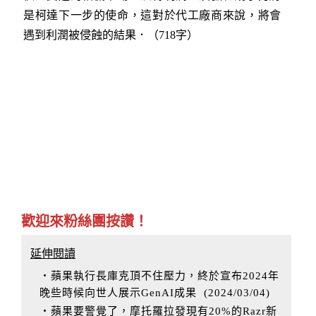
是柯達下一步的使命，這對於代工廠商來說，將會
遇到利潤被侵蝕的結果．（718字）
歡迎來粉絲團按讚！
延伸閱讀
‧蘋果執行長庫克頂不住壓力，終於宣布2024年
晚些時候向世人展示GenAI成果
(
2024/03/04
)
‧蘋果要警覺了，摩托羅拉發現有20%的Razr新