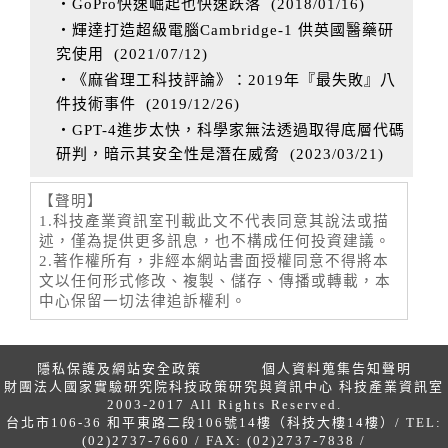
‧GoPro快速崛起也快速跌落
(
2018/01/16
)
‧輝達打造超級電腦Cambridge-1 供英國醫藥研
究使用
(
2021/07/12
)
‧《麻省理工科技評論》：2019年『最失敗』八
件技術事件
(
2019/12/26
)
‧GPT-4進步太快，科學家無法透過取得底層代碼
研判，暗示其安全性是潛在威脅
(
2023/03/21
)
【聲明】
1.科技產業資訊室刊載此文不代表同意其說法或描
述，僅為提供更多訊息，也不構成任何投資建議。
2.著作權所有，非經本網站書面授權同意不得將本
文以任何形式修改、複製、儲存、傳播或轉載，本
中心保留一切法律追訴權利。
隱私保護及網站安全政策
個人資料蒐集告知聲明
財團法人國家實驗研究院科技政策研究與資訊中心 科技產業資訊室
2003-2017 All Rights Reserved.
台北市106-36 和平東路二段106號14樓（科技大樓14樓）/ TEL:
(02)2737-7660 / FAX: (02)2737-7838 /