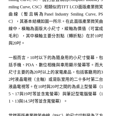
miling Curve, CSC）相類似的TFT LCD面版產業微笑
曲線（暫且稱為Panel Industry Smiling Curve, PS
C），其基本結構如圖一所示。在此面版產業微笑曲
線中，橫軸為面版大小尺寸，縱軸為價值（可當成
毛利），其中橫軸主要分割點（轉折點）在於10吋
與20吋。
一般而言，10吋以下的為隨身用的小尺寸螢幕，包
括手機、PDA、數位相機與車用顯示螢幕等。而大
尺寸主要的為20吋以上的家電產品，包括客廳用的3
2吋液晶電視（主軸）或是臥室用的二十多吋第二台
液晶電視等。在10吋與20吋之間的為桌上型螢幕（1
5、17與19吋等並含寬螢幕）與筆記型電腦螢幕（1
1、13與14.5吋等並含寬螢幕）。
當然面版產業微笑曲線（PSC）的尺寸切割是為了方