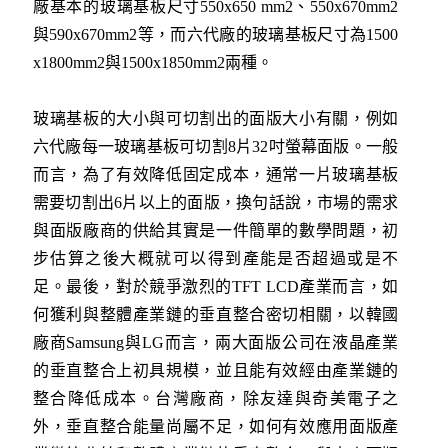
廠基本的玻璃基板尺寸550x650 mm2、550x670mm2
與590x670mm2等，而六代廠的玻璃基板尺寸為1500
x1800mm2與1500x1850mm2兩種。
玻璃基板的大小與可切割出的面版大小有關，例如
六代廠每一玻璃基板可切割8片32吋螢幕面版。一般
而言，為了有效降低固定成本，通常一片玻璃基板
需要切割出6片以上的面版，換句話說，市場的需求
與面版廠商的供給其實是一件簡單的數學問題，初
步估算之後大概就可以得到產能是否超過或是不
足。最後，對於競爭激烈的TFT LCD產業而言，如
何獲利與整體產業鏈的垂直整合密切相關，以韓國
廠商Samsung與LG而言，兩大面版公司在液晶產業
的垂直整合上初具規模，並且能有效經由產業鏈的
整合降低成本。台灣廠商，除友達與奇美電子之
外，垂直整合能量尚屬不足，如何有效應用面版產