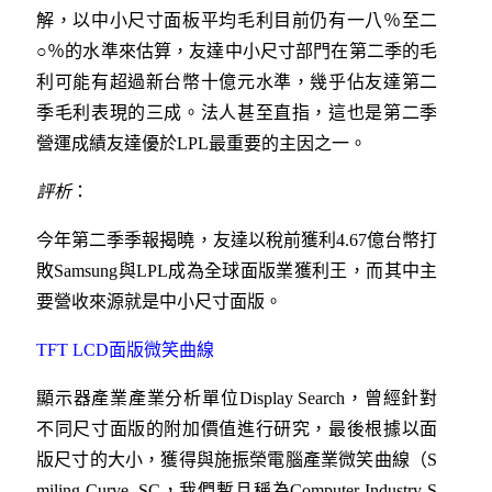
解，以中小尺寸面板平均毛利目前仍有一八％至二
○％的水準來估算，友達中小尺寸部門在第二季的毛
利可能有超過新台幣十億元水準，幾乎佔友達第二
季毛利表現的三成。法人甚至直指，這也是第二季
營運成績友達優於LPL最重要的主因之一。
評析
：
今年第二季季報揭曉，友達以稅前獲利4.67億台幣打
敗Samsung與LPL成為全球面版業獲利王，而其中主
要營收來源就是中小尺寸面版。
TFT LCD面版微笑曲線
顯示器產業產業分析單位Display Search，曾經針對
不同尺寸面版的附加價值進行研究，最後根據以面
版尺寸的大小，獲得與施振榮電腦產業微笑曲線（S
miling Curve, SC，我們暫且稱為Computer Industry S