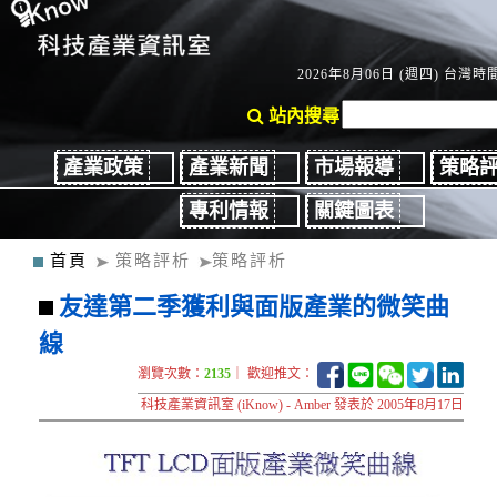
2026年8月06日 (週四) 台灣時間：
站內搜尋
產業政策
產業新聞
市場報導
策略
專利情報
關鍵圖表
首頁
策略評析
策略評析
友達第二季獲利與面版產業的微笑曲
線
瀏覽次數：
2135
｜ 歡迎推文：
科技產業資訊室 (iKnow) - Amber 發表於 2005年8月17日