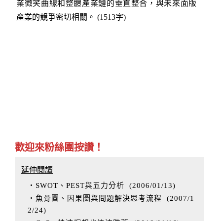
業微笑曲線和整體產業鏈的垂直整合，與未來面版
產業的競爭密切相關。 (1513字)
歡迎來粉絲團按讚！
延伸閱讀
‧SWOT、PEST與五力分析
(
2006/01/13
)
‧魚骨圖、因果圖與問題解決思考流程
(
2007/1
2/24
)