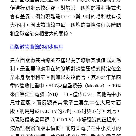
便進行初步比較研究，對於某一區塊的獲利模式也
會有差異，例如現階段15、17與19吋的毛利就有很
大不同，因此該曲線中每一區塊的實際價值與時間
和全球產能有相當大的關係。
面版微笑曲線的初步應用
建立面版微笑曲線並不僅是為了瞭解其價值或是毛
利，最重要的應用在於瞭解對應營運模式與定位企
業本身競爭利基。例如以友達而言，其2004年第四
季的營收比重中，51%來自監視器（Monitor）、19%
來自筆記型電腦（NB）、TV僅佔13%，其他為中小
尺寸面版。而反觀奇美電子主要集中在大尺寸面
版，利用用於LCD TV的27吋、32吋與37吋。因此，
以現階段液晶電視（LCD TV）市場還沒真正起來、
液晶監視器面版單價低，而奇美電子在中小尺寸的