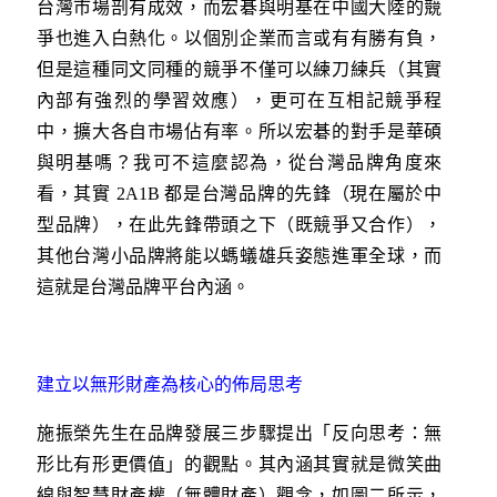
台灣市場剖有成效，而宏碁與明基在中國大陸的競
爭也進入白熱化。以個別企業而言或有有勝有負，
但是這種同文同種的競爭不僅可以練刀練兵（其實
內部有強烈的學習效應），更可在互相記競爭程
中，擴大各自市場佔有率。所以宏碁的對手是華碩
與明基嗎？我可不這麼認為，從台灣品牌角度來
看，其實 2A1B 都是台灣品牌的先鋒（現在屬於中
型品牌），在此先鋒帶頭之下（既競爭又合作），
其他台灣小品牌將能以螞蟻雄兵姿態進軍全球，而
這就是台灣品牌平台內涵。
建立以無形財產為核心的佈局思考
施振榮先生在品牌發展三步驟提出「反向思考：無
形比有形更價值」的觀點。其內涵其實就是微笑曲
線與智慧財產權（無體財產）觀念，如圖二所示，