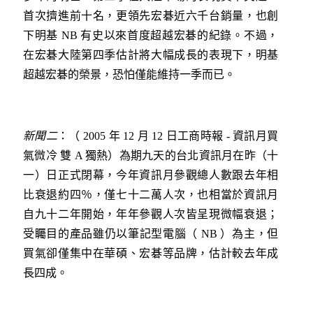
首次擠進前十名，更領先宏碁近六千台銷量，也創
下明基 NB 有史以來首度超越宏碁的紀錄。不過，
在宏碁大陸第四季估計將大幅成長的表現下，明基
超越宏碁的榮景，恐怕僅能維持一季而已。
新聞二
：（ 2005 年 12 月 12 日工商時報 - 資訊月買
氣微冷 雙 A 獨熱）為期九天的台北資訊月在昨（十
一）日正式閉幕，今年資訊月參觀總人數跟去年相
比衰退約四％，僅七十二萬人次，也相當於資訊月
自九十二年開始，年年參觀人次皆呈現微幅衰退；
受矚目的產品雖仍以筆記型電腦（ NB ）為主，但
買氣卻僅集中在華碩、宏碁等品牌，估計較去年成
長四成。