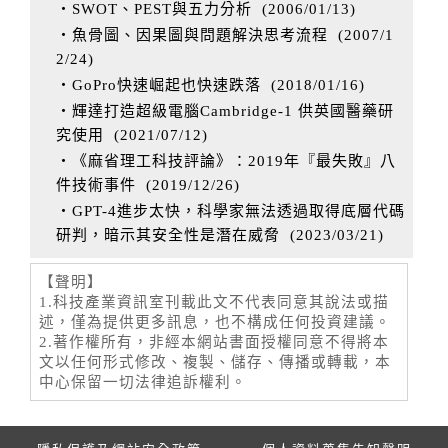
‧SWOT、PEST與五力分析
(
2006/01/13
)
‧魚骨圖、因果圖與問題解決思考流程
(
2007/1
2/24
)
‧GoPro快速崛起也快速跌落
(
2018/01/16
)
‧輝達打造超級電腦Cambridge-1 供英國醫藥研
究使用
(
2021/07/12
)
‧《麻省理工科技評論》：2019年『最失敗』八
件技術事件
(
2019/12/26
)
‧GPT-4進步太快，科學家無法透過取得底層代碼
研判，暗示其安全性是潛在威脅
(
2023/03/21
)
【聲明】
1.科技產業資訊室刊載此文不代表同意其說法或描
述，僅為提供更多訊息，也不構成任何投資建議。
2.著作權所有，非經本網站書面授權同意不得將本
文以任何形式修改、複製、儲存、傳播或轉載，本
中心保留一切法律追訴權利。