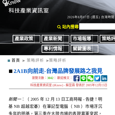
2026年8月07日 (週五) 台灣時間：
站內搜尋
產業政策
產業新聞
市場報導
策略
專利情報
關鍵圖表
首頁
策略評析
策略評析
2A1B向前走-台灣品牌發展路之我見
瀏覽次數：
3042
｜ 歡迎推文：
科技產業資訊室 (iKnow) - 蘇昱霖 發表於 2005年12月15日
新聞一
：（ 2005 年 12 月 13 日工商時報 - 告捷！明
基 NB 超越宏碁）在筆記型電腦（ NB ）市場浮沉
多年的明基，第三季在大陸市場的表現異軍突起，