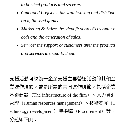
to finished products and services.
Outbound Logistics: the warehousing and distributi
on of finished goods.
Marketing & Sales: the identification of customer n
eeds and the generation of sales.
Service: the support of customers after the products
and services are sold to them.
支援活動可視為一企業支援主要營運活動的其他企
業運作環節，或是所謂的共同運作環節，包括企業
基礎建設（The infrastructure of the firm）、人力資源
管理（Human resources management）、技術發展（T
echnology development）與採購（Procurement）等，
分述如下[1]：