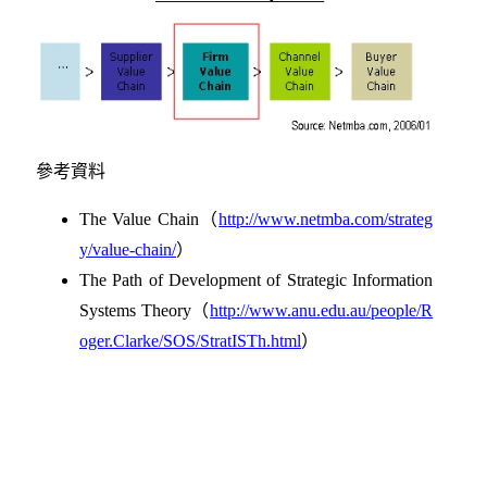
參考資料
The Value Chain（
http://www.netmba.com/strateg
y/value-chain/
）
The Path of Development of Strategic Information
Systems Theory（
http://www.anu.edu.au/people/R
oger.Clarke/SOS/StratISTh.html
）