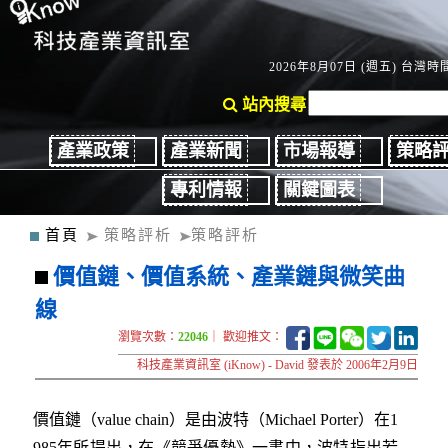
2026年8月07日 (週五) 台灣時間
站內搜尋
產業政策
產業新聞
市場報導
策略
專利情報
關鍵圖表
首頁
策略評析
策略評析
價值鏈、價值系統、產業鏈與微笑曲
線
瀏覽次數：
22046
｜ 歡迎推文：
科技產業資訊室 (iKnow) - David 發表於 2006年2月9日
價值鏈（value chain）是由波特（Michael Porter）在1
985年所提出，在《競爭優勢》一書中，波特指出若