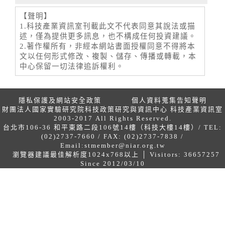
【聲明】
1.科技產業資訊室刊載此文不代表同意其說法或描
述，僅為提供更多訊息，也不構成任何投資建議。
2.著作權所有，非經本網站書面授權同意不得將本
文以任何形式修改、複製、儲存、傳播或轉載，本
中心保留一切法律追訴權利。
隱私保護及網站安全政策
個人資料蒐集告知聲明
財團法人國家實驗研究院科技政策研究與資訊中心 科技產業資訊室
2003-2017 All Rights Reserved.
台北市106-36 和平東路二段106號14樓（科技大樓14樓）/ TEL:
(02)2737-7660 / FAX: (02)2737-7838 /
Email:
stmember@niar.org.tw
瀏覽器建議最佳解析度1024x768以上 │ Visitors: 36657257
Since 2012/03/10