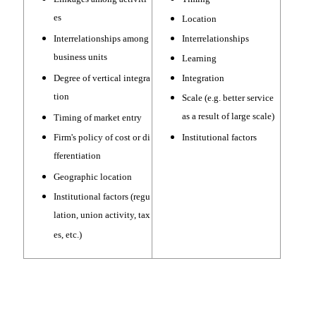
es
Location
Interrelationships among
Interrelationships
business units
Learning
Degree of vertical integra
Integration
tion
Scale (e.g. better service
as a result of large scale)
Timing of market entry
Firm's policy of cost or di
Institutional factors
fferentiation
Geographic location
Institutional factors (regu
lation, union activity, tax
es, etc.)