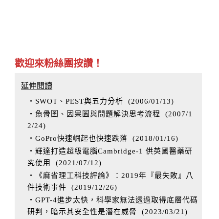
歡迎來粉絲團按讚！
延伸閱讀
‧SWOT、PEST與五力分析
(
2006/01/13
)
‧魚骨圖、因果圖與問題解決思考流程
(
2007/1
2/24
)
‧GoPro快速崛起也快速跌落
(
2018/01/16
)
‧輝達打造超級電腦Cambridge-1 供英國醫藥研
究使用
(
2021/07/12
)
‧《麻省理工科技評論》：2019年『最失敗』八
件技術事件
(
2019/12/26
)
‧GPT-4進步太快，科學家無法透過取得底層代碼
研判，暗示其安全性是潛在威脅
(
2023/03/21
)