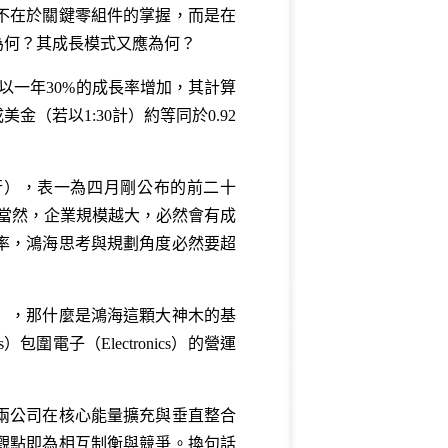
不在於關鍵零組件的掌握，而是在
為何？其成長模式又應為何？
以一年30%的成長率增加，其計算
成美金（若以1:30計）約等同於0.92
企業排行），表一為四月剛公布的前二十
 US$。當然，企業規模越大，必然會有成
率，鴻海思考與規劃角度必然要超
」，那什麼是鴻海這顆大神木的基
電子（Electronics）的營運
兩公司在核心能量擴充與垂直整合
觀點即為相互制衡與競爭。換句話