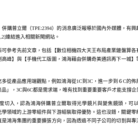
17）併購普立爾（TPE:2394）的消息廣泛報導於國內外媒體，
,2]連結進入相關新聞網站。
料可參考先前文章，包括【
數位相機四大天王布局產業鏈盤算各
創高峰
】與【
手機代工版圖，鴻海藉由併購奇美通訊再下一城
】
多從產品應用端觀點，例如鴻海從1C到3C，進一步到６C的
＋產品」，3C與6C都是需求端，唯有找到重要重要客戶才能支撐
度切入，認為鴻海併購普立爾取得光學鏡片與變焦鏡頭，可
在光學領域的上游零組件與下游組裝取得優勢。這也沒錯，關鍵零
直是鴻海集團的重要擴張方向，因為透過不同子公司的切割與專