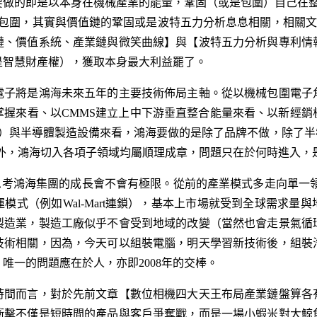
做的即是以本身在機械產業的能量，鞏固（或是包圍）自己在整體
何要包圍，其實與價值鏈的鞏固或是波特五力分析息息相關，相關
鏈、價值系統、產業鏈與微笑曲線
】與【
波特五力分析與專利情
是智慧財產權），獲取本身最大利益罷了。
電子將是鴻海未來五年的主要技術佈局主軸。從以機械包圍電子
掌握來看、以CMMS建立上中下游垂直整合能量來看、以新經銷
半導體製造設備來看，鴻海要做的是除了品牌不做，除了半導體IC不做的Tot
做外，鴻海切入各項子領域均屬順理成章，問題只在於何時進入，
我們常在思考鴻海集團的成長會不會有極限。從前的產業模式多走向單
模式（例如Wal-Mart連鎖），基本上市場就受到全球需求量
製造業，製造工廠似乎不會受到地域的改變（當然也會走景氣循
技術相關，因為，今天可以組裝電腦，明天學習新技術後，組裝
唯一的問題應在於人，亦即2008年的交棒。
時間而言，對於先前文章【
數位相機四大天王布局產業鏈盤算各
衝擊不僅是短時間的產品與客戶爭奪戰，而是一場小蝦米對大鯨