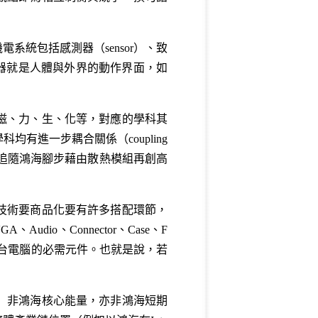
統包括感測器（sensor）、致
而致動器就是人體與外界的動作界面，如
磁、力、生、化等，對應的學科其
進一步耦合關係（coupling
追隨鴻海腳步藉由散熱模組再創高
技術要商品化要有許多搭配環節，
dio、Connector、Case、F
均是組成一台電腦的必需元件。也就是說，若
）非鴻海核心能量，亦非鴻海短期