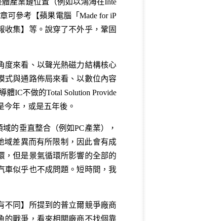
產業鏈位置（例如以鴻海在Inte
文章可參考【
蘋果電腦「Made for iP
報收集
】等。說穿了不外乎，鞏固
角度來看、以聲光熱磁力結構核心
模式與通路佈局來看、以數位內容
al Solution Provide
是今年，或是五年後。
一領域的垂直整合（例如PC產業），
與地域差異而有所限制，因此會有成
環，但是景氣循環所影響的全部的
汽車似乎也不成問題。短時間，我
有不同
】所提到的普立爾競爭廠商
魚的戰爭，看來相關廠商不找個靠