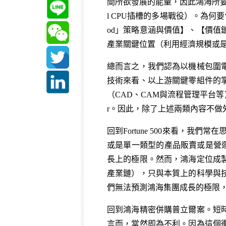
間所欲發展的能量，因此鴻海所要
l CPU插槽的多場戰役）。為
od」策略意涵與價值
】、【
價值
產業關鍵位置（利用經濟規模或
總而言之，我們認為以機械包圍
技術來看、以上游關鍵零組件的
（CAD、CAM與流程管理平台等）與
r。因此，除了上述兩類內容不
回到Fortune 500來看，
或是單一類型的產品販賣或是營運
長上的極限。然而，鴻海定位成
產業鏈），只與本質上的科學與
們無法預測鴻海集團成長的極限，
回到鴻海精密併購普立爾案。短
言而，當然即為不利。因為這個