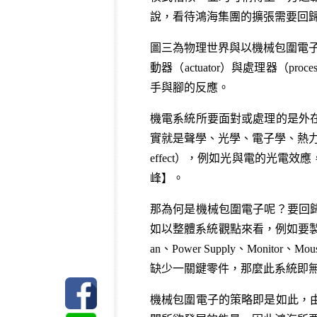
說，看待鴻海集團的擴張需要回
圖三為物理世界與以機械包圍電子
動器（actuator）與處理器（
手與腳的反應。
機電系統所要面對或處理的是外
實就是聲學、光學、電子學、熱力
effect），例如光與電的光電
峰
】。
那為何是機械包圍電子呢？要回
如以整體系統觀點來看，例如要製作一部電
an、Power Supply、Mon
缺少一關鍵零件，那麼此系統即
機械包圍電子的策略即是如此，