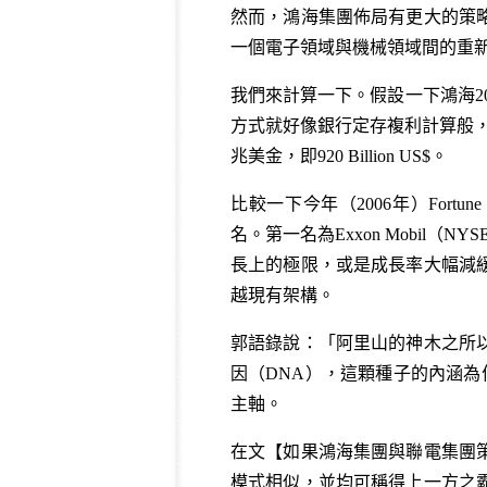
然而，鴻海集團佈局有更大的策
一個電子領域與機械領域間的重
我們來計算一下。假設一下鴻海2
方式就好像銀行定存複利計算般，到201
兆美金，即920 Billion US$。
比較一下今年（2006年）Fort
名。第一名為Exxon Mobil（N
長上的極限，或是成長率大幅減
越現有架構。
郭語錄說：「阿里山的神木之所
因（DNA），這顆種子的內涵為何？
主軸。
在文【
如果鴻海集團與聯電集團
模式相似，並均可稱得上一方之