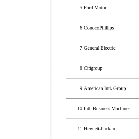
5
Ford Motor
6
ConocoPhillips
7
General Electric
8
Citigroup
9
American Intl. Group
10
Intl. Business Machines
11
Hewlett-Packard