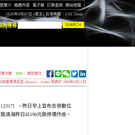
室簡介
服務內容
電子報
訂單查詢
網站地圖
2026年8月07日 (週五) 台灣時間：5:02:27am
站內搜尋
瀏覽次數：
3761
｜ 歡迎推文：
科技產業資訊室 (iKnow) - Amber 發表於 2006年6月21日
（2317），昨日早上宣布合併數位
導致鴻海昨日以190元跌停價作收，