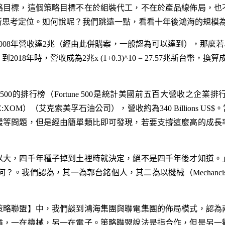
略目標，這個策略目標不在於組裝代工，不在於產品線佈局，也
新思考定位。如何說呢？我們跳遠一點，看看十年後鴻海的規模
008年營收達2兆（經由此併購案，一般認為可以達到），那麼若
8年時，營收成為2兆x (1+0.3)^10 = 27.57兆新台幣，換算
une 500的排行榜（Fortune 500是統計美國前五百大營收之
YSE:XOM）（艾克索美孚石油公司），營收約為340 Billions
緩等問題，但是經由簡單類比即可發現，若要支撐這麼高的成長
以大，四千年種子掉到土裡時就決定，絕不是四千年後才知道。
。我們認為，其一為郭台銘個人，其二為以機械（Mechancis）包圍
策略聯盟
】中，我們談到鴻海集團與聯電集團的佈局模式，認為
霸，一在機械，另一在電子。策略聯盟說法是指合作，但是另一