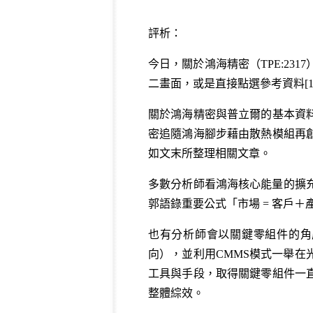
評析：
今日，關於鴻海精密（TPE:23
二畫面，或是直接點選參考資料[1
關於鴻海精密與普立爾的基本資
密追隨鴻海腳步藉由散熱模組再
如文末所整理相關文章。
多數分析師看鴻海核心能量的擴充
郭語錄重要公式「市場 = 客戶
也有分析師會以關鍵零組件的角
向），並利用CMMS模式一舉
工具與手段，取得關鍵零組件一
整體綜效。