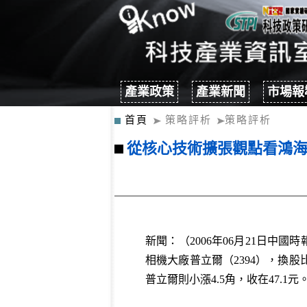
產業政策
產業新聞
市場報
首頁
策略評析
策略評析
從核心技術擴張觀點看鴻
新聞：（2006年06月21日中
相機大廠普立爾（2394），換股
普立爾則小漲4.5角，收在47.1元