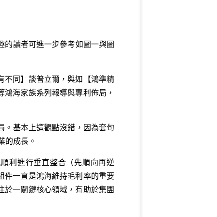
有興趣的讀者可進一步參考如圖一與圖
有不同
】談普立爾，與如【
鴻準精
等鴻海家族系列報導與專利佈局，
佈局。基本上這觀點沒錯，因為套句
企業的成長。
以順利進行垂直整合（先順向再逆
組件一直是鴻海維持毛利率的重要
注於一關鍵核心領域，有助於集團