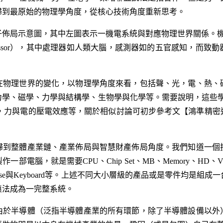
歸到最原始的物理學角度，從核心技術角度重新思考。
佈局示意圖，其中左圖表示一機電系統與對應物理世界關係。機電系
processor），其中處理器如人類大腦，感測器如的五官感知，
在物理世界的變化，以物理學角度來看，包括聲、光，電、熱、
學、磁學、力學與結構學、生物學與化學等。需要說明，這些學科均有
效應，力與電的壓電效應等，關於相似討論可初步參考文【
鴻準精密
歸到整體產業鏈、產業佈局與智慧財產佈局角度。我們知道一個
腦，就是需要CPU、Chip Set、MB、Memory、HD、VGA、Au
itor、Mouse與Keyboard等。上述不同大小層級的產品或是零件
無法成為一完整系統。
由於半導體（泛指半導體產業的所有環節，除了半導體設備以外