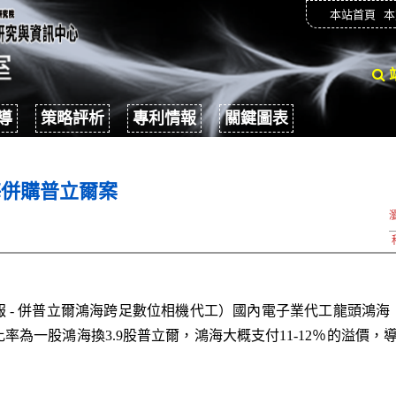
本站首頁
本
導
策略評析
專利情報
關鍵圖表
海併購普立爾案
國時報 - 併普立爾鴻海跨足數位相機代工）國內電子業代工龍頭鴻海
比率為一股鴻海換3.9股普立爾，鴻海大概支付11-12％的溢價，
。