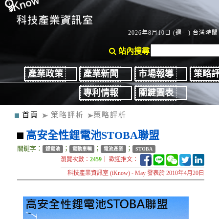
2026年8月10日 (週一) 台灣時間：
站內搜尋
產業政策
產業新聞
市場報導
策略
專利情報
關鍵圖表
首頁
策略評析
策略評析
高安全性鋰電池STOBA聯盟
關鍵字：
；
；
；
鋰電池
電動車輛
電池產業
STOBA
瀏覽次數：
2459
｜ 歡迎推文：
科技產業資訊室 (iKnow) - May 發表於 2010年4月20日