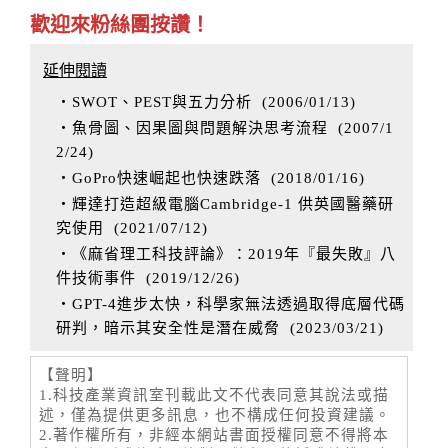
歡迎來粉絲團按讚！
延伸閱讀
‧SWOT、PEST與五力分析
(
2006/01/13
)
‧魚骨圖、因果圖與問題解決思考流程
(
2007/1
2/24
)
‧GoPro快速崛起也快速跌落
(
2018/01/16
)
‧輝達打造超級電腦Cambridge-1 供英國醫藥研
究使用
(
2021/07/12
)
‧《麻省理工科技評論》：2019年『最失敗』八
件技術事件
(
2019/12/26
)
‧GPT-4進步太快，科學家無法透過取得底層代碼
研判，暗示其安全性是潛在威脅
(
2023/03/21
)
【聲明】
1.科技產業資訊室刊載此文不代表同意其說法或描
述，僅為提供更多訊息，也不構成任何投資建議。
2.著作權所有，非經本網站書面授權同意不得將本