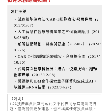
歡迎來粉絲團按讚！
延伸閱讀
‧滅癌細胞治療法(CAR-T細胞療法)發展進展
(
2
015/01/07
)
‧人工智慧在醫療設備產業之三個新興應用
(
201
8/03/05
)
‧前瞻技術脈動：醫療與健康（202402）
(
2024/
01/26
)
‧CAR-T引爆腫瘤治療戰火、台廠拚突圍
(
2017/
10/30
)
‧台灣首次醫療科技展：結合IT優勢技術、翻轉
醫療產業
(
2017/12/08
)
‧莫德納和IBM合作探索量子運算和生成式AI，
以推進mRNA技術
(
2023/04/27
)
【聲明】
1.科技產業資訊室刊載此文不代表同意其說法或描
述，僅為提供更多訊息，也不構成任何投資建議。