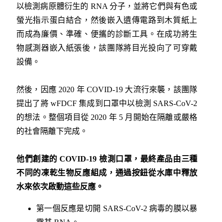
以檢測病原體衍生的 RNA 分子，並將它們與有色或
螢光指示蛋白結合，然後嵌入遺傳電路到木質紙上
而成為廉價、準確、便攜的診斷工具。在成功將生
物感測器嵌入紙張後，該團隊將目光投向了可穿戴
設備。
然後，因應 2020 年 COVID-19 大流行來襲，該團隊
提出了將 wFDCF 集成到口罩中以檢測 SARS-CoV-2
的想法。整個項目從 2020 年 5 月開始在隔離或嚴格
的社會隔離下完成。
他們創建的 COVID-19 檢測口罩，最終產品由三種
不同的凍乾生物反應組成，通過按鈕從水庫中釋放
水來依次啟動這些反應。
第一個反應是切開 SARS-CoV-2 病毒的膜以暴