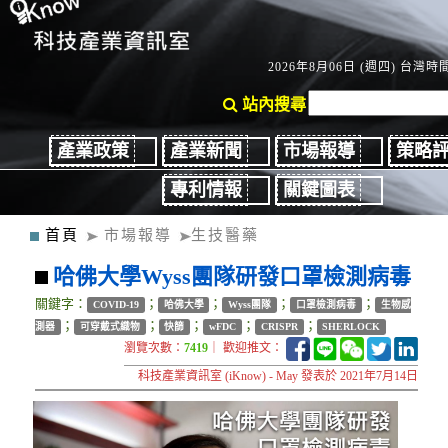
2026年8月06日 (週四) 台灣時間：
站內搜尋
產業政策
產業新聞
市場報導
策略
專利情報
關鍵圖表
首頁
市場報導
生技醫藥
哈佛大學Wyss團隊研發口罩檢測病毒
關鍵字：
；
；
；
；
COVID-19
哈佛大學
Wyss團隊
口罩檢測病毒
生物感
；
；
；
；
；
測器
可穿戴式織物
快篩
wFDC
CRISPR
SHERLOCK
瀏覽次數：
7419
｜ 歡迎推文：
科技產業資訊室 (iKnow) - May 發表於 2021年7月14日