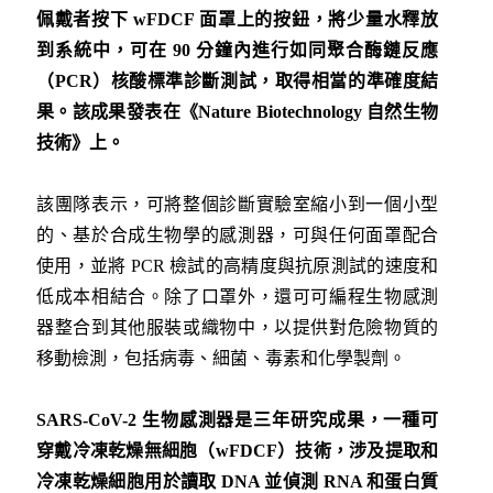
佩戴者按下 wFDCF 面罩上的按鈕，將少量水釋放
到系統中，可在 90 分鐘內進行如同聚合酶鏈反應
（PCR）核酸標準診斷測試，取得相當的準確度結
果。該成果發表在《Nature Biotechnology 自然生物
技術》上。
該團隊表示，可將整個診斷實驗室縮小到一個小型
的、基於合成生物學的感測器，可與任何面罩配合
使用，並將 PCR 檢試的高精度與抗原測試的速度和
低成本相結合。除了口罩外，還可可編程生物感測
器整合到其他服裝或織物中，以提供對危險物質的
移動檢測，包括病毒、細菌、毒素和化學製劑。
SARS-CoV-2 生物感測器是三年研究成果，一種可
穿戴冷凍乾燥無細胞（wFDCF）技術，涉及提取和
冷凍乾燥細胞用於讀取 DNA 並偵測 RNA 和蛋白質