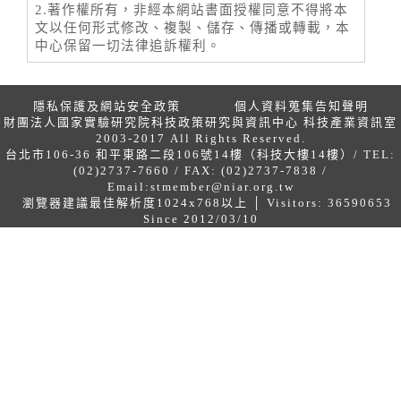
2.著作權所有，非經本網站書面授權同意不得將本
文以任何形式修改、複製、儲存、傳播或轉載，本
中心保留一切法律追訴權利。
隱私保護及網站安全政策
個人資料蒐集告知聲明
財團法人國家實驗研究院科技政策研究與資訊中心 科技產業資訊室
2003-2017 All Rights Reserved.
台北市106-36 和平東路二段106號14樓（科技大樓14樓）/ TEL:
(02)2737-7660 / FAX: (02)2737-7838 /
Email:
stmember@niar.org.tw
瀏覽器建議最佳解析度1024x768以上 │ Visitors: 36590653
Since 2012/03/10