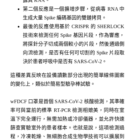
露其 RNA。
第二個反應是一個擴增步驟，從病毒 RNA 中
生成大量 Spike 編碼基因的雙鏈拷貝。
最後的反應使用基於 CRISPR 的 SHERLOCK
技術來檢測任何 Spike 基因片段，作為響應，
將探針分子切成兩個較小的片段，然後通過側
向流檢測，是否有任何可切割的 Spike 片段取
決於患者呼吸中是否有 SARS-CoV-2。
這種差異反映在設備讀數部分出現的簡單線條圖案
的變化上，類似於簡易型驗孕棒試驗。
wFDCF 口罩是首個 SARS-CoV-2 核酸檢測，其準確
率可與當前的標準 RT-PCR 檢測相媲美，同時在室
溫下完全運行，無需加熱或冷卻儀器，並允許快速
篩查實驗室外的患者樣本。也就是說，這項檢測過
程，冷凍乾燥、無細胞合成生物學技術可以擴展到