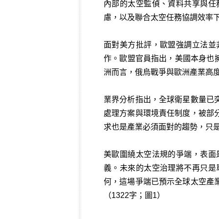
內部的太空監偵、資料共享與任
慮，以及聯合太空任務協調效率下
面對美方批評，歐盟強調立法並
作。歐盟官員指出，美國本身也擁
洲而言，俄烏戰爭與歐洲產業高
業界分析指出，全球衛星數量已
處理方案與環境責任制度，被部
求也是產業必須面對的趨勢，只
美歐圍繞太空法規的爭端，表面
義。未來的太空治理將不再只是
何，這場爭端已預示全球太空產
（1322字；圖1）