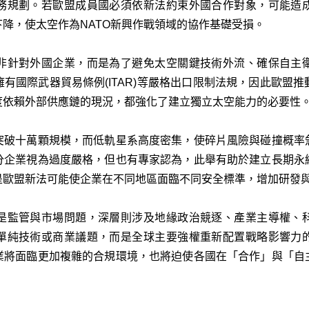
務規劃。若歐盟成員國必須依新法約束外國合作對象，可能造
降，使太空作為NATO新興作戰領域的協作基礎受損。
非針對外國企業，而是為了避免太空關鍵技術外流、確保自主
有國際武器貿易條例(ITAR)等嚴格出口限制法規，因此歐盟
度依賴外部供應鏈的現況，都強化了建立獨立太空能力的必要性
突破十萬顆規模，而低軌星系高度密集，使碎片風險與碰撞概率
分企業視為過度嚴格，但也有專家認為，此舉有助於建立長期永
是歐盟新法可能使企業在不同地區面臨不同安全標準，增加研發
是監管與市場問題，深層則涉及地緣政治競逐、產業主導權、
單純技術或商業議題，而是全球主要強權重新配置戰略影響力
業將面臨更加複雜的合規環境，也將迫使各國在「合作」與「自