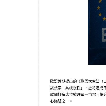
歐盟近期提出的《歐盟太空法（EU
該法案「具歧視性」，恐將造成不
試圖打造太空監理單一市場、提
心議題之一。