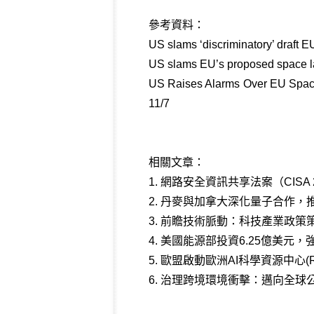
參考資料：
US slams ‘discriminatory’ draft 
US slams EU’s proposed space law
US Raises Alarms Over EU Space 
11/7
相關文章：
1.
網路安全資訊共享法案（CISA
2.
丹麥與加拿大深化量子合作，
3.
前瞻技術脈動：科技產業政策策略
4.
美國能源部投資6.25億美元
5.
歐盟啟動歐洲AI科學資源中心(R
6.
治理跨境環境衝擊：邁向全球