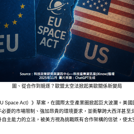
圖、從合作到競逐？歐盟太空法掀起美歐關係新變局
 Space Act）》草案，在國際太空產業圈掀起巨大波瀾。
必要的市場限制、強加昂貴的環境要求，並衝擊跨大西洋甚至北約
升自主能力的立法，被美方視為挑戰既有合作架構的信號，使太