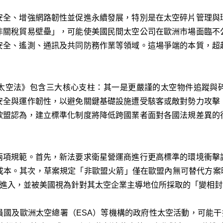
安全、增強網路韌性並促進永續發展，特別是在太空碎片管理與
非關稅貿易壁壘」，可能使美國民間太空公司在歐洲市場面臨不
安全、遙測、通訊及共同防務作業等領域。這場爭端的本質，超
太空法》包含三大核心支柱：其一是更嚴謹的太空物件追蹤與
安全與運作韌性，以避免關鍵基礎設施遭受駭客或敵對勢力攻擊
歐盟認為，建立標準化制度將降低跨國業者面對各國法規差異的
兩項規範。首先，新法要求衛星營運商進行更高標準的環境衝擊
本。其次，草案規定「非歐盟火箭」僅在歐盟內無可替代方案時
場進入，並被美國視為針對其太空企業主導地位所採取的「變相封
國及歐洲太空總署（ESA）等機構的政府性太空活動，可能干