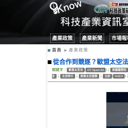
產業政策
產業新聞
市場報
首頁
產業政策
從合作到競逐？歐盟太空
關鍵字：
(
)；
歐盟太空法
EU Space Act
美國國務院
；
；
；
(
)
全
太空碎片
商業太空服務
北約
NATO