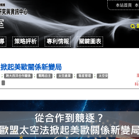
本站首頁
本
導
策略評析
專利情報
關鍵圖表
法掀起美歐關係新變局
；
；
；
；
；
跨大西洋合作關係
戰略自主
太空產業
衛星管理
太空安
；
科