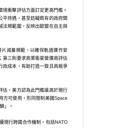
環境衝擊評估方面訂定更高門檻。
公平待遇，甚至妨礙既有的政府間
越法規範圍，反映出歐盟在自主與
碎片減量規範，以確保軌道運作安
；第三則要求商業衛星營運商評估
行政成本，有助打造一致且具競爭
評估，美方認為此門檻遠高於現行
方可使用，形同限制美國Space
鎖」。
擾現行跨國合作機制，包括NATO