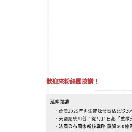
歡迎來粉絲團按讚！
-------------------------
延伸閱讀
‧台灣2025年再生能源發電佔比從20
‧美國總統川普：從5月1日起「重啟
‧法國公布國家新核戰略 融資600