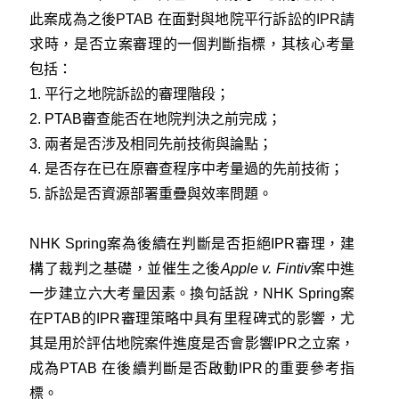
此案成為之後PTAB 在面對與地院平行訴訟的IPR請
求時，是否立案審理的一個判斷指標，其核心考量
包括：
1. 平行之地院訴訟的審理階段；
2. PTAB審查能否在地院判決之前完成；
3. 兩者是否涉及相同先前技術與論點；
4. 是否存在已在原審查程序中考量過的先前技術；
5. 訴訟是否資源部署重疊與效率問題。
NHK Spring案為後續在判斷是否拒絕IPR審理，建
構了裁判之基礎，並催生之後
Apple v. Fintiv
案中進
一步建立六大考量因素。換句話說，NHK Spring案
在PTAB的IPR審理策略中具有里程碑式的影響，尤
其是用於評估地院案件進度是否會影響IPR之立案，
成為PTAB 在後續判斷是否啟動IPR的重要參考指
標。