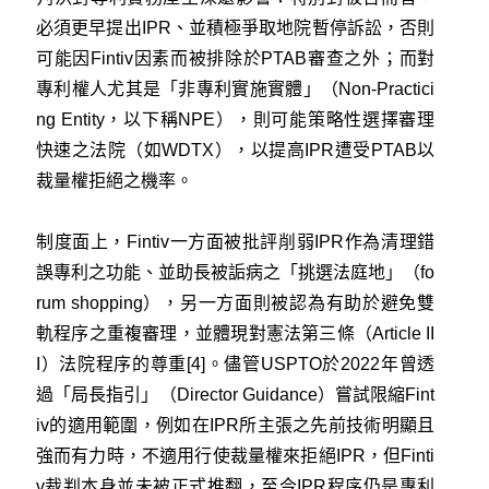
必須更早提出IPR、並積極爭取地院暫停訴訟，否則
可能因Fintiv因素而被排除於PTAB審查之外；而對
專利權人尤其是「非專利實施實體」（Non-Practici
ng Entity，以下稱NPE），則可能策略性選擇審理
快速之法院（如WDTX），以提高IPR遭受PTAB以
裁量權拒絕之機率。
制度面上，Fintiv一方面被批評削弱IPR作為清理錯
誤專利之功能、並助長被詬病之「挑選法庭地」（fo
rum shopping），另一方面則被認為有助於避免雙
軌程序之重複審理，並體現對憲法第三條（Article II
I）法院程序的尊重
[4]
。儘管USPTO於2022年曾透
過「局長指引」（Director Guidance）嘗試限縮Fint
iv的適用範圍，例如在IPR所主張之先前技術明顯且
強而有力時，不適用行使裁量權來拒絕IPR，但Finti
v裁判本身並未被正式推翻，至今IPR程序仍是專利