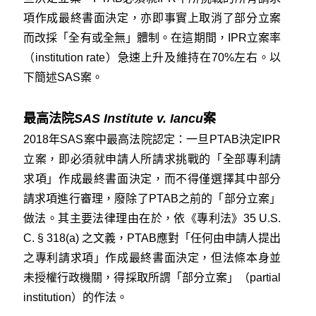
項作成最終書面決定，亦即事實上取消了部分立案
而改採「全有或全無」體制。在這期間，IPR立案率
（institution rate）急速上升及維持在70%左右。以
下簡述SAS案。
最高法院
SAS Institute v. Iancu
案
2018年SAS案中最高法院認定：一旦PTAB決定IPR
立案，即必須就申請人所請求挑戰的「全部專利請
求項」作成最終書面決定，而不得僅選擇其中部分
請求項進行審理，廢除了PTAB之前的「部分立案」
做法。其主要法律理由在於，依《專利法》35 U.S.
C. § 318(a) 之文義，PTAB應對「任何由申請人提出
之專利請求項」作成最終書面決定，但法條本身並
未授權行政機關，得採取所謂「部分立案」（partial
institution）的作法。