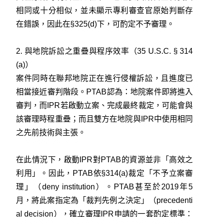
相同或十分相似，並未顯示專利審查官原始判斷存
在錯誤，因此在§325(d)下，可酌定不予審理。
2. 與地院訴訟之重疊與程序效率（35 U.S.C. § 314
(a)）
案件同時在聯邦地院正在進行侵權訴訟，且進度已
相當接近審判階段。PTAB認為：地院案件即將進入
審判，而IPR若啟動立案、完成最終裁定，可能會與
該審理時程重疊；而且雙方在地院與IPR中使用相同
之先前技術與主張。
在此情況下，啟動IPR對PTAB的資源並非「高效之
利用」。因此，PTAB依§314(a)裁定「不予立案審
理」（deny institution）。PTAB甚至於2019年5
月，將此案指定為「裁判先例之決定」（precedenti
al decision），確立審理IPR申請的一套酌定標準：