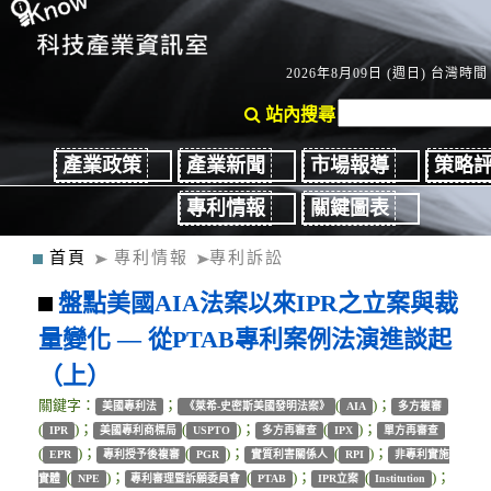
2026年8月09日 (週日) 台灣時間：
站內搜尋
產業政策
產業新聞
市場報導
策略
專利情報
關鍵圖表
首頁
專利情報
專利訴訟
盤點美國AIA法案以來IPR之立案與裁
量變化 — 從PTAB專利案例法演進談起
（上）
關鍵字：
；
(
)；
美國專利法
《萊希-史密斯美國發明法案》
AIA
多方複審
(
)；
(
)；
(
)；
IPR
美國專利商標局
USPTO
多方再審查
IPX
單方再審查
(
)；
(
)；
(
)；
EPR
專利授予後複審
PGR
實質利害關係人
RPI
非專利實施
(
)；
(
)；
(
)；
實體
NPE
專利審理暨訴願委員會
PTAB
IPR立案
Institution