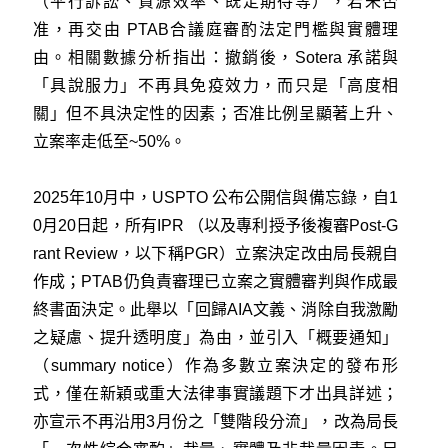
（平行訴訟、資源效率、既定期待等），若未否
准，再交由 PTAB合議庭審酌法定門檻與實體理
由。相關數據分析指出：撤銷後，Sotera 承諾與
「具說服力」不再具免疫效力，而只是「高度相
關」但不具決定性的因素；否准比例呈顯著上升、
立案率走低至~50%。
2025年10月中，USPTO 公布公開信與備忘錄，自1
0月20日起，所有IPR （以及專利授予後複審Post-G
rant Review，以下稱PGR）立案決定改由局長親自
作成；PTAB仍負責審理已立案之實體審判與作成最
終書面決定。此舉以「回歸AIA文義、消除自我激勵
之疑慮、提升透明度」為由，並引入「概要通知」
（summary notice）作為多數立案決定的發布形
式，僅在新穎或重大法律事實議題下才出具詳述；
亦宣示不再沿用3月份之「雙階段分流」，改為局長