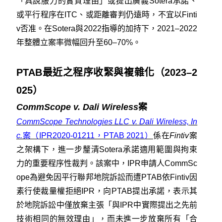
「具說服力的實質理由」或提出廣義Sotera承諾、
或平行程序在ITC、或距離審判仍遠時，不宜以Finti
v否准。在Sotera與2022指導的加持下，2021–2022
年整體立案率微幅回升至60–70%。
PTAB最近之程序收緊與複雜化（2023–2
025）
CommScope v. Dali Wireless
案
CommScope Technologies LLC v. Dali Wireless, In
c.
案（IPR2020-01211，PTAB 2021）
係在
Fintiv
案
之架構下，進一步釐清Sotera承諾適用範圍與拘束
力的重要程序性裁判。該案中，IPR申請人CommSc
ope為避免因平行聯邦地院訴訟而遭PTAB依Fintiv因
素行使裁量權拒絕IPR，向PTAB提出承諾，表示其
於地院訴訟中僅放棄主張「與IPR中實際提出之先前
技術相同的無效理由」，而未進一步放棄所有「合