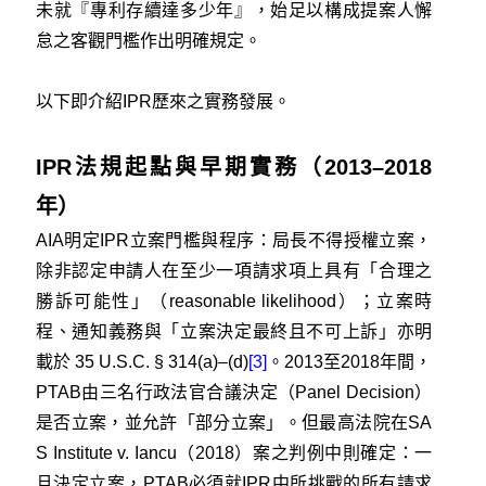
未就『專利存續達多少年』，始足以構成提案人懈
怠之客觀門檻作出明確規定。
以下即介紹IPR歷來之實務發展。
IPR法規起點與早期實務（2013–2018
年）
AIA明定IPR立案門檻與程序：局長不得授權立案，
除非認定申請人在至少一項請求項上具有「合理之
勝訴可能性」（reasonable likelihood）；立案時
程、通知義務與「立案決定最終且不可上訴」亦明
載於 35 U.S.C. § 314(a)–(d)
[3]
。2013至2018年間，
PTAB由三名行政法官合議決定（Panel Decision）
是否立案，並允許「部分立案」。但最高法院在SA
S Institute v. Iancu（2018）案之判例中則確定：一
旦決定立案，PTAB必須就IPR中所挑戰的所有請求