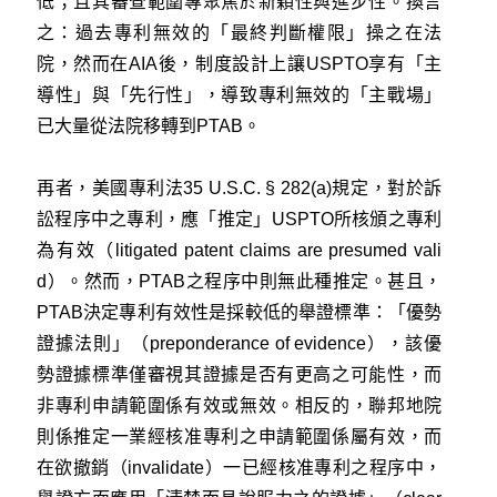
低；且其審查範圍專聚焦於新穎性與進步性。換言
之：過去專利無效的「最終判斷權限」操之在法
院，然而在AIA後，制度設計上讓USPTO享有「主
導性」與「先行性」，導致專利無效的「主戰場」
已大量從法院移轉到PTAB。
再者，美國專利法35 U.S.C. § 282(a)規定，對於訴
訟程序中之專利，應「推定」USPTO所核頒之專利
為有效（litigated patent claims are presumed vali
d）。然而，PTAB之程序中則無此種推定。甚且，
PTAB決定專利有效性是採較低的舉證標準：「優勢
證據法則」（preponderance of evidence），該優
勢證據標準僅審視其證據是否有更高之可能性，而
非專利申請範圍係有效或無效。相反的，聯邦地院
則係推定一業經核准專利之申請範圍係屬有效，而
在欲撤銷（invalidate）一已經核准專利之程序中，