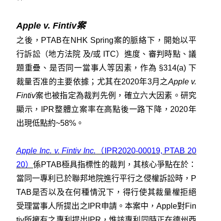
Apple v. Fintiv案
之後，PTAB在NHK Spring案的脈絡下，開始以平
行訴訟（地方法院 及/或 ITC）進度、審判時點、議
題重疊、是否同一當事人等因素，作為 §314(a) 下
裁量否准的主要依據；尤其在2020年3月之
Apple v.
Fintiv
案也被指定為裁判先例，確立六大因素。研究
顯示，IPR整體立案率在高點後一路下降，2020年
出現低點約~58%。
Apple Inc. v. Fintiv Inc.
（IPR2020-00019, PTAB 20
20）
係PTAB極具指標性的裁判，其核心爭點在於：
當同一專利已於聯邦地院進行平行之侵權訴訟時，P
TAB是否以及在何種情況下，得行使其裁量權拒絕
受理當事人所提出之IPR申請。本案中，Apple對Fin
tiv所擁有之專利提出IPR，惟該專利同時正在德州西