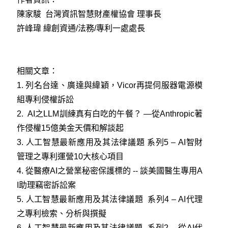
陳家駿 台灣資訊智慧財產權協會 理事長
許峰瑋 緯創資通/法務/專利一處處長
相關文章：
1.
列名台達、廣達與緯穎，Vicor再提伺服器電源模
組專利侵權訴訟
2.
AI之LLM訓練真有白吃的午餐？ —從Anthropic著
作侵權15億美金天價和解談起
3.
人工智慧最新應用及其法律議題 系列5 – AI智財
管理之專利運營10大核心項目
4.
從醫療AI之營業秘密保護標的 -- 談美國醫生專用A
I助理竊密訴訟案
5.
人工智慧最新應用及其法律議題 系列4 – AI代理
之專利檢索、分析與撰擬
6.
人工智慧最新應用及其法律議題 系列2 -- 從AI代