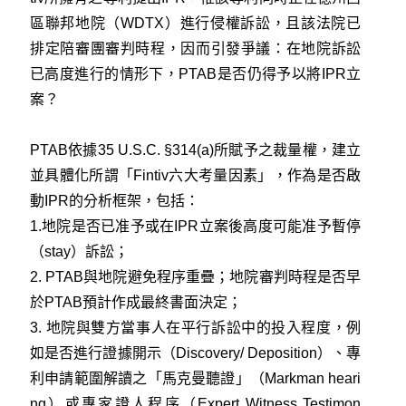
區聯邦地院（WDTX）進行侵權訴訟，且該法院已
排定陪審團審判時程，因而引發爭議：在地院訴訟
已高度進行的情形下，PTAB是否仍得予以將IPR立
案？
PTAB依據35 U.S.C. §314(a)所賦予之裁量權，建立
並具體化所謂「Fintiv六大考量因素」，作為是否啟
動IPR的分析框架，包括：
1.地院是否已准予或在IPR立案後高度可能准予暫停
（stay）訴訟；
2. PTAB與地院避免程序重疊；地院審判時程是否早
於PTAB預計作成最終書面決定；
3. 地院與雙方當事人在平行訴訟中的投入程度，例
如是否進行證據開示（Discovery/ Deposition）、專
利申請範圍解讀之「馬克曼聽證」（Markman heari
ng）或專家證人程序（Expert Witness Testimon