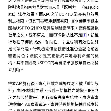
之反訴，是由法官或陪審團作成最終決定；因而法
院判決具拘束力且對當事人具「既判力」（res judic
ata）法律效果。而AIA 之前USPTO 雖亦有無效專
利之權限，但其再審程序範圍有限，IPX使用率低主
因為USPTO 對 IPX沒有強制結案時限，案件經常拖
數年之久，緩不濟急；而EPR對抗性不足
[1]
，該種
行政程序僅被視為「輔助性」；且專利有效性最終
是司法問題，行政機關僅屬技術性准否登記之前置
審查角色；法院才是真正最終決定專利命運的機
構，其不會因為USPTO的再審結果就放棄自己之獨
立判斷。
惟於AIA施行後，專利無效之戰場攻防，被「重新設
計」由IPR機制主導，形成一結構性之轉變。IPR制
度之核心特徵是：具有兩造高度對抗性、由專責審
理機構PTAB負責裁決、審理時程相對快速且成本較