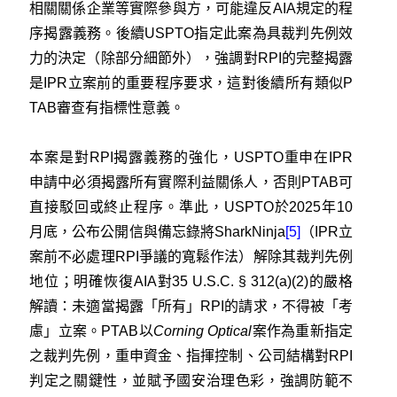
相關關係企業等實際參與方，可能違反AIA規定的程
序揭露義務。後續USPTO指定此案為具裁判先例效
力的決定（除部分細節外），強調對RPI的完整揭露
是IPR立案前的重要程序要求，這對後續所有類似P
TAB審查有指標性意義。
本案是對RPI揭露義務的強化，USPTO重申在IPR
申請中必須揭露所有實際利益關係人，否則PTAB可
直接駁回或終止程序。準此，USPTO於2025年10
月底，公布公開信與備忘錄將SharkNinja
[5]
（IPR立
案前不必處理RPI爭議的寬鬆作法）解除其裁判先例
地位；明確恢復AIA對35 U.S.C. § 312(a)(2)的嚴格
解讀：未適當揭露「所有」RPI的請求，不得被「考
慮」立案。PTAB以
Corning Optical
案作為重新指定
之裁判先例，重申資金、指揮控制、公司結構對RPI
判定之關鍵性，並賦予國安治理色彩，強調防範不