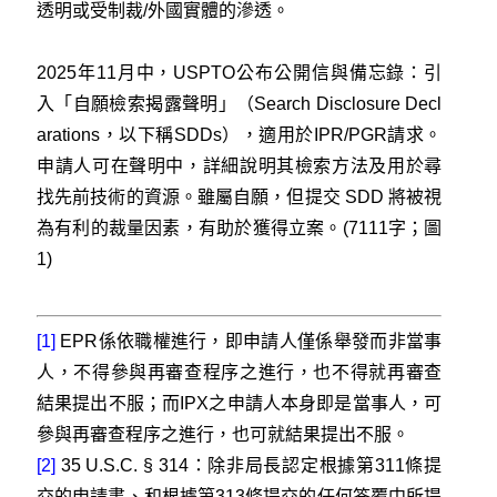
透明或受制裁/外國實體的滲透。
2025年11月中，USPTO公布公開信與備忘錄：引
入「自願檢索揭露聲明」（Search Disclosure Decl
arations，以下稱SDDs），適用於IPR/PGR請求。
申請人可在聲明中，詳細說明其檢索方法及用於尋
找先前技術的資源。雖屬自願，但提交 SDD 將被視
為有利的裁量因素，有助於獲得立案。(7111字；圖
1)
[1]
EPR係依職權進行，即申請人僅係舉發而非當事
人，不得參與再審查程序之進行，也不得就再審查
結果提出不服；而IPX之申請人本身即是當事人，可
參與再審查程序之進行，也可就結果提出不服。
[2]
35 U.S.C. § 314：除非局長認定根據第311條提
交的申請書、和根據第313條提交的任何答覆中所提