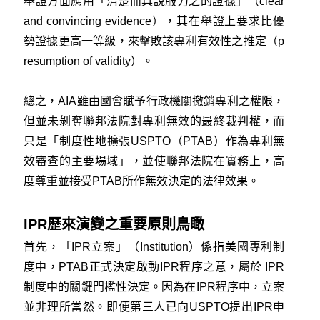
舉證方面應用「清楚而具說服力之的證據」（clear
and convincing evidence），其在舉證上要求比優
勢證據更高一等級，來擊敗該專利有效性之推定（p
resumption of validity）。
總之，AIA雖由國會賦予行政機關撤銷專利之權限，
但並未剝奪聯邦法院對專利無效的最終裁判權，而
只是「制度性地擴張USPTO（PTAB）作為專利無
效審查的主要場域」，並使聯邦法院在實務上，高
度尊重並接受PTAB所作無效決定的法律效果。
IPR歷來演變之重要原則鳥瞰
首先，「IPR立案」（Institution）係指美國專利制
度中，PTAB正式決定啟動IPR程序之意，屬於 IPR
制度中的關鍵門檻性決定。因為在IPR程序中，立案
並非理所當然。即便第三人已向USPTO提出IPR申