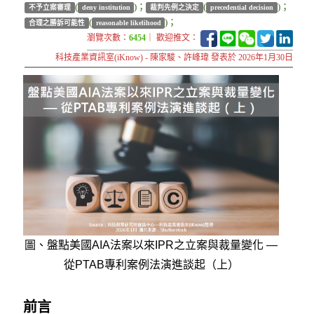
(
)；
(
)；
不予立案審理
deny institution
裁判先例之決定
precedential decision
(
)；
合理之勝訴可能性
reasonable likelihood
瀏覽次數：
6454
｜ 歡迎推文：
科技產業資訊室(iKnow) - 陳家駿、許峰瑋 發表於 2026年1月30日
圖、盤點美國AIA法案以來IPR之立案與裁量變化 —
從PTAB專利案例法演進談起（上）
前言