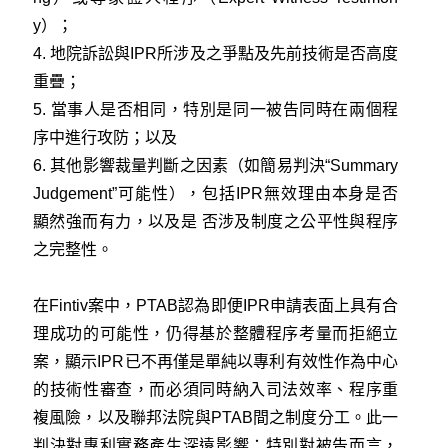
y）；
4. 地院訴訟與IPR所涉及之爭點及先前技術是否高度
重疊；
5. 當事人是否相同，特別是同一被告同時在兩個程
序中進行攻防；以及
6. 其他影響裁量判斷之因素（如簡易判決“Summary
Judgement”可能性），包括IPR無效理由本身是否
顯然強而有力，以及是 否涉及制度之公平性與程序
之完整性。
在Fintiv案中，PTAB認為即便IPR申請表面上具有合
理成功的可能性，仍得基於整體程序考量而拒絕立
案，顯示IPR已不再僅是單純以專利有效性作為中心
的技術性審查，而必須同時納入司法效率、程序重
複風險，以及聯邦法院與PTAB間之制度分工。此一
判決對專利實務產生深遠影響：特別對被告而言，