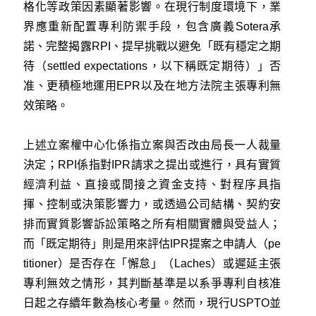
格化等政策因素顯著影響。在現行制度環境下，業
界應重新配置專利防禦手段，包含廣義Sotera承
諾、完整揭露RPI、提早挑戰以避免「既有穩定之期
待（settled expectations，以下稱既定期待）」否
准、更積極地運用EPR以及在地方法院主張專利無
效策略。
上述立案權中心化係指立案與否改由局長一人裁量
決定；RPI係指對IPR請求之提出或進行，具有實質
經濟利益、直接或間接之資金支持、對程序具指
揮、控制或決策影響力，或透過公司結構、契約安
排而實質影響訴訟策略之所有相關實體與受益人；
而「既定期待」則是用來評估IPR提案之申請人（pe
titioner）是否存在「懈怠」（Laches）或遲延主張
專利無效之情形，其判斷基準是以系爭專利自核准
日起之存續年數為核心考量。然而，現行USPTO並