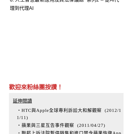
理到代理AI
歡迎來粉絲團按讚！
延伸閱讀
‧HTC與Apple全球專利訴訟大和解觀察
(
2012/1
1/11
)
‧蘋果與三星互告事件觀察
(
2011/04/27
)
‧聯邦上訴法院暫停銷售和進口禁令蘋果恢復App