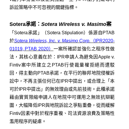
訴訟策略中不可忽視的關鍵指標。
Sotera承諾：
Sotera Wireless v. Masimo
案
「Sotera承諾」（Sotera Stipulation）係源自PTAB
於
Sotera Wireless, Inc. v. Masimo Corp.
（IPR2020-
01019, PTAB 2020）
一案所確認並強化之程序性做
法，其核心意義在於：IPR申請人為避免因Apple v.
Fintiv案中所建立之PTAB行使裁量權拒絕而遭駁
回，得主動向PTAB承諾，在平行的聯邦地院侵權訴
訟中，不再主張任何已在IPR中提出，或合理上「本
可於IPR中提出」的無效理由或先前技術。此種承諾
藉由實質限縮申請人在地院中可運用之無效抗辯範
圍，大幅降低IPR與地院訴訟之爭點重疊，從而緩解
Fintiv因素中對於程序重複、司法資源浪費及策略性
濫用程序的疑慮。