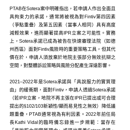
PTAB在Sotera案中明確指出，若申請人作出全面且
具拘束力的承諾，通常將被視為對Fintiv第四因素
（爭點重疊）及第五因素（當事人相同）具有高度
減輕效果，進而顯著提高IPR立案之可能性。實務
上，Sotera承諾已成為被告在快速審理法院（如德
州西區）面對Fintiv風險時的重要策略工具，但其代
價在於，申請人須放棄於地院主張部分無效抗辯之
空間，對整體訴訟策略與風險分配產生深遠影響。
2021–2022年是Sotera承諾與「具說服力的實質理
由」的緩衝期，面對Fintiv，申請人透過Sotera承諾
（若IPR立案，地院不再主張在IPR已提出或可合理
提出的§102/103新穎性/顯而易見性之無效）降低議
題重疊，PTAB通常視為有利因素。2022年前任局
長Kathi Vidal的臨時備忘錄進一步規範：當存在