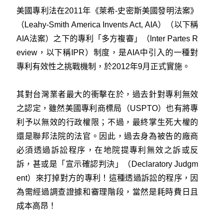
美國專利法在2011年《萊希-史密斯美國發明法案》
（Leahy-Smith America Invents Act, AIA）（以下稱
AIA法案）之下的專利「多方複審」（Inter Partes R
eview，以下稱IPR）制度，是AIA中引入的一種對
專利有效性之挑戰機制，於2012年9月正式實施。
其對台灣業者最大的衝擊在於，過去針對專利無效
之認定，雖然美國專利商標局（USPTO）也有將專
利予以無效的行政權限；不過，最終掌生死大權的
還是聯邦法院的法官。因此，過去身為被告的廠商
必須透過訴訟程序，在地院提專利無效之訴或反
訴，甚或是「宣示確認判決」（Declaratory Judgm
ent）來打掉對方的專利！這種透過訴訟的程序，因
為需經過調查證據和審理階段，當然是耗時費日且
成本高昂！