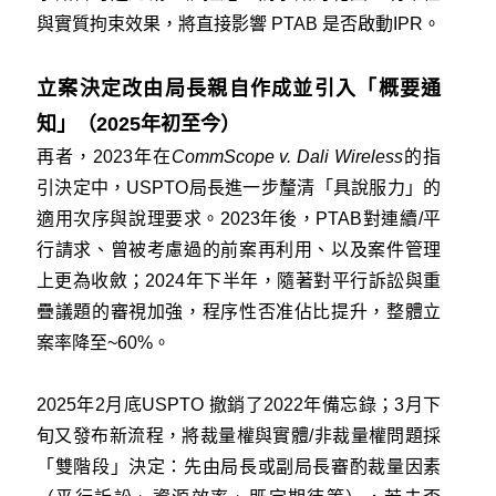
與實質拘束效果，將直接影響 PTAB 是否啟動IPR。
立案決定改由局長親自作成並引入「概要通
知」（2025年初至今）
再者，2023年在
CommScope v. Dali Wireless
的指
引決定中，USPTO局長進一步釐清「具說服力」的
適用次序與說理要求。2023年後，PTAB對連續/平
行請求、曾被考慮過的前案再利用、以及案件管理
上更為收斂；2024年下半年，隨著對平行訴訟與重
疊議題的審視加強，程序性否准佔比提升，整體立
案率降至~60%。
2025年2月底USPTO 撤銷了2022年備忘錄；3月下
旬又發布新流程，將裁量權與實體/非裁量權問題採
「雙階段」決定：先由局長或副局長審酌裁量因素