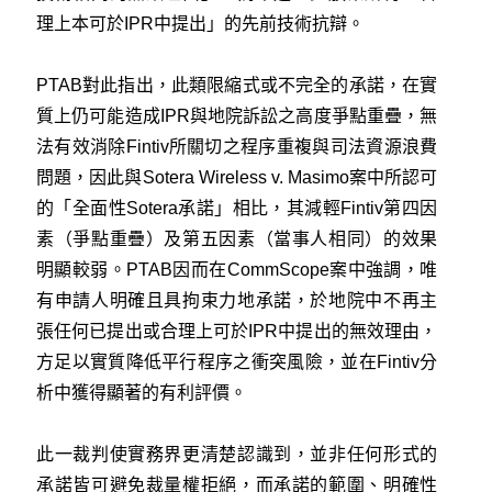
理上本可於IPR中提出」的先前技術抗辯。
PTAB對此指出，此類限縮式或不完全的承諾，在實
質上仍可能造成IPR與地院訴訟之高度爭點重疊，無
法有效消除Fintiv所關切之程序重複與司法資源浪費
問題，因此與Sotera Wireless v. Masimo案中所認可
的「全面性Sotera承諾」相比，其減輕Fintiv第四因
素（爭點重疊）及第五因素（當事人相同）的效果
明顯較弱。PTAB因而在CommScope案中強調，唯
有申請人明確且具拘束力地承諾，於地院中不再主
張任何已提出或合理上可於IPR中提出的無效理由，
方足以實質降低平行程序之衝突風險，並在Fintiv分
析中獲得顯著的有利評價。
此一裁判使實務界更清楚認識到，並非任何形式的
承諾皆可避免裁量權拒絕，而承諾的範圍、明確性