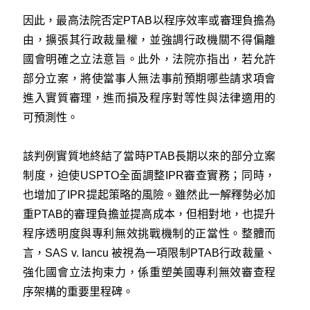
因此，最高法院否定PTAB以程序效率或審理負擔為
由，擴張其行政裁量權，並強調行政機關不得偏離
國會明確之立法意旨。此外，法院亦指出，若允許
部分立案，將使當事人無法事前預期哪些請求項會
進入實質審理，進而損及程序對等性與法律適用的
可預測性。
該判例實質地終結了當時PTAB長期以來的部分立案
制度，迫使USPTO全面調整IPR審查實務；同時，
也增加了IPR提起策略的風險。雖然此一解釋勢必加
重PTAB的審理負擔並提高成本，但相對地，也提升
程序透明度與專利無效挑戰機制的正當性。整體而
言，SAS v. Iancu 被視為一項限制PTAB行政裁量、
強化國會立法拘束力，係重塑美國專利無效審查程
序架構的重要里程碑。