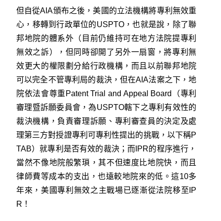
但自從AIA頒布之後，美國的立法機構將專利無效重
心，移轉到行政單位的USPTO，也就是說，除了聯
邦地院的體系外（目前仍維持可在地方法院提專利
無效之訴），但同時卻開了另外一扇窗，將專利無
效更大的權限劃分給行政機構，而且以前聯邦地院
可以完全不管專利局的裁決，但在AIA法案之下，地
院依法會尊重Patent Trial and Appeal Board（專利
審理暨訴願委員會，為USPTO轄下之專利有效性的
裁決機構，負責審理訴願、專利審查員的決定及處
理第三方對授證專利可專利性提出的挑戰，以下稱P
TAB）就專利是否有效的裁決；而IPR的程序進行，
當然不像地院般繁瑣，其不但速度比地院快，而且
律師費等成本的支出，也遠較地院來的低。這10多
年來，美國專利無效之主戰場已逐漸從法院移至IP
R！