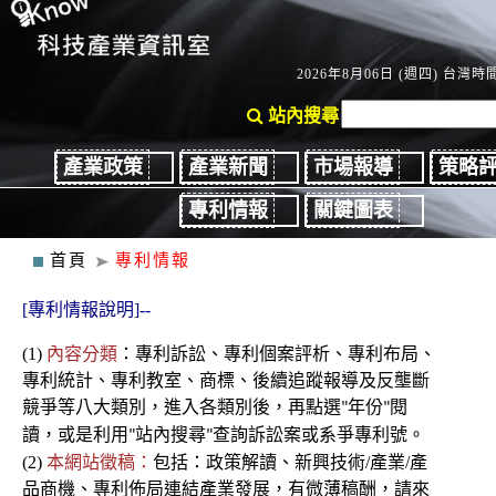
2026年8月06日 (週四) 台灣時間：
站內搜尋
產業政策
產業新聞
市場報導
策略
專利情報
關鍵圖表
首頁
專利情報
[專利情報說明]--
(1)
內容分類
：
專利
訴訟、
專利個案評析、專利布局、
專利統計、專利教室
、商標、後續
追蹤報導及反壟斷
競爭
等八大類別，進入各類別後
，再點選
年份
閱
"
"
讀，或是利用
站內搜尋
查詢訴訟案或系爭專利號。
"
"
(2)
本網站徵稿：
包括：政策解讀、新興技術/產業/產
品商機、專利佈局連結產業發展，有微薄稿酬，請來