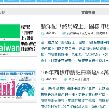
日期
文章標題
麟洋配「終局線上」圖樣 申
2021/8/5
商標申請
；
流行用語
；
終局線上
圖、麟洋配「終局線上」圖樣 申請商標註冊
奧運拿下羽球男雙金牌，經濟部智慧局證實已
樣，申請商標註冊，名稱為「TAIWAN」，
衣上，目前正在審查中。審查結果最快12月出爐
109年商標申請註冊案達9.
2021/3/17
商標申請
；
臺灣
圖、109年商標申請註冊案達9.4萬件，迭創
標權是無形資產的一種，更是企業行銷宣傳、
商標權漸受重視，申請件數逐年遞增，依據經
商標註冊案件109年突破9萬大關，達9.4萬件，