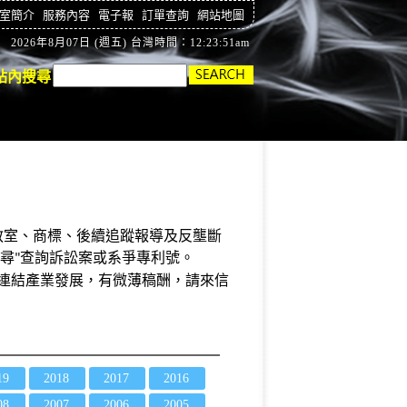
室簡介
服務內容
電子報
訂單查詢
網站地圖
2026年8月07日 (週五) 台灣時間：12:23:51am
站內搜尋
教室
、商標、後續
追蹤報導及反壟斷
尋
查詢訴訟案或系爭專利號。
"
局連結產業發展，有微薄稿酬，請來信
19
2018
2017
2016
08
2007
2006
2005