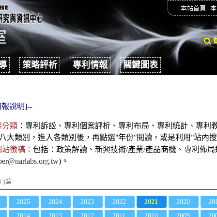
本站首頁
本
導
策略評析
專利情報
關鍵圖表
報說明]--
容分類
：
專利
訴訟、
專利個案評析、專利布局、專利統計、專利
八大類別，進入各類別後
，再點選
年份
閱讀，或是利用
站內搜
"
"
"
網站徵稿：
包括：政策解讀、新興技術/產業/產品商機、專利佈
er@narlabs.org.tw
)。
3 )篇
2025
2024
2023
2022
2021
2020
20
2014
2013
2012
2011
2010
2009
20