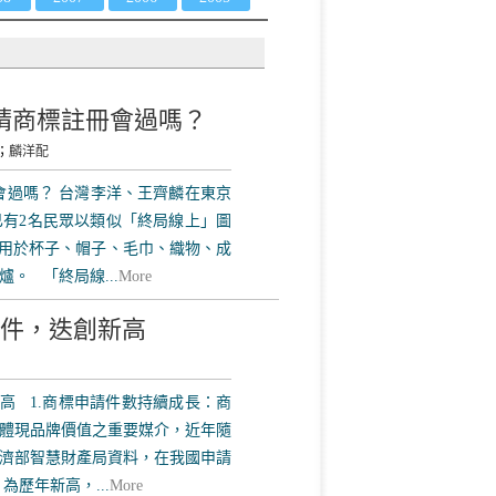
請商標註冊會過嗎？
；
麟洋配
會過嗎？ 台灣李洋、王齊麟在東京
有2名民眾以類似「終局線上」圖
將用於杯子、帽子、毛巾、織物、成
。 「終局線...
More
4萬件，迭創新高
新高 1.商標申請件數持續成長：商
體現品牌價值之重要媒介，近年隨
濟部智慧財產局資料，在我國申請
為歷年新高，...
More