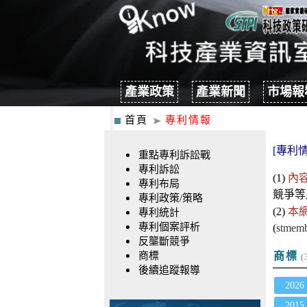
產業政策
產業新聞
市場報
首頁
專利情報
[專利情
重點專利訴訟戰
專利訴訟
(1)
內
專利布局
競爭
等
專利政策/策略
(2)
本
專利統計
專利個案評析
(
stmemb
反壟斷競爭
商標
商標
(
後續追蹤報導
2026
2015