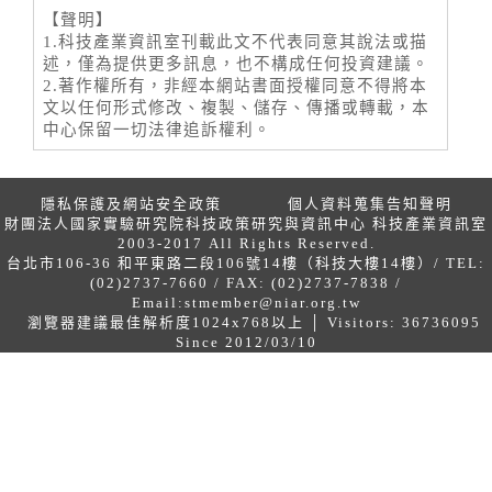
【聲明】
1.科技產業資訊室刊載此文不代表同意其說法或描
述，僅為提供更多訊息，也不構成任何投資建議。
2.著作權所有，非經本網站書面授權同意不得將本
文以任何形式修改、複製、儲存、傳播或轉載，本
中心保留一切法律追訴權利。
隱私保護及網站安全政策
個人資料蒐集告知聲明
財團法人國家實驗研究院科技政策研究與資訊中心 科技產業資訊室
2003-2017 All Rights Reserved.
台北市106-36 和平東路二段106號14樓（科技大樓14樓）/ TEL:
(02)2737-7660 / FAX: (02)2737-7838 /
Email:
stmember@niar.org.tw
瀏覽器建議最佳解析度1024x768以上 │ Visitors: 36736095
Since 2012/03/10