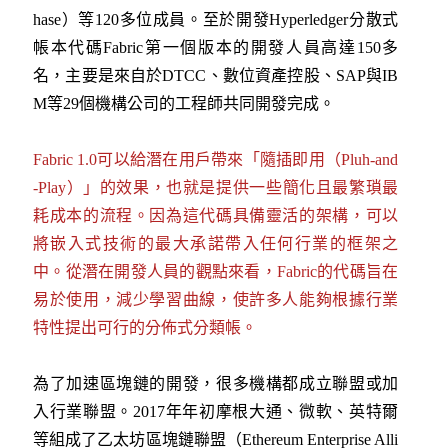
hase）等120多位成員。至於開發Hyperledger分散式
帳本代碼Fabric第一個版本的開發人員高達150多
名，主要是來自於DTCC、數位資產控股、SAP與IB
M等29個機構公司的工程師共同開發完成。
Fabric 1.0可以給潛在用戶帶來「隨插即用（Pluh-and
-Play）」的效果，也就是提供一些簡化且最繁瑣最
耗成本的流程。因為這代碼具備靈活的架構，可以
將嵌入式技術的最大承諾帶入任何行業的框架之
中。從潛在開發人員的觀點來看，Fabric的代碼旨在
易於使用，減少學習曲線，使許多人能夠根據行業
特性提出可行的分佈式分類帳。
為了加速區塊鏈的開發，很多機構都成立聯盟或加
入行業聯盟。2017年年初摩根大通、微軟、英特爾
等組成了乙太坊區塊鏈聯盟（Ethereum Enterprise Alli