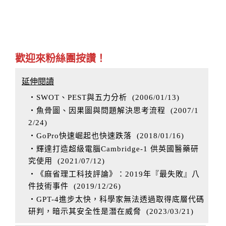
歡迎來粉絲團按讚！
延伸閱讀
‧SWOT、PEST與五力分析
(
2006/01/13
)
‧魚骨圖、因果圖與問題解決思考流程
(
2007/1
2/24
)
‧GoPro快速崛起也快速跌落
(
2018/01/16
)
‧輝達打造超級電腦Cambridge-1 供英國醫藥研
究使用
(
2021/07/12
)
‧《麻省理工科技評論》：2019年『最失敗』八
件技術事件
(
2019/12/26
)
‧GPT-4進步太快，科學家無法透過取得底層代碼
研判，暗示其安全性是潛在威脅
(
2023/03/21
)