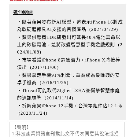
延伸閱讀
‧隨著蘋果發布新AI模型，這表示iPhone 16將成
為軟硬體都具AI支援的首個產品
(
2024/04/29
)
‧蘋果供應商TDK研發出可延長40%電池壽命以
上的矽碳電池，這將改變智慧型手機遊戲規則
(
2
024/01/08
)
‧市場看錯iPhone 8銷售潛力，iPhone X將接棒
演出
(
2017/11/06
)
‧蘋果拿走手機91%利潤；華為成為最賺錢的安
卓手機商
(
2016/11/25
)
‧Thread可能取代Zigbee -ZHA並衝擊智慧家庭
的通訊標準
(
2014/11/14
)
‧拆解蘋果iPhone 12手機，台灣零組件佔12.1％
(
2020/11/24
)
【聲明】
1.科技產業資訊室刊載此文不代表同意其說法或描