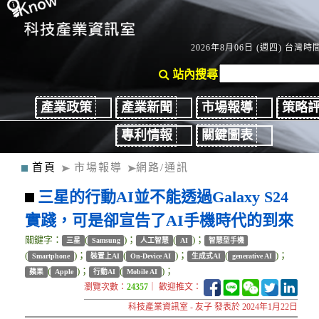
2026年8月06日 (週四) 台灣時間：
站內搜尋
產業政策
產業新聞
市場報導
策略
專利情報
關鍵圖表
首頁
市場報導
網路/通訊
三星的行動AI並不能透過Galaxy S24
實踐，可是卻宣告了AI手機時代的到來
關鍵字：
(
)；
(
)；
三星
Samsung
人工智慧
AI
智慧型手機
(
)；
(
)；
(
)；
Smartphone
裝置上AI
On-Device AI
生成式AI
generative AI
(
)；
(
)；
蘋果
Apple
行動AI
Mobile AI
瀏覽次數：
24357
｜ 歡迎推文：
科技產業資訊室 - 友子 發表於 2024年1月22日