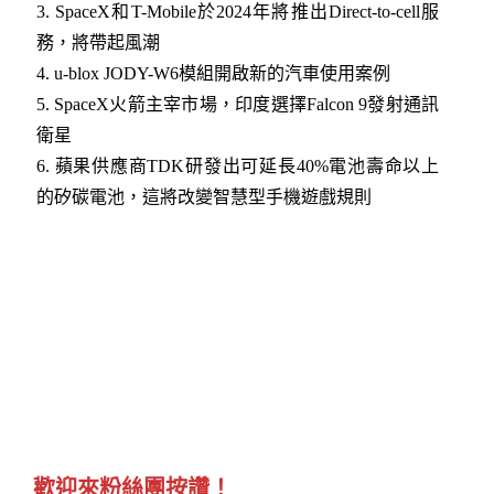
3
. SpaceX和T-Mobile於2024年將推出Direct-to-cell服
務，將帶起風潮
4
. u-blox JODY-W6模組開啟新的汽車使用案例
5
. SpaceX火箭主宰市場，印度選擇Falcon 9發射通訊
衛星
6
. 蘋果供應商TDK研發出可延長40%電池壽命以上
的矽碳電池，這將改變智慧型手機遊戲規則
歡迎來粉絲團按讚！