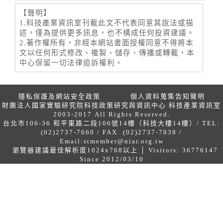
【聲明】
1.科技產業資訊室刊載此文不代表同意其說法或描
述，僅為提供更多訊息，也不構成任何投資建議。
2.著作權所有，非經本網站書面授權同意不得將本
文以任何形式修改、複製、儲存、傳播或轉載，本
中心保留一切法律追訴權利。
隱私保護及網站安全政策
個人資料蒐集告知聲明
財團法人國家實驗研究院科技政策研究與資訊中心 科技產業資訊室
2003-2017 All Rights Reserved.
台北市106-36 和平東路二段106號14樓（科技大樓14樓）/ TEL:
(02)2737-7660 / FAX: (02)2737-7838 /
Email:
stmember@niar.org.tw
瀏覽器建議最佳解析度1024x768以上 │ Visitors: 36776147
Since 2012/03/10