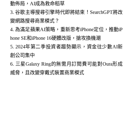
動佈局，AI成為救命稻草
3.
谷歌主導搜尋引擎時代即將結束！SearchGPT將改
變網路搜尋商業模式？
4.
為滿足蘋果AI策略，重新思考iPhone定位，推動iP
hone SE和iPhone 16硬體改版，搶攻換機潮
5.
2024年第二季投資者趨勢顯示，資金往少數AI新
創公司集中
6.
三星Galaxy Ring的無需月訂閱費可能對Oura形成
威脅，且改變穿戴式裝置商業模式