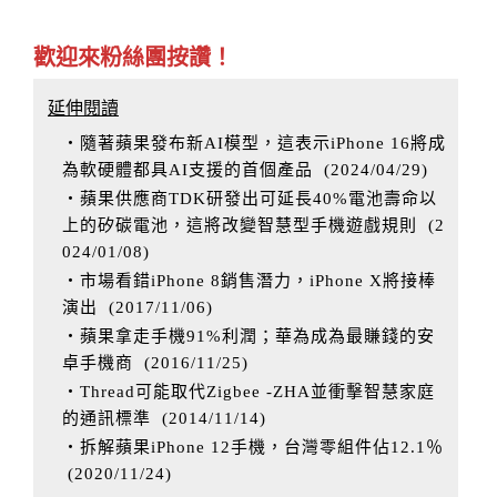
歡迎來粉絲團按讚！
延伸閱讀
‧隨著蘋果發布新AI模型，這表示iPhone 16將成
為軟硬體都具AI支援的首個產品
(
2024/04/29
)
‧蘋果供應商TDK研發出可延長40%電池壽命以
上的矽碳電池，這將改變智慧型手機遊戲規則
(
2
024/01/08
)
‧市場看錯iPhone 8銷售潛力，iPhone X將接棒
演出
(
2017/11/06
)
‧蘋果拿走手機91%利潤；華為成為最賺錢的安
卓手機商
(
2016/11/25
)
‧Thread可能取代Zigbee -ZHA並衝擊智慧家庭
的通訊標準
(
2014/11/14
)
‧拆解蘋果iPhone 12手機，台灣零組件佔12.1％
(
2020/11/24
)