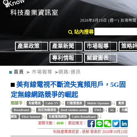
2026年8月10日 (週一) 台灣時間：
站內搜尋
產業政策
產業新聞
市場報導
策略
專利情報
關鍵圖表
首頁
市場報導
網路/通訊
美有線電視不斷流失寬頻用戶，5G固
定無線網路競爭的崛起
關鍵字：
(
)；
(
)；
有線電視
Cable TV
行動營運商
Mobile Operator
寬頻
(
)；
(
；
)；
；
Broadband
固定無線接取
fixed wireless access
FWA
5G
光纖
(
)；
(
)；
網路
Fiber Internet
有線寬頻網路
Cable Broadband
瀏覽次數：
4040
｜ 歡迎推文：
科技產業資訊室 - 茋郁 發表於 2024年10月23日