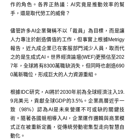
作的角色。各界正熱議：AI究竟是推動效率的幫
手，還是取代勞工的威脅？
儘管許多AI企業聲稱不以「裁員」為目標，而是讓
人力專注於創造價值的工作，但事實上根據Metrigy
報告，近九成企業已在客服部門減少人員，取而代
之的是生成式AI。世界經濟論壇(WEF)更預估至202
7年，全球將有8300萬職缺消失，但同時也創造690
0萬新職位，形成巨大的人力資源重組。
根據IDC研究，AI將於2030年前為全球經濟注入19.
9兆美元，貢獻全球GDP的3.5%。企業高層近乎一
致（98%）認為AI是未來營運不可或缺的關鍵技
術。隨著各國競相導入AI，企業運作邏輯與商業模
式正在被重新定義，從傳統勞動密集型走向智慧自
動化。