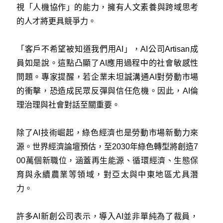
視「人機協作」的能力，擁有人文素養與跨域思考
的人才將更具競爭力。
「客戶不希望被知道我們用AI」，AI公司Artisan成
員如是說。這點凸顯了AI應用過程中的社會敏感性
問題。專家提醒，若企業未坦誠溝通AI對勞動市場
的衝擊，恐造成民眾反彈與信任危機。因此，AI倫
理治理與社會對話至關重要。
除了AI技術崛起，綠色經濟也是勞動市場新動力來
源。世界經濟論壇預估，至2030年綠色轉型將創造7
00萬個新職位，涵蓋再生能源、循環經濟、生態保
育與永續農業等領域，對亞太與中東地區尤具潛
力。
許多AI新創公司表示，導入AI並非單純為了裁員，