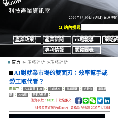
2026年8月09日 (週日) 台灣時間：
站內搜尋
產業政策
產業新聞
市場報導
策略
專利情報
關鍵圖表
首頁
策略評析
策略評析
AI對就業市場的雙面刃：效率幫手或
勞工取代者？
關鍵字：
(
)；
；
；
；
人工智慧
AI
生成式AI
就業影響
自動化
產業轉
；
；
；
型
AI倫理
勞動力重構
瀏覽次數：
10241
｜ 歡迎推文：
科技產業資訊室(iKnow) - 黃松勳 發表於 2025年4月2日