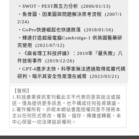
‧SWOT、PEST與五力分析
(
2006/01/13
)
‧魚骨圖、因果圖與問題解決思考流程
(
2007/1
2/24
)
‧GoPro快速崛起也快速跌落
(
2018/01/16
)
‧輝達打造超級電腦Cambridge-1 供英國醫藥研
究使用
(
2021/07/12
)
‧《麻省理工科技評論》：2019年『最失敗』八
件技術事件
(
2019/12/26
)
‧GPT-4進步太快，科學家無法透過取得底層代碼
研判，暗示其安全性是潛在威脅
(
2023/03/21
)
【聲明】
1.科技產業資訊室刊載此文不代表同意其說法或描
述，僅為提供更多訊息，也不構成任何投資建議。
2.著作權所有，非經本網站書面授權同意不得將本
文以任何形式修改、複製、儲存、傳播或轉載，本
中心保留一切法律追訴權利。