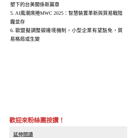
塑下的台美關係新篇章
5.
AI風潮席捲MWC 2025：智慧裝置革新與貿易戰陰
霾並存
6.
歐盟擬調整碳邊境機制，小型企業有望豁免，貿
易格局或生變
歡迎來粉絲團按讚！
延伸閱讀