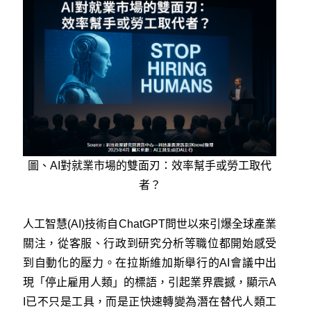
圖、AI對就業市場的雙面刃：效率幫手或勞工取代
者？
人工智慧(AI)技術自ChatGPT問世以來引爆全球產業
關注，從客服、行政到研究分析等職位都開始感受
到自動化的壓力。在拉斯維加斯舉行的AI會議中出
現「停止雇用人類」的標語，引起業界震撼，顯示A
I已不只是工具，而是正快速轉變為潛在替代人類工