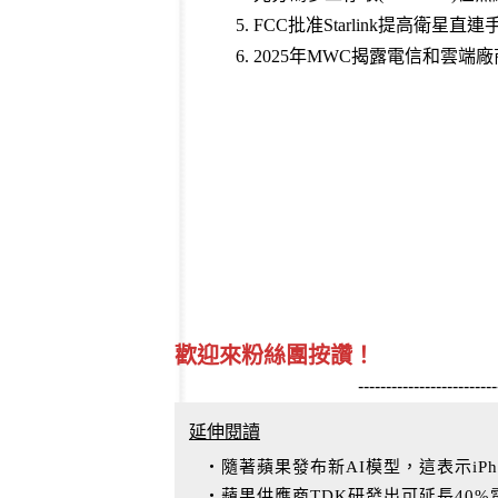
5
.
FCC批准Starlink提高衛
6
.
2025年MWC揭露電信和雲端
歡迎來粉絲團按讚！
-------------------------
延伸閱讀
‧隨著蘋果發布新AI模型，這表示iPh
‧蘋果供應商TDK研發出可延長40