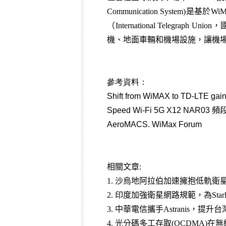
Communication System)
是基於
Wi
（
International Telegraph Union
，
機、地面車輛和機場設施，讓機
參考資料：
Shift from WiMAX to TD-LTE gain
Speed Wi-Fi 5G X12 NAR03
AeroMACS. WiMax Forum
相關文章:
1
.
沙烏地阿拉伯加速擁抱低軌衛星，批准 St
2.
印度加強衛星網路規範，為Star
3
.
中華電信攜手Astranis，提
4
.
光分碼多工存取(OCDMA)在