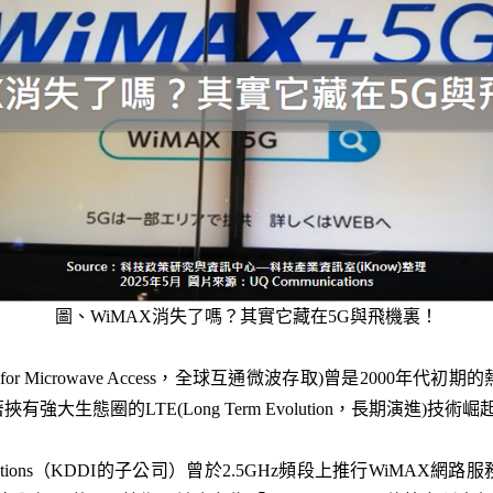
圖、WiMAX消失了嗎？其實它藏在5G與飛機裏！
y for Microwave Access
，全球互通微波存取)曾是
2000
年代初期的
著挾有強大生態圈的
LTE(
Long Term Evolution
，長期演進)技術崛
ions
（
KDDI
的子公司）曾於
2.5GHz
頻段上推行
WiMAX
網路服