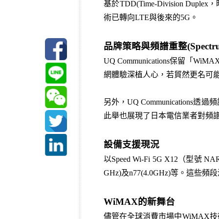
基於
TDD(
Time-Division Duplex
，
術已轉向
LTE
與後來的
5G
。
品牌策略與頻譜重整(
Spectr
UQ Communications
保留「
WiMA
網體驗深植人心，若貿然更名可
另外，
UQ Communications
透過頻
此舉也展現了日本電信業者對頻
設備支援現況
以
Speed Wi-Fi 5G X12
（型號
NAR
GHz)
及
n77(
4.0GHz)
等。這些頻段
WiMAX
的新舞台
儘管在全球消費市場中
WiMAX
技