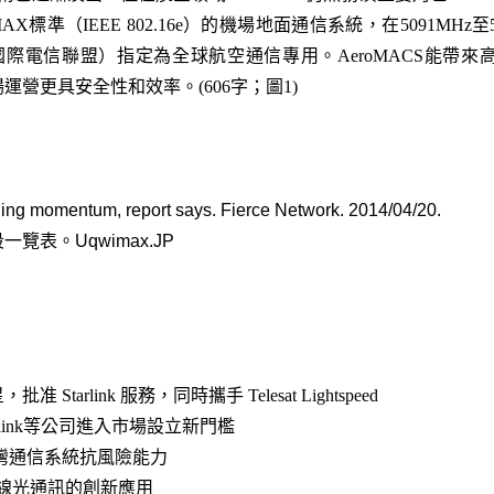
MAX
標準（
IEEE 802.16e
）的機場地面通信系統，在
5091MHz
至
國際電信聯盟）指定為全球航空通信專用。
AeroMACS
能帶來
場運營更具安全性和效率。
(606
字；圖1
)
ing momentum, report says. Fierce Network
. 2014/04/20
.
 頻段一覽表。Uqwimax.JP
arlink 服務，同時攜手 Telesat Lightspeed
link等公司進入市場設立新門檻
升台灣通信系統抗風險能力
無線光通訊的創新應用