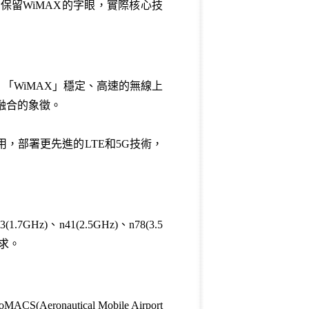
仍保留
WiMAX
的字眼，實際核心技
，「
WiMAX
」穩定、高速的無線上
融合的象徵。
用，部署更先進的
LTE
和
5G
技術，
3(
1.7GHz)
、
n41(
2.5GHz)
、
n78(
3.5
求。
roMACS(
Aeronautical Mobile Airport