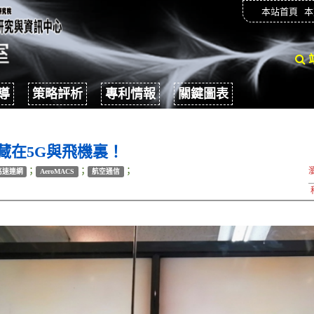
本站首頁
本
導
策略評析
專利情報
關鍵圖表
藏在5G與飛機裏！
；
；
；
高速連網
AeroMACS
航空通信