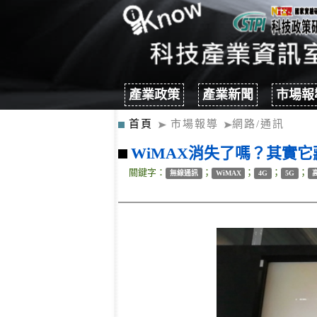
產業政策
產業新聞
市場報
首頁
市場報導
網路/通訊
WiMAX消失了嗎？其實它
關鍵字：
；
；
；
；
無線通訊
WiMAX
4G
5G