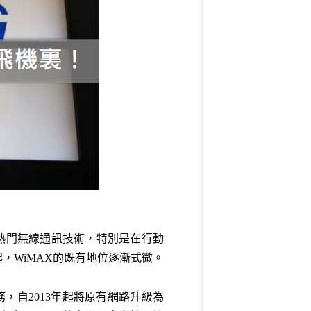
熱門無線通訊技術，特別是在行動
起，
WiMAX
的既有地位逐漸式微。
務，自
2013
年起將原有網路升級為