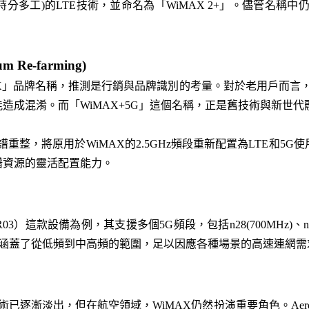
時分多工)的
LTE
技術，並命名為「
WiMAX 2+
」。儘管名稱中
um Re-farming)
X
」品牌名稱，推測是行銷與品牌識別的考量。對於老用戶而言
能造成混淆。而「
WiMAX+5G
」這個名稱，正是舊技術與新世代
譜重整，將原用於
WiMAX
的
2.5GHz
頻段重新配置為
LTE
和
5G
使
譜資源的靈活配置能力。
03
）這款設備為例，其支援多個
5G
頻段，包括
n28(
700MHz)
、
n
涵蓋了從低頻到中高頻的範圍，足以因應各種場景的高速連網需
術已逐漸淡出，但在航空領域，
WiMAX
仍然扮演重要角色。
Ae