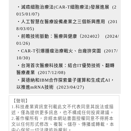
‧滅癌細胞治療法(CAR-T細胞療法)發展進展
(
2
015/01/07
)
‧人工智慧在醫療設備產業之三個新興應用
(
201
8/03/05
)
‧前瞻技術脈動：醫療與健康（202402）
(
2024/
01/26
)
‧CAR-T引爆腫瘤治療戰火、台廠拚突圍
(
2017/
10/30
)
‧台灣首次醫療科技展：結合IT優勢技術、翻轉
醫療產業
(
2017/12/08
)
‧莫德納和IBM合作探索量子運算和生成式AI，
以推進mRNA技術
(
2023/04/27
)
【聲明】
1.科技產業資訊室刊載此文不代表同意其說法或描
述，僅為提供更多訊息，也不構成任何投資建議。
2.著作權所有，非經本網站書面授權同意不得將本
文以任何形式修改、複製、儲存、傳播或轉載，本
中心保留一切法律追訴權利。