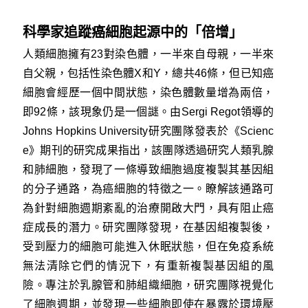
科學家追蹤癌細胞起源中的「倍增」
人類細胞擁有23對染色體，一半來自母親，一半來
自父親，包括性染色體X和Y，總共46條，但已知癌
細胞會經歷一個中間狀態，染色體數量增為兩倍，
即92條，該現象仍是一個謎。由Sergi Regot領導的
Johns Hopkins University研究團隊發表於《Scienc
e》期刊的研究成果指出，該團隊透過研究人類乳腺
和肺細胞，發現了一條導致細胞過度複製其基因組
的分子通路，為癌細胞的特徵之一。瞭解該通路可
為針對細胞週期紊亂的治療開啟大門，具有阻止癌
症成長的潛力。研究團隊發現，在基因組複製後，
受到壓力的細胞可能進入休眠狀態，但在免疫系統
無法清除它們的情況下，有重新複製基因組的風
險。專注於乳腺管和肺組織細胞，研究團隊視覺化
了細胞週期，並發現一些細胞即使在暴露於環境壓