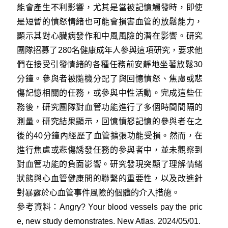
能會產生不利影響，尤其是當被記憶觸發時，即使
是短暫的憤怒情緒也可能會損害血管的放鬆能力，
顯示其對心臟病發作和中風風險的潛在影響。研究
團隊招募了280名健康成年人參與這項研究，要求他
們在接受引發情緒的各種任務前安靜地坐著放鬆30
分鐘。參與者被隨機分配了與回憶憤怒、焦慮或悲
傷記憶相關的任務，或參與中性活動。完成這些任
務後，研究團隊對血管功能進行了多個時間間隔的
測量。研究結果顯示，回憶憤怒記憶的參與者在之
後的40分鐘內經歷了血管擴張功能受損。然而，在
進行焦慮或悲傷誘發任務的參與者中，並未觀察到
對血管功能的負面影響。研究發現突顯了理解情緒
狀態與心血管健康間的聯繫的重要性，以及改進針
對暴露於心血管事件風險的個體的介入措施。
參考資料：
Angry? Your blood vessels pay the pric
e, new study demonstrates. New Atlas. 2024/05/01.