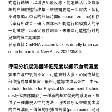
式進行遞送，以增強免疫反應，能迅速活化免疫系
統對癌細胞進行攻擊。雖然需要進一步評估，但初
步跡象顯示患者的無病時間(disease-free time)和存
活率有所改善。研究團隊已計劃進行規模擴大的第
一期試驗，以確定最佳劑量，未來還可能進行針對
兒童的第二期試驗。
參考資料：
mRNA vaccine tackles deadly brain can
cer in human trial. New Atlas. 2024/05/06.
呼吸分析感測器降低亮度以顯示血氧濃度
如果血液中氧氣不足，可能會對大腦、心臟或其他
部位造成嚴重損害，最終可能導致患者死亡。由Fra
unhofer Institute for Physical Measurement Techniq
ues研究團隊開發了一種新的基於螢光的感測器，提
供了一種非侵入性的方法，可透過呼吸來監測患者
的血氧濃度。傳統的脈搏血氧儀(pulse oximeter)可