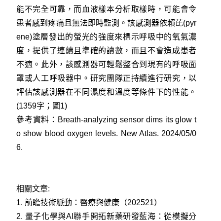
能不完全可靠，而血液樣本分析取樣時，可能會令
患者感到疼痛且無法即時監測。該感測器依賴芘(pyr
ene)塗層發出的螢光的強度來標示呼吸中的氧氣濃
度，提供了連續且準確的讀數，而且不會造成患者
不適。此外，該感測器可輕鬆整合到現有的呼吸面
罩或人工呼吸器中。研究團隊正持續進行研究，以
評估該感測器在不同濕度和溫度等條件下的性能。
(1359字；圖1)
參考資料：
Breath-analyzing sensor dims its glow t
o show blood oxygen levels. New Atlas. 2024/05/0
6.
相關文章:
1.
前瞻技術脈動：醫療與健康（202521）
2.
量子化學與AI聯手開拓新藥研發藍海：從模擬分