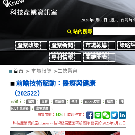
2026年8月08日 (週六) 台灣時間
站內搜尋
產業政策
產業新聞
市場報導
策略
專利情報
關鍵圖表
首頁
市場報導
生技醫藥
前瞻技術脈動：醫療與健康
（202522）
關鍵字：
；
；
；
；
；
；
憤怒
血管
癌細胞
倍增
mRNA疫苗
腦癌
呼
；
；
吸分析感測器
血氧濃度
瀏覽次數：
1424
｜ 歡迎推文：
科技產業資訊室(iKnow) - 技術發展藍圖研析團隊 發表於 2025年5月23日