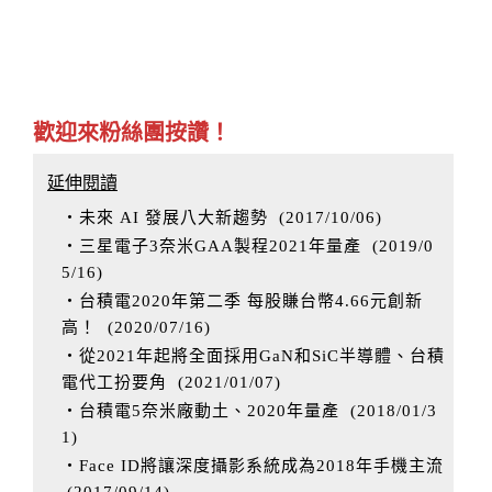
歡迎來粉絲團按讚！
延伸閱讀
‧未來 AI 發展八大新趨勢
(
2017/10/06
)
‧三星電子3奈米GAA製程2021年量產
(
2019/0
5/16
)
‧台積電2020年第二季 每股賺台幣4.66元創新
高！
(
2020/07/16
)
‧從2021年起將全面採用GaN和SiC半導體、台積
電代工扮要角
(
2021/01/07
)
‧台積電5奈米廠動土、2020年量產
(
2018/01/3
1
)
‧Face ID將讓深度攝影系統成為2018年手機主流
(
2017/09/14
)