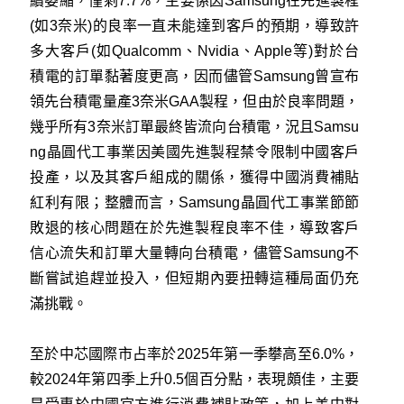
續萎縮，僅剩7.7%，主要係因Samsung在先進製程
(如3奈米)的良率一直未能達到客戶的預期，導致許
多大客戶(如Qualcomm、Nvidia、Apple等)對於台
積電的訂單黏著度更高，因而儘管Samsung曾宣布
領先台積電量產3奈米GAA製程，但由於良率問題，
幾乎所有3奈米訂單最終皆流向台積電，況且Samsu
ng晶圓代工事業因美國先進製程禁令限制中國客戶
投產，以及其客戶組成的關係，獲得中國消費補貼
紅利有限；整體而言，Samsung晶圓代工事業節節
敗退的核心問題在於先進製程良率不佳，導致客戶
信心流失和訂單大量轉向台積電，儘管Samsung不
斷嘗試追趕並投入，但短期內要扭轉這種局面仍充
滿挑戰。
至於中芯國際市占率於2025年第一季攀高至6.0%，
較2024年第四季上升0.5個百分點，表現頗佳，主要