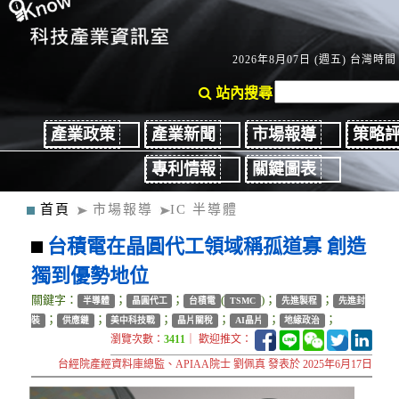
2026年8月07日 (週五) 台灣時間：
站內搜尋
產業政策
產業新聞
市場報導
策略
專利情報
關鍵圖表
首頁
市場報導
IC 半導體
台積電在晶圓代工領域稱孤道寡 創造
獨到優勢地位
關鍵字：
；
；
(
)；
；
半導體
晶圓代工
台積電
TSMC
先進製程
先進封
；
；
；
；
；
；
裝
供應鏈
美中科技戰
晶片關稅
AI晶片
地緣政治
瀏覽次數：
3411
｜ 歡迎推文：
台經院產經資料庫總監、APIAA院士 劉佩真 發表於 2025年6月17日