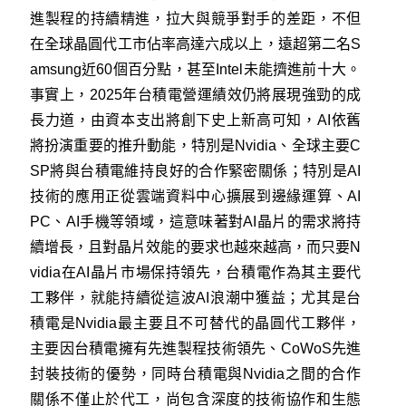
進製程的持續精進，拉大與競爭對手的差距，不但
在全球晶圓代工市佔率高達六成以上，遠超第二名S
amsung近60個百分點，甚至Intel未能擠進前十大。
事實上，2025年台積電營運績效仍將展現強勁的成
長力道，由資本支出將創下史上新高可知，AI依舊
將扮演重要的推升動能，特別是Nvidia、全球主要C
SP將與台積電維持良好的合作緊密關係；特別是AI
技術的應用正從雲端資料中心擴展到邊緣運算、AI
PC、AI手機等領域，這意味著對AI晶片的需求將持
續增長，且對晶片效能的要求也越來越高，而只要N
vidia在AI晶片市場保持領先，台積電作為其主要代
工夥伴，就能持續從這波AI浪潮中獲益；尤其是台
積電是Nvidia最主要且不可替代的晶圓代工夥伴，
主要因台積電擁有先進製程技術領先、CoWoS先進
封裝技術的優勢，同時台積電與Nvidia之間的合作
關係不僅止於代工，尚包含深度的技術協作和生態