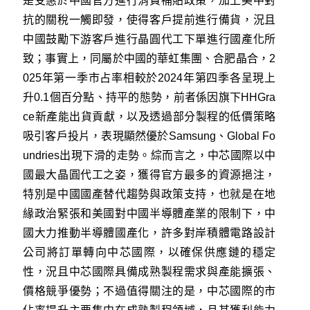
是受惠於中國官方進行消費補貼政策，加上美中對
抗的關稅一觸即發，使得客戶提前進行備貨，況且
中國鼓勵下游客戶進行晶圓代工下單進行國產化所
致；事實上，同屬於中國的華虹集團、合肥晶合，2
025年第一季市占率相較於2024年第四季各呈現上
升0.1個百分點、持平的態勢，前者係因旗下HHGra
ce新產能出貨貢獻，以及透過部分製程的低價策略
吸引客戶投片，表現顯然優於Samsung、Global Fo
undries出現下滑的走勢。綜而言之，中芯國際以中
國最大晶圓代工之姿，獲得官方最多的資源挹注，
特別是中國國產替代趨勢與政策支持，也就是在地
緣政治緊張和美國對中國半導體產業的限制下，中
國大力推動半導體國產化，許多對岸積體電路設計
公司將訂單轉向中芯國際，以確保供應鏈的穩定
性，況且中芯國際具備成熟製程需求與產能擴張、
價格競爭優勢；不過值得關注的是，中芯國際的市