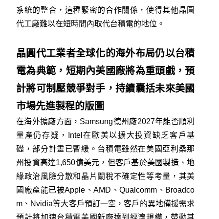
系統的整合，這種緊密的合作關係，使得其他晶圓
代工廠難以在短時間內取代台積電的地位。
晶圓代工業者全球化的海外布局仍以台積
電為典範，短期內美國廠將為重頭戲，預
計將可制壓競爭對手，持續囊括未來美國
市場先進製程的版圖
在海外擴廠方面，Samsung德州廠2027年能否順利
量產仍存疑，Intel在歐美以擴大投資缺乏客戶基
礎，部分計畫已暫緩。台積電雖然在美國亞利桑那
州投資高達1,650億美元，但客戶基於美國製造、地
緣政治風險分散和晶片關稅不確定性等考量，其美
國廠產能已被Apple、AMD、Qualcomm、Broadco
m、Nvidia等大客戶預訂一空，客戶的異地備援需求
預計將加速台積電美國新廠達到經濟規模，帶動其