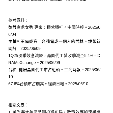
參考資料：
魏哲家處女秀 專家：穩紮穩打。中國時報。2025/0
6/04
主權AI軍備競賽 台積電成一個人的武林。鏡報新
聞網。2025/06/09
1Q25淡季效應減輕，晶圓代工營收季減至5.4%。D
RAMeXchange。2025/06/09
台積 穩居晶圓代工市占龍頭。工商時報。2025/06/
10
67.6%台積市占創高。經濟日報。2025/06/10
相關文章：
1.
美光擴大美國晶圓投資布局，政策效應加速半導