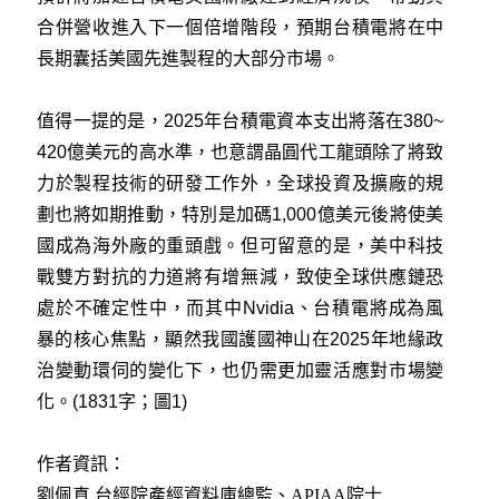
合併營收進入下一個倍增階段，預期台積電將在中
長期囊括美國先進製程的大部分市場。
值得一提的是，2025年台積電資本支出將落在380~
420億美元的高水準，也意謂晶圓代工龍頭除了將致
力於製程技術的研發工作外，全球投資及擴廠的規
劃也將如期推動，特別是加碼1,000億美元後將使美
國成為海外廠的重頭戲。但可留意的是，美中科技
戰雙方對抗的力道將有增無減，致使全球供應鏈恐
處於不確定性中，而其中Nvidia、台積電將成為風
暴的核心焦點，顯然我國護國神山在2025年地緣政
治變動環伺的變化下，也仍需更加靈活應對市場變
化。(1831字；圖1)
作者資訊：
劉佩真 台經院產經資料庫總監、APIAA院士