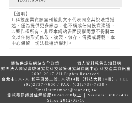
【聲明】
1.科技產業資訊室刊載此文不代表同意其說法或描
述，僅為提供更多訊息，也不構成任何投資建議。
2.著作權所有，非經本網站書面授權同意不得將本
文以任何形式修改、複製、儲存、傳播或轉載，本
中心保留一切法律追訴權利。
隱私保護及網站安全政策
個人資料蒐集告知聲明
財團法人國家實驗研究院科技政策研究與資訊中心 科技產業資訊室
2003-2017 All Rights Reserved.
台北市106-36 和平東路二段106號14樓（科技大樓14樓）/ TEL:
(02)2737-7660 / FAX: (02)2737-7838 /
Email:
stmember@niar.org.tw
瀏覽器建議最佳解析度1024x768以上 │ Visitors: 36672487
Since 2012/03/10