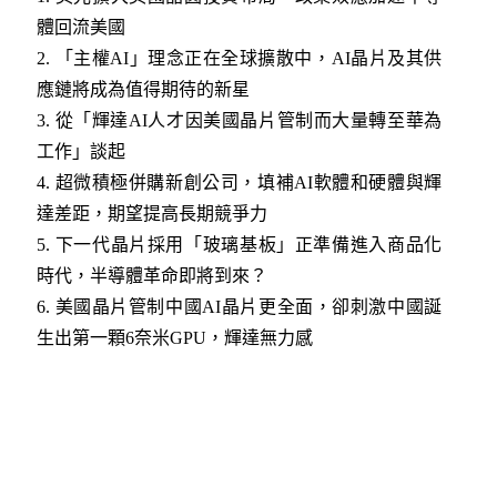
體回流美國
2.
「主權AI」理念正在全球擴散中，AI晶片及其供
應鏈將成為值得期待的新星
3
.
從「輝達AI人才因美國晶片管制而大量轉至華為
工作」談起
4
.
超微積極併購新創公司，填補AI軟體和硬體與輝
達差距，期望提高長期競爭力
5
.
下一代晶片採用「玻璃基板」正準備進入商品化
時代，半導體革命即將到來？
6
.
美國晶片管制中國AI晶片更全面，卻刺激中國誕
生出第一顆6奈米GPU，輝達無力感