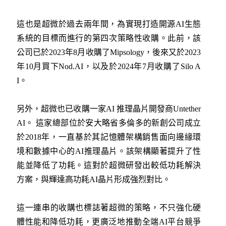
這也是超微於過去兩年間，為實現打造開源AI生態
系統的目標而進行的第四次策略性收購。此前，該
公司已於2023年8月收購了Mipsology，後來又於2023
年10月買下Nod.AI，以及於2024年7月收購了Silo A
I。
另外，超微也已收購一家AI 推理晶片開發商Untether
AI。 這家總部位於安大略省多倫多的新創公司成立
於2018年，一直基於其記憶體架構銷售面向邊緣環
境和數據中心的AI推理晶片。該架構顯著提升了性
能並降低了功耗。這對於超微研發出較低功耗解決
方案，與輝達高功耗AI晶片形成強烈對比。
這一連串的收購也標誌著超微的策略，不只強化硬
體性能和降低功耗，更廣泛地推動全端AI平台競爭