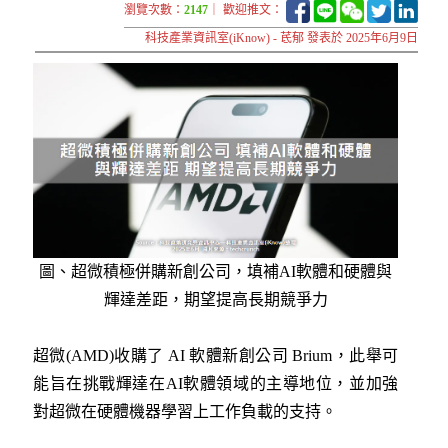
瀏覽次數：
2147
｜ 歡迎推文：
科技產業資訊室(iKnow) - 茋郁 發表於 2025年6月9日
圖、超微積極併購新創公司，填補AI軟體和硬體與
輝達差距，期望提高長期競爭力
超微(AMD)收購了 AI 軟體新創公司 Brium，此舉可
能旨在挑戰輝達在AI軟體領域的主導地位，並加強
對超微在硬體機器學習上工作負載的支持。