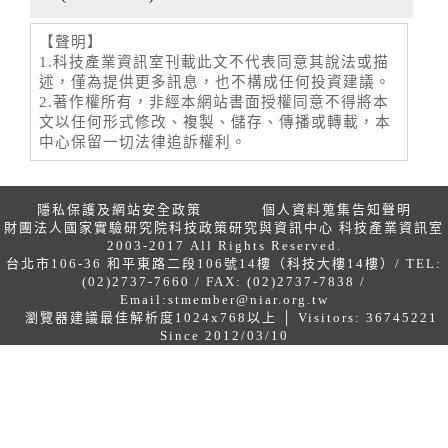
【聲明】
1.科技產業資訊室刊載此文不代表同意其說法或描
述，僅為提供更多訊息，也不構成任何投資建議。
2.著作權所有，非經本網站書面授權同意不得將本
文以任何形式修改、複製、儲存、傳播或轉載，本
中心保留一切法律追訴權利。
隱私保護及網站安全政策
個人資料蒐集告知聲明
財團法人國家實驗研究院科技政策研究與資訊中心 科技產業資訊室
2003-2017 All Rights Reserved.
台北市106-36 和平東路二段106號14樓（科技大樓14樓）/ TEL:
(02)2737-7660 / FAX: (02)2737-7838 /
Email:
stmember@niar.org.tw
瀏覽器建議最佳解析度1024x768以上 │ Visitors: 36745221
Since 2012/03/10