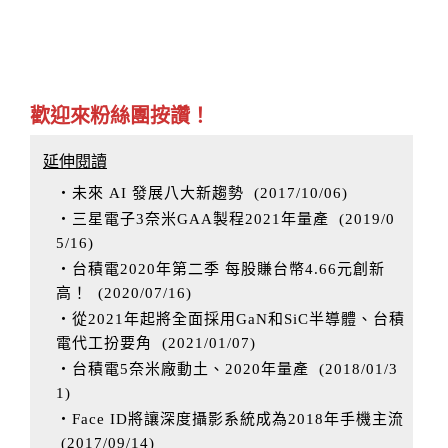
歡迎來粉絲團按讚！
延伸閱讀
‧未來 AI 發展八大新趨勢
(
2017/10/06
)
‧三星電子3奈米GAA製程2021年量產
(
2019/0
5/16
)
‧台積電2020年第二季 每股賺台幣4.66元創新
高！
(
2020/07/16
)
‧從2021年起將全面採用GaN和SiC半導體、台積
電代工扮要角
(
2021/01/07
)
‧台積電5奈米廠動土、2020年量產
(
2018/01/3
1
)
‧Face ID將讓深度攝影系統成為2018年手機主流
(
2017/09/14
)