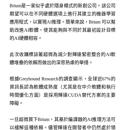
Brium是一家似乎處於隱身模式的新創公司。該公司
期望可以在不同硬體選項上進行其建立的機器學習
應用程式，以實現AI推理。簡單來說，Brium 可以幫
助改進AI軟體，使其能夠與不同於其最初設計目標
的AI硬體相容。
此次收購標誌著超微為減少對輝達緊密整合的AI軟
體堆疊的依賴而做出的深思熟慮的舉措。
根據Greyhound Research的調查顯示，全球近67%的
資訊長認為軟體成熟度（尤其是在中介軟體和執行
時間優化方面）是採用輝達CUDA替代方案的主要
障礙。
一旦超微買下Brium，其基於編譯器的AI推理方法可
以緩解這種依賴。儘管輝達在開發者中仍然處於領