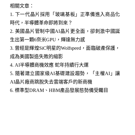
相關文章：
1.
下一代晶片採用「玻璃基板」正準備進入商品化
時代，半導體革命即將到來？
2.
美國晶片管制中國AI晶片更全面，卻刺激中國誕
生出第一顆6奈米GPU，輝達無力感
3
.
曾經是輝煌SiC明星的Wolfspeed，面臨破產保護，
成為美國製造失敗的縮影
4
.
AI半導體商機效應 蛇年持續行大運
5
.
隨著建立國家級AI基礎建設趨勢，「主權AI」讓
AI晶片廠商跳脫失去雲端客戶的新商機
6
.
標準型DRAM、HBM產品發展態勢備受矚目