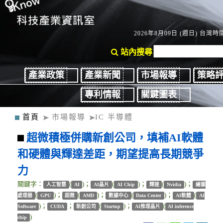
2026年8月09日 (週日) 台灣時間
站內搜尋
產業政策
產業新聞
市場報導
策略
專利情報
關鍵圖表
首頁
市場報導
IC 半導體
超微積極併購新創公司，填補AI軟體
和硬體與輝達差距，期望提高長期競爭
力
關鍵字：
(
)；
(
)；
(
)；
人工智慧
AI
AI晶片
AI Chip
輝達
Nvidia
繪圖
(
)；
(
)；
(
)；
(
處理器
GPU
超微
AMD
數據中心
Data Center
AI軟體
AI
)；
；
(
)；
(
Software
CUDA
新創公司
Startup
AI推理晶片
AI inference
)
chip