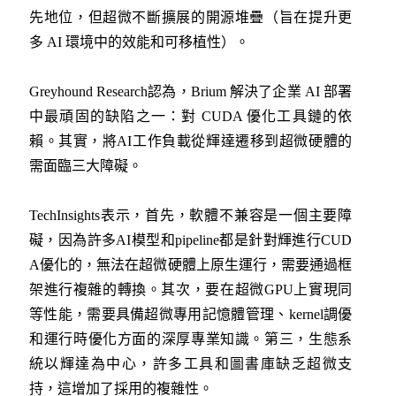
先地位，但超微不斷擴展的開源堆疊（旨在提升更
多 AI 環境中的效能和可移植性）。
Greyhound Research認為，Brium 解決了企業 AI 部署
中最頑固的缺陷之一：對 CUDA 優化工具鏈的依
賴。其實，將AI工作負載從輝達遷移到超微硬體的
需面臨三大障礙。
TechInsights表示，首先，軟體不兼容是一個主要障
礙，因為許多AI模型和pipeline都是針對輝進行CUD
A優化的，無法在超微硬體上原生運行，需要通過框
架進行複雜的轉換。其次，要在超微GPU上實現同
等性能，需要具備超微專用記憶體管理、kernel調優
和運行時優化方面的深厚專業知識。第三，生態系
統以輝達為中心，許多工具和圖書庫缺乏超微支
持，這增加了採用的複雜性。