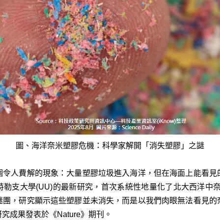
圖、海洋奈米塑膠危機：科學家解開「消失塑膠」之謎
個令人費解的現象：大量塑膠垃圾進入海洋，但在海面上能看見
特勒支大學(UU)的最新研究，首次系統性地量化了北大西洋中奈米塑膠(
謎團，研究顯示這些塑膠並未消失，而是以我們肉眼無法看見的
成果發表於《Nature》期刊。