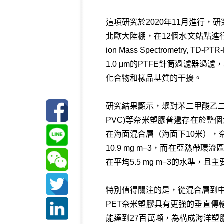
這項研究於2020年11月進行，
北歐大陸棚，在12個水文站點進行深度採樣
ion Mass Spectrome
1.0 μm的PTFE針筒過濾器
化合物和樣品基質的干擾。
研究結果顯示，聚對苯二甲酸乙二酯(Polyeth
PVC)等奈米塑膠普遍存在於整個
在海面混合層（海面下10米），奈米
10.9 mg m−3，而在亞熱
在平均5.5 mg m−3的水準，且
特別值得關注的是，從混合層到中
PET奈米塑膠具有更強的垂直
能達到27百萬噸，為構成海洋