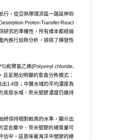
斷面航行，從亞熱帶環流區一路延伸到
Proton-Transfer-React
粒，為確保研究的準確性，所有樣本都經過
度範圍內進行加熱分析，排除了揮發性
和聚氯乙烯(Polyvinyl chloride,
3)，且呈現出明顯的垂直分佈模式：
域高出1.4倍；中層水域的平均濃度為
最深的底部水域，奈米塑膠濃度仍維持
中始終保持相對較高的水準，顯示出
的混合層中，奈米塑膠的總質量可
評估中，這意味著海洋中塑膠的總