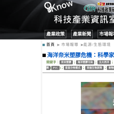
產業政策
產業新聞
市場報
首頁
市場報導
能源/生態環境
海洋奈米塑膠危機：科學
關鍵字：
；
；
奈米塑膠
海洋塑膠污染
北大西洋
(
)；
；
；
烯
PVC
垂直分佈模式
穿過生物屏障
食物