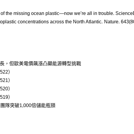
y of the missing ocean plastic—now we’re all in trouble. Science
noplastic concentrations across the North Atlantic. Nature. 643
成長，但歐美電價飆漲凸顯能源轉型挑戰
522）
521）
520）
519）
隊突破1,000倍儲能瓶頸