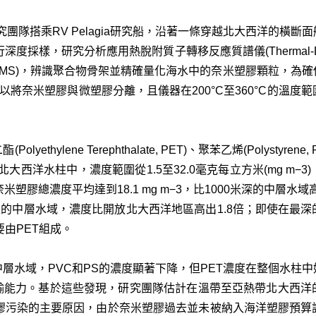
研究團隊搭乘RV Pelagia研究船，沿著一條穿越北大西洋的橫
，研究分析應用熱脫附質子轉移反應質譜儀(Thermal-Desorption 
try, TD-PTR-MS)，辨識聚合物骨架並精確量化海水中的奈米塑膠顆
過濾，以將奈米塑膠與微塑膠分離，且儀器在200°C至360°C的溫
ylene Terephthalate, PET)、聚苯乙烯(Polystyrene, PS)
北大西洋水柱中，濃度範圍從1.5至32.0毫克每立方米(mg m−
塑膠總濃度平均達到18.1 mg m−3，比1000米深的中層水
帶環流區的中層水域，濃度比開放北大西洋地區高出1.8倍；即使在
主要由PET組成。
層水域，PVC和PS的濃度顯著下降，但PET濃度在整個水柱
傳輸能力。基於這些發現，研究團隊估計在溫帶至亞熱帶北大西洋
塑膠污染的主要原因，由於奈米塑膠過去並未被納入海洋塑膠預算