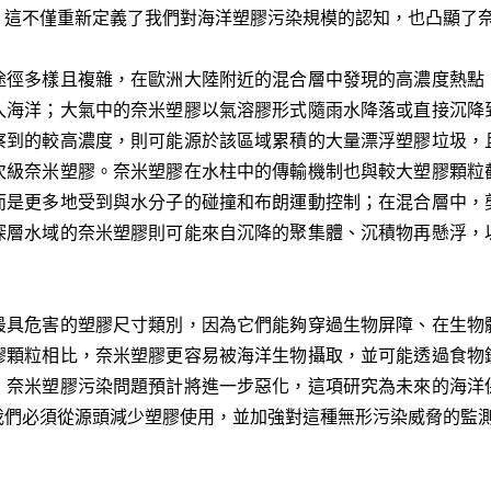
，這不僅重新定義了我們對海洋塑膠污染規模的認知，也凸顯了
途徑多樣且複雜，在歐洲大陸附近的混合層中發現的高濃度熱點
入海洋；大氣中的奈米塑膠以氣溶膠形式隨雨水降落或直接沉降
察到的較高濃度，則可能源於該區域累積的大量漂浮塑膠垃圾，
次級奈米塑膠。奈米塑膠在水柱中的傳輸機制也與較大塑膠顆粒
而是更多地受到與水分子的碰撞和布朗運動控制；在混合層中，
深層水域的奈米塑膠則可能來自沉降的聚集體、沉積物再懸浮，
最具危害的塑膠尺寸類別，因為它們能夠穿過生物屏障、在生物
膠顆粒相比，奈米塑膠更容易被海洋生物攝取，並可能透過食物
，奈米塑膠污染問題預計將進一步惡化，這項研究為未來的海洋
們必須從源頭減少塑膠使用，並加強對這種無形污染威脅的監測和研