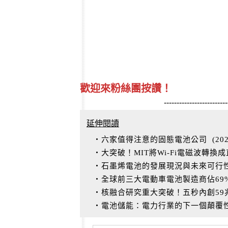
歡迎來粉絲團按讚！
-------------------------
延伸閱讀
‧六家值得注意的固態電池公司
(
202
‧大突破！MIT將Wi-Fi電磁波轉換
‧石墨烯電池的發展現況與未來可行
‧全球前三大電動車電池製造商佔69
‧核融合研究重大突破！五秒內創59兆
‧電池儲能：電力行業的下一個顛覆