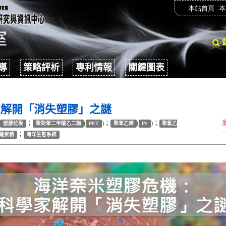
本站首頁
本
導
策略評析
專利情報
關鍵圖表
家解開「消失塑膠」之謎
；
；
(
)；
(
)；
塑膠垃圾
聚對苯二甲酸乙二酯
PET
聚苯乙烯
PS
聚氯乙
；
鏈累積
海洋生態系統