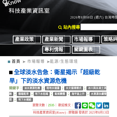
2026年8月08日 (週六) 台灣時間
站內搜尋
產業政策
產業新聞
市場報導
策略
專利情報
關鍵圖表
首頁
市場報導
能源/生態環境
全球淡水告急：衛星揭示「超級乾
旱」下的淡水資源危機
關鍵字：
；
；
；
淡水資源危機
陸地水儲量
水文循環模式
冰川與永凍土消
；
；
；
；
；
融
極端乾旱
地下水枯竭
氣候變遷
海平面上升
水資源永續管
；
理
地下水補給
瀏覽次數：
2535
｜ 歡迎推文：
科技產業資訊室(iKnow) - 廖雅韻 發表於 2025年8月13日