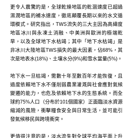
更令人震驚的是，全球乾燥地區的乾涸速度已超過
濕潤地區的補水速度，徹底顛覆長期以來的水文循
環模式。研究指出，TWS流失的三大主因為高緯度
地區冰川與永凍土消融、中美洲與歐洲的極端乾
旱，以及全球地下水枯竭；其中「地下水枯竭」是
非冰川大陸地區TWS損失的最大因素，佔68%，其
次是地表水(18%)、土壤水分(9%)和雪水當量(5%)。
地下水一旦枯竭，需數十年至數百年才能恢復，且
過度依賴地下水不僅削弱農業灌溉與社會應對氣候
變遷的能力，也危及依賴地下水的生態系統。而全
球約75%人口（分布於101個國家）正面臨淡水資源
縮減的風險，衝擊糧食安全與日常生活，並可能引
發氣候移民與跨境衝突。
更值得注意的是，淡水流失對全球平均海平面上升