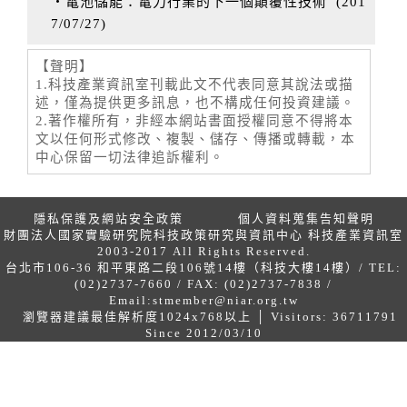
‧電池儲能：電力行業的下一個顛覆性技術
(
201
7/07/27
)
【聲明】
1.科技產業資訊室刊載此文不代表同意其說法或描
述，僅為提供更多訊息，也不構成任何投資建議。
2.著作權所有，非經本網站書面授權同意不得將本
文以任何形式修改、複製、儲存、傳播或轉載，本
中心保留一切法律追訴權利。
隱私保護及網站安全政策
個人資料蒐集告知聲明
財團法人國家實驗研究院科技政策研究與資訊中心 科技產業資訊室
2003-2017 All Rights Reserved.
台北市106-36 和平東路二段106號14樓（科技大樓14樓）/ TEL:
(02)2737-7660 / FAX: (02)2737-7838 /
Email:
stmember@niar.org.tw
瀏覽器建議最佳解析度1024x768以上 │ Visitors: 36711791
Since 2012/03/10