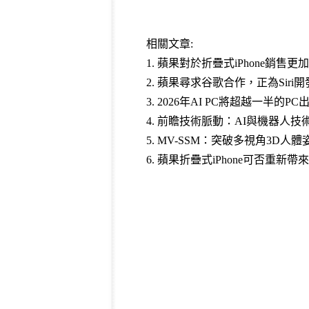
相關文章:
1.
蘋果對於折疊式iPhone銷售更
2.
蘋果尋求谷歌合作，正為Siri開
3.
2026年AI PC將超越一半的PC
4.
前瞻技術脈動：AI與機器人技術(2
5.
MV-SSM：突破多視角3D人
6.
蘋果折疊式iPhone可否重新