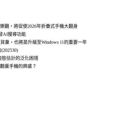
加樂觀，將促使2026年折疊式手機大翻身
發AI搜尋功能
出貨量，也將是升級至Windows 11的重要一年
02530)
體姿態估計的泛化困境
帶來翻蓋手機的興盛？