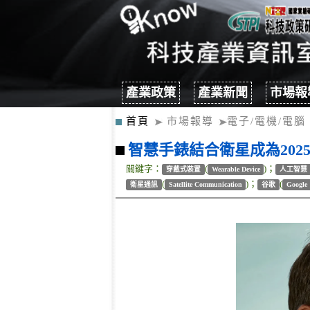
產業政策
產業新聞
市場報
首頁
市場報導
電子/電機/電腦
智慧手錶結合衛星成為202
關鍵字：
(
)；
穿戴式裝置
Wearable Device
人工智慧
(
)；
(
衛星通訊
Satellite Communication
谷歌
Google