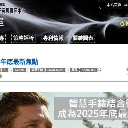
本站首頁
本
導
策略評析
專利情報
關鍵圖表
5年底最新焦點
(
)；
；
(
)；
(
)；
AI
Garmin
智慧手錶
Smart Watch
蘋果
Apple, Inc.
)