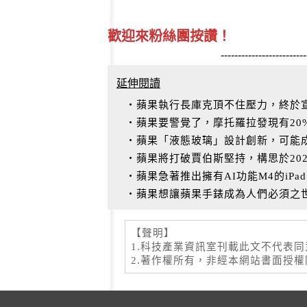
歡迎來粉絲團按讚！
-------------------------
延伸閱讀
‧蘋果執行長庫克頂不住壓力，終於宣布
‧蘋果要警覺了，摩托羅拉發現有20%的
‧蘋果「液態玻璃」設計創新，可能
‧蘋果將打破賈伯斯堅持，構思於2026
‧蘋果急著推出擁有AI功能M4的iPad
‧蘋果想讓蘋果手錶成為人們必須之
【聲明】
1.科技產業資訊室刊載此文不代表
2.著作權所有，非經本網站書面授