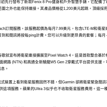
月初先行發布了新款Fenix 8 Pro健身和戶外智慧手錶，它配
之外也能保持連接。其產品價格從1,200美元起跳，頂級採用M
Reach訂閱服務，該服務起價為每月7.99美元，包含LTE-M
和簡訊將按每ping計費。您可以升級到更昂貴的套餐；每月 4
谷歌就宣布將衛星連接擴展至Pixel Watch 4，這是首款整
o的商用非地面網路 (NTN) 和高通全新驍龍W5 Gen 2穿戴式平台提
訊息。
式裝置上看到衛星服務固然不錯，但Garmin 卻將衛星緊急簡
版本卻免費提供這項服務。蘋果的Ultra 3似乎也不收取衛星服務費用。這