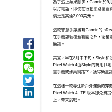
為了追上蘋果腳步，Garmin於9
以打電話，即使在行動網路覆蓋範圍
價更是高達2,000美元。
這款智慧手錶擁有Garmin的In
在手機訊號覆蓋範圍之外，衛星簽到
簡訊。
其實，早在8月中下旬，Skylo和
Pixel Watch 4由Skyl
需手機或蜂巢網路下，獲得衛星
在這樣一款專注於戶外運動的穿戴
Pixel Watch 4 LTE 
上，帶來挑戰。