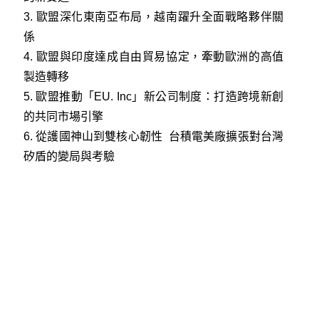
3.
歐盟深化東南亞布局，越南躍升全面戰略夥伴關
係
4.
歐盟與印度達成自由貿易協定，牽動歐洲的高值
製造轉移
5.
歐盟推動「EU. Inc」新公司制度：打造跨境新創
的共同市場引擎
6.
從護國神山到雙核心韌性 台積電美廠擴張對台灣
矽盾的變局與考驗