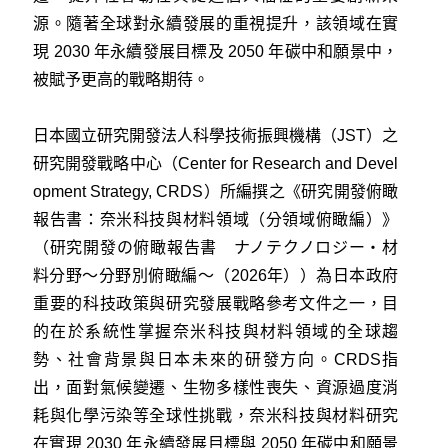
源。隨著全球對永續發展的重視提升，該領域在實
現 2030 年永續發展目標及 2050 年碳中和願景中，
被賦予更高的戰略期待。
日本國立研究開發法人科學技術振興機構（JST）之
研究開發戰略中心（Center for Research and Devel
opment Strategy, CRDS）所編撰之《研究開發俯瞰
報告書：奈米科技與材料領域（分領域俯瞰編）》
（研究開發の俯瞰報告書 ナノテクノロジー・材
料分野～分野別俯瞰編～（2026年））為日本政府
重要的科技政策與研究發展戰略參考文件之一，目
的在於系統性掌握奈米科技與材料領域的全球趨
勢、社會背景與日本未來的研發方向。CRDS指
出，面對氣候變遷、生物多樣性喪失、資源過度消
耗與化學污染等全球性挑戰，奈米科技與材料研究
在實現 2030 年永續發展目標與 2050 年碳中和願景