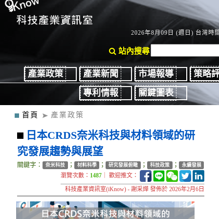
2026年8月09日 (週日) 台灣時間：
站內搜尋
產業政策
產業新聞
市場報導
策略
專利情報
關鍵圖表
首頁
產業政策
日本CRDS奈米科技與材料領域的研
究發展趨勢與展望
關鍵字：
；
；
；
；
奈米科技
材料科學
研究發展俯瞰
科技政策
永續發展
瀏覽次數：
1487
｜ 歡迎推文：
科技產業資訊室(iKnow) - 謝采燁 發佈於 2026年2月6日