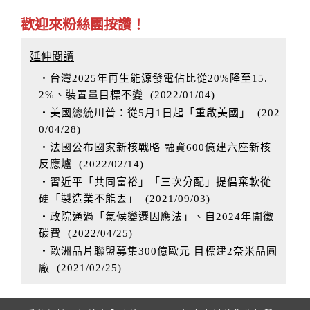
歡迎來粉絲團按讚！
延伸閱讀
‧台灣2025年再生能源發電佔比從20%降至15.
2%、裝置量目標不變
(
2022/01/04
)
‧美國總統川普：從5月1日起「重啟美國」
(
202
0/04/28
)
‧法國公布國家新核戰略 融資600億建六座新核
反應爐
(
2022/02/14
)
‧習近平「共同富裕」「三次分配」提倡棄軟從
硬「製造業不能丟」
(
2021/09/03
)
‧政院通過「氣候變遷因應法」、自2024年開徵
碳費
(
2022/04/25
)
‧歐洲晶片聯盟募集300億歐元 目標建2奈米晶圓
廠
(
2021/02/25
)