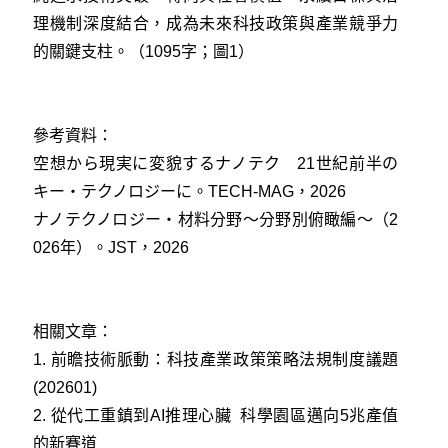
理機制深度結合，成為未來科技政策與產業競爭力
的關鍵支柱。（1095字；圖1）
參考資料：
空想から現実に変貌するナノテク 21世紀前半の
キー・テクノロジーに。TECH-MAG，2026
ナノテクノロジー・材料分野〜分野別俯瞰編〜（2
026年）。JST，2026
相關文章：
1.
前瞻技術脈動：科技產業政策策略法規制度議題
(202601)
2.
從代工重鎮到AI推理心臟 科學園區邁向5兆產值
的新賽道