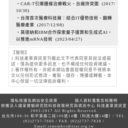
‧CAR-T引爆腫瘤治療戰火、台廠拚突圍
(
2017/
10/30
)
‧台灣首次醫療科技展：結合IT優勢技術、翻轉
醫療產業
(
2017/12/08
)
‧莫德納和IBM合作探索量子運算和生成式AI，
以推進mRNA技術
(
2023/04/27
)
【聲明】
1.科技產業資訊室刊載此文不代表同意其說法或描
述，僅為提供更多訊息，也不構成任何投資建議。
2.著作權所有，非經本網站書面授權同意不得將本
文以任何形式修改、複製、儲存、傳播或轉載，本
中心保留一切法律追訴權利。
隱私保護及網站安全政策
個人資料蒐集告知聲明
財團法人國家實驗研究院科技政策研究與資訊中心 科技產業資訊室
2003-2017 All Rights Reserved.
台北市106-36 和平東路二段106號14樓（科技大樓14樓）/ TEL:
(02)2737-7660 / FAX: (02)2737-7838 /
Email:
stmember@niar.org.tw