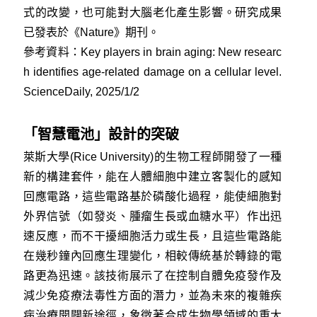
式的改變，也可能對大腦老化產生影響。研究成果
已發表於《Nature》期刊。
參考資料：
Key players in brain aging: New researc
h identifies age-related damage on a cellular level.
ScienceDaily, 2025/1/2
「智慧電池」設計的突破
萊斯大學(Rice University)的生物工程師開發了一種
新的構建套件，能在人體細胞中建立客製化的感知
回應電路，這些電路基於磷酸化過程，能使細胞對
外界信號（如發炎、腫瘤生長或血糖水平）作出迅
速反應，而不干擾細胞活力或生長，且這些電路能
在幾秒鐘內回應生理變化，相較傳統基於轉錄的電
路更為迅速。該技術展示了在控制自體免疫發作及
減少免疫療法毒性方面的潛力，並為未來的複雜疾
病治療開闢新途徑，象徵著合成生物學領域的重大