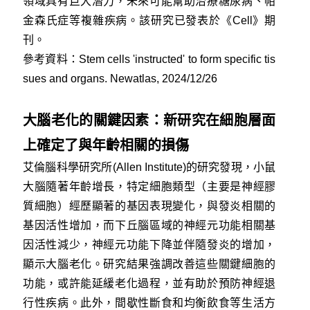
領域具有巨大潛力，未來可能幫助治療糖尿病、帕
金森氏症等複雜疾病。該研究已發表於《Cell》期
刊。
參考資料：
Stem cells 'instructed' to form specific tis
sues and organs. Newatlas, 2024/12/26
大腦老化的關鍵因素：新研究在細胞層面
上確定了與年齡相關的損傷
艾倫腦科學研究所(Allen Institute)的研究發現，小鼠
大腦隨著年齡增長，特定細胞類型（主要是神經膠
質細胞）經歷顯著的基因表現變化，與發炎相關的
基因活性增加，而下丘腦區域的神經元功能相關基
因活性減少，神經元功能下降並伴隨發炎的增加，
顯示大腦老化。研究結果強調改善這些關鍵細胞的
功能，或許能延緩老化過程，並有助於預防神經退
行性疾病。此外，間歇性斷食和均衡飲食等生活方