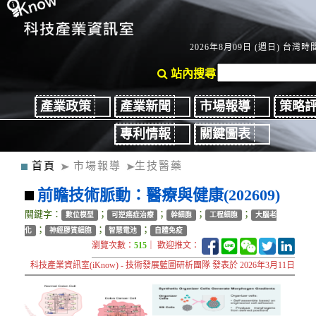
2026年8月09日 (週日) 台灣時間
站內搜尋
產業政策
產業新聞
市場報導
策略
專利情報
關鍵圖表
首頁
市場報導
生技醫藥
前瞻技術脈動：醫療與健康(202609)
關鍵字：
；
；
；
；
數位模型
可逆癌症治療
幹細胞
工程細胞
大腦老
；
；
；
化
神經膠質細胞
智慧電池
自體免疫
瀏覽次數：
515
｜ 歡迎推文：
科技產業資訊室(iKnow) - 技術發展藍圖研析團隊 發表於 2026年3月11日