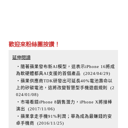
歡迎來粉絲團按讚！
延伸閱讀
‧隨著蘋果發布新AI模型，這表示iPhone 16將成
為軟硬體都具AI支援的首個產品
(
2024/04/29
)
‧蘋果供應商TDK研發出可延長40%電池壽命以
上的矽碳電池，這將改變智慧型手機遊戲規則
(
2
024/01/08
)
‧市場看錯iPhone 8銷售潛力，iPhone X將接棒
演出
(
2017/11/06
)
‧蘋果拿走手機91%利潤；華為成為最賺錢的安
卓手機商
(
2016/11/25
)