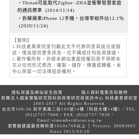
‧Thread可能取代Zigbee -ZHA並衝擊智慧家庭
的通訊標準
(
2014/11/14
)
‧拆解蘋果iPhone 12手機，台灣零組件佔12.1％
(
2020/11/24
)
【聲明】
1.科技產業資訊室刊載此文不代表同意其說法或描
述，僅為提供更多訊息，也不構成任何投資建議。
2.著作權所有，非經本網站書面授權同意不得將本
文以任何形式修改、複製、儲存、傳播或轉載，本
中心保留一切法律追訴權利。
隱私保護及網站安全政策
個人資料蒐集告知聲明
財團法人國家實驗研究院科技政策研究與資訊中心 科技產業資訊室
2003-2017 All Rights Reserved.
台北市106-36 和平東路二段106號14樓（科技大樓14樓）/ TEL:
(02)2737-7660 / FAX: (02)2737-7838 /
Email:
stmember@niar.org.tw
瀏覽器建議最佳解析度1024x768以上 │ Visitors: 36683005
Since 2012/03/10