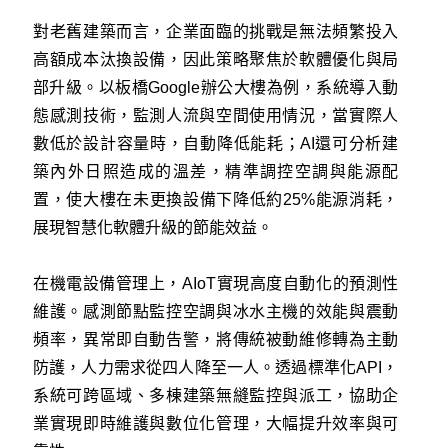
對老舊建築而言，企業面臨的挑戰是無法頻繁投入
高額成本汰換設備，因此策略聚焦於軟體優化與局
部升級。以板橋Google辦公大樓為例，系統導入動
態感測技術，監測人流與空間使用情況，當實際人
數低於設計容量時，自動降低能耗；AI還可分析建
築內外日照造成的溫差，精準調控空調與能源配
置，使大樓在未更換設備下降低約25%能源消耗，
展現智慧化軟體升級的節能效益。
在機電設備管理上，AIoT實現高度自動化的預測性
維護。感測節點監控空調與冰水主機的效能與震動
頻率，異常即自動告警，將傳統被動維修轉為主動
防護，人力需求從四人降至一人。透過標準化API，
系統可跨區域、多棟建築無縫監控與派工，協助企
業實現即時維護與數位化管理，大幅提升效率與可