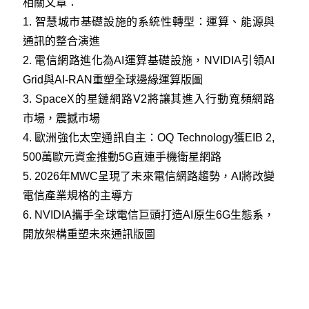
相關文章：
1.
智慧城市基礎設施的系統性轉型：運算、能源與
通訊的整合演進
2.
電信網路進化為AI運算基礎設施，NVIDIA引領AI
Grid與AI-RAN重塑全球邊緣運算版圖
3.
SpaceX的星鏈網路V2將讓其進入行動寬頻網路
市場，震撼市場
4.
歐洲強化太空通訊自主：OQ Technology獲EIB 2,
500萬歐元資金推動5G直連手機衛星網路
5.
2026年MWC呈現了未來電信網路趨勢，AI將改變
電信產業規格的主導方
6.
NVIDIA攜手全球電信巨頭打造AI原生6G生態系，
開放架構重塑未來通訊版圖