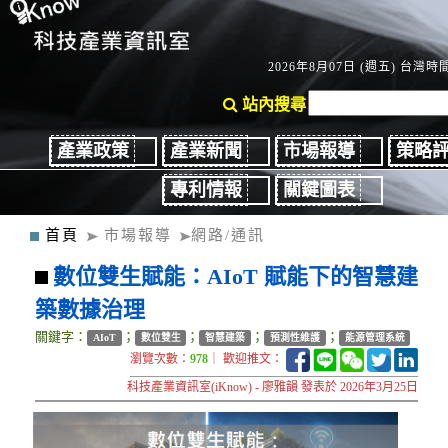
2026年8月07日 (週五) 台灣時間：
站內搜尋
產業政策
產業新聞
市場報導
策略
專利情報
關鍵圖表
首頁
市場報導
網路/通訊
數位雙生賦能：AIoT 賦能下的智慧建
築數據治理
關鍵字：
；
；
；
；
AIoT
數位雙生
智慧建築
預測性維護
能源管理系統
瀏覽次數：
978
｜ 歡迎推文：
科技產業資訊室(iKnow) - 廖雅韻 發表於 2026年3月25日