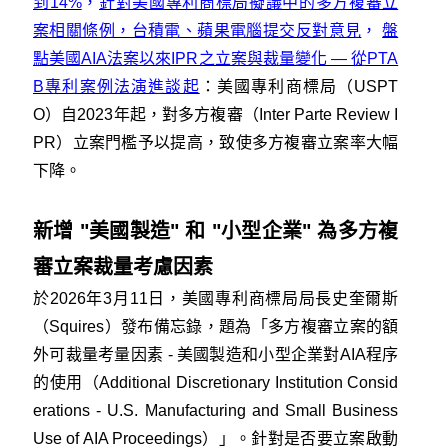
到14%
，
針對美國專利商標局擬議中的多方複審立
案相關條例，台積電、蘋果電腦提交反對意見
，
盤
點美國AIA法案以來IPR之立案與裁量變化 — 從PTA
B專利案例法演進談起
：美國專利商標局（USPT
O）自2023年起，對多方複審（Inter Parte Review I
PR）立案門檻予以提高，致使多方複審立案率大幅
下降。
新增 "美國製造" 和 "小型企業" 為多方複
審立案裁量考慮因素
於2026年3月11日，美國專利商標局局長史奎爾斯
（Squires）發布備忘錄，題為「多方複審立案的額
外可裁量考量因素 - 美國製造和小型企業對AIA程序
的使用（Additional Discretionary Institution Consid
erations - U.S. Manufacturing and Small Business
Use of AIA Proceedings）」。針對是否要立案啟動