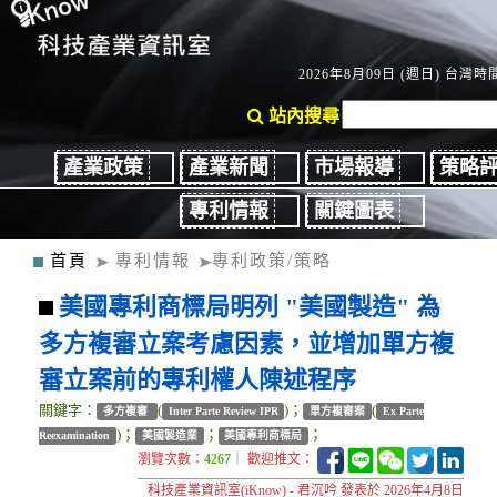
2026年8月09日 (週日) 台灣時間
站內搜尋
產業政策
產業新聞
市場報導
策略
專利情報
關鍵圖表
首頁
專利情報
專利政策/策略
美國專利商標局明列 "美國製造" 為
多方複審立案考慮因素，並增加單方複
審立案前的專利權人陳述程序
關鍵字：
(
)；
(
多方複審
Inter Parte Review IPR
單方複審案
Ex Parte
)；
；
；
Reexamination
美國製造業
美國專利商標局
瀏覽次數：
4267
｜ 歡迎推文：
科技產業資訊室(iKnow) - 君沉吟 發表於 2026年4月8日