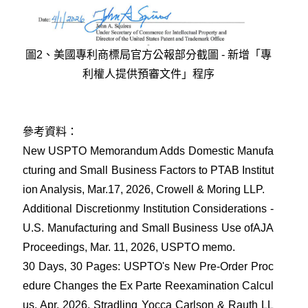
圖2、美國專利商標局官方公報部分截圖 - 新增「專
利權人提供預審文件」程序
參考資料：
New USPTO Memorandum Adds Domestic Manufa
cturing and Small Business Factors to PTAB Institut
ion Analysis
, Mar.17, 2026, Crowell & Moring LLP.
Additional Discretionmy Institution Considerations -
U.S. Manufacturing and Small Business Use ofAJA
Proceedings
, Mar. 11, 2026, USPTO memo.
30 Days, 30 Pages: USPTO's New Pre-Order Proc
edure Changes the Ex Parte Reexamination Calcul
us
, Apr. 2026, Stradling Yocca Carlson & Rauth LL