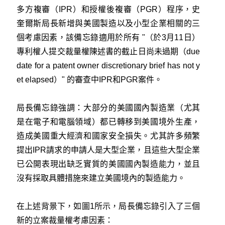
多方複審（IPR）和授權後複審（PGR）程序，史
奎爾斯局長新增與美國製造以及小型企業相關的三
個考慮因素，該備忘錄適用於所有 "（於3月11日）
專利權人提交裁量權陳述書的截止日尚未過期（due
date for a patent owner discretionary brief has not y
et elapsed）" 的審查中IPR和PGR案件。
局長備忘錄強調：大部分的美國國內製造業（尤其
是在電子和電腦領域）都已轉移到美國境外生產，
造成美國重大經濟和國家安全損失。尤其許多頻繁
提出IPR請求的申請人是大型企業，且這些大型企業
已公開表現出缺乏實質的美國國內製造能力，並且
沒有採取具體措施來建立美國境內的製造能力。
在上述背景下，如圖1所示，局長備忘錄引入了三個
新的立案裁量權考慮因素：