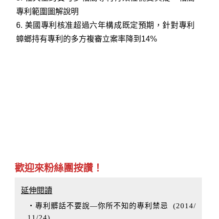
專利範圍圖解說明
6.
美國專利核准超過六年構成既定預期，針對專利
蟑螂持有專利的多方複審立案率降到14%
歡迎來粉絲團按讚！
延伸閱讀
‧專利髒話不要說—你所不知的專利禁忌
(
2014/
11/24
)