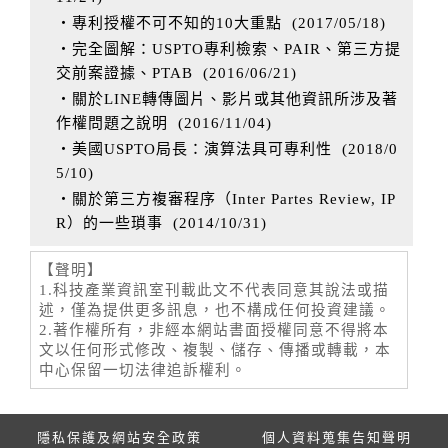
‧專利授權不可不知的10大重點
(
2017/05/18
)
‧完全圖解：USPTO專利檢索、PAIR、第三方提
交前案證據、PTAB
(
2016/06/21
)
‧關於LINE轉傳圖片、影片或其他資訊所涉及著
作權問題之說明
(
2016/11/04
)
‧美國USPTO局長：演算法具可專利性
(
2018/0
5/10
)
‧關於第三方複審程序（Inter Partes Review, IP
R）的一些瑣事
(
2014/10/31
)
【聲明】
1.科技產業資訊室刊載此文不代表同意其說法或描
述，僅為提供更多訊息，也不構成任何投資建議。
2.著作權所有，非經本網站書面授權同意不得將本
文以任何形式修改、複製、儲存、傳播或轉載，本
中心保留一切法律追訴權利。
隱私保護及網站安全政策
個人資料蒐集告知聲明