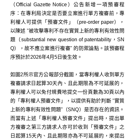
（Official Gazette Notice）公告新增一項預審程
序：在專利局決定是否要立案進行單方複審前，專
利權人可提供「預審文件」（pre-order paper），
以陳述 "被攻擊專利不存在實質上新的專利有效性問
題（substantial new question of patentability，SN
Q），故不應立案進行複審" 的防禦論點。該預審程
序預計於2026年4月5日後生效。
如圖2所示官方公報部分截圖，當專利權人收到單方
複審請求日起算30天內、且此期限為不可延展的，
專利權人可以免付規費地提交一份頁數為30頁以內
的「專利權人預審文件」，以提供有助於判斷 "實質
上新的專利有效性問題"（SNQ）是否存在的資訊。
而當有上述「專利權人預審文件」提出時，提出單
方複審之第三方請求人亦可於收到「預審文件」之
日起算15天內、且此期限亦為不可延展的，來提出