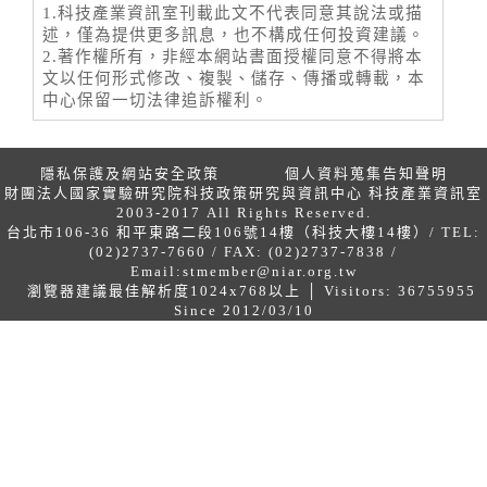
1.科技產業資訊室刊載此文不代表同意其說法或描
述，僅為提供更多訊息，也不構成任何投資建議。
2.著作權所有，非經本網站書面授權同意不得將本
文以任何形式修改、複製、儲存、傳播或轉載，本
中心保留一切法律追訴權利。
隱私保護及網站安全政策
個人資料蒐集告知聲明
財團法人國家實驗研究院科技政策研究與資訊中心 科技產業資訊室
2003-2017 All Rights Reserved.
台北市106-36 和平東路二段106號14樓（科技大樓14樓）/ TEL:
(02)2737-7660 / FAX: (02)2737-7838 /
Email:
stmember@niar.org.tw
瀏覽器建議最佳解析度1024x768以上 │ Visitors: 36755955
Since 2012/03/10