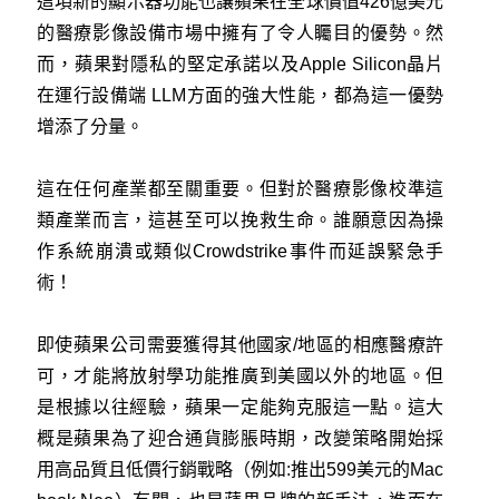
這項新的顯示器功能也讓蘋果在全球價值426億美元
的醫療影像設備市場中擁有了令人矚目的優勢。然
而，蘋果對隱私的堅定承諾以及Apple Silicon晶片
在運行設備端 LLM方面的強大性能，都為這一優勢
增添了分量。
這在任何產業都至關重要。但對於醫療影像校準這
類產業而言，這甚至可以挽救生命。誰願意因為操
作系統崩潰或類似Crowdstrike事件而延誤緊急手
術！
即使蘋果公司需要獲得其他國家/地區的相應醫療許
可，才能將放射學功能推廣到美國以外的地區。但
是根據以往經驗，蘋果一定能夠克服這一點。這大
概是蘋果為了迎合通貨膨脹時期，改變策略開始採
用高品質且低價行銷戰略（例如:推出599美元的Mac