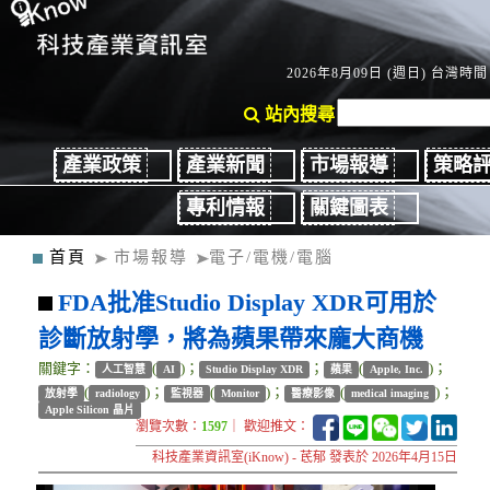
2026年8月09日 (週日) 台灣時間：
站內搜尋
產業政策
產業新聞
市場報導
策略
專利情報
關鍵圖表
首頁
市場報導
電子/電機/電腦
FDA批准Studio Display XDR可用於
診斷放射學，將為蘋果帶來龐大商機
關鍵字：
(
)；
；
(
)；
人工智慧
AI
Studio Display XDR
蘋果
Apple, Inc.
(
)；
(
)；
(
)；
放射學
radiology
監視器
Monitor
醫療影像
medical imaging
Apple Silicon 晶片
瀏覽次數：
1597
｜ 歡迎推文：
科技產業資訊室(iKnow) - 茋郁 發表於 2026年4月15日