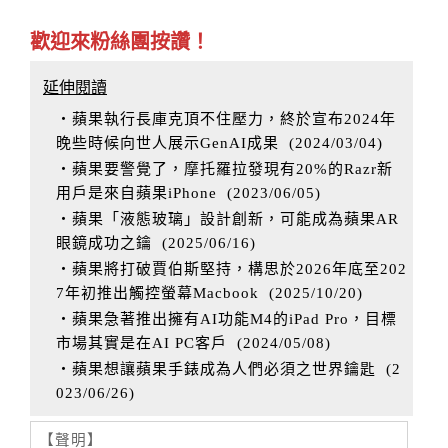
歡迎來粉絲團按讚！
延伸閱讀
‧蘋果執行長庫克頂不住壓力，終於宣布2024年
晚些時候向世人展示GenAI成果
(
2024/03/04
)
‧蘋果要警覺了，摩托羅拉發現有20%的Razr新
用戶是來自蘋果iPhone
(
2023/06/05
)
‧蘋果「液態玻璃」設計創新，可能成為蘋果AR
眼鏡成功之鑰
(
2025/06/16
)
‧蘋果將打破賈伯斯堅持，構思於2026年底至202
7年初推出觸控螢幕Macbook
(
2025/10/20
)
‧蘋果急著推出擁有AI功能M4的iPad Pro，目標
市場其實是在AI PC客戶
(
2024/05/08
)
‧蘋果想讓蘋果手錶成為人們必須之世界鑰匙
(
2
023/06/26
)
【聲明】