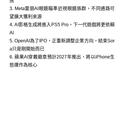
進
3.
Meta雷朋AI眼鏡瞄準近視眼鏡族群，不同通路可
望擴大獲利來源
4.
AI影格生成將進入PS5 Pro，下一代遊戲將更依賴
AI
5.
OpenAI為了IPO，正重新調整企業方向，結束Sor
a只是剛開始而已
6.
蘋果AI穿戴徽章預計2027年推出，將以iPhone生
態運作為核心