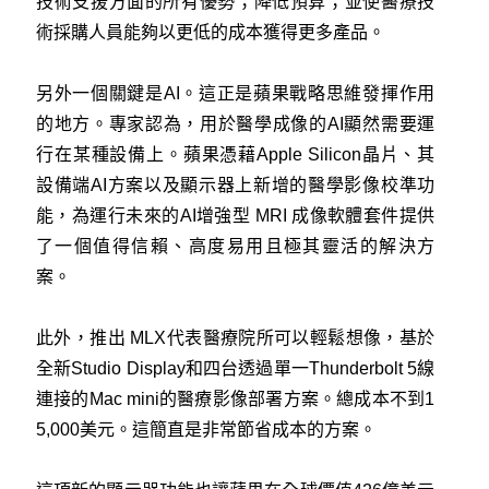
技術支援方面的所有優勢；降低預算；並使醫療技
術採購人員能夠以更低的成本獲得更多產品。
另外一個關鍵是AI。這正是蘋果戰略思維發揮作用
的地方。專家認為，用於醫學成像的AI顯然需要運
行在某種設備上。蘋果憑藉Apple Silicon晶片、其
設備端AI方案以及顯示器上新增的醫學影像校準功
能，為運行未來的AI增強型 MRI 成像軟體套件提供
了一個值得信賴、高度易用且極其靈活的解決方
案。
此外，推出 MLX代表醫療院所可以輕鬆想像，基於
全新Studio Display和四台透過單一Thunderbolt 5線
連接的Mac mini的醫療影像部署方案。總成本不到1
5,000美元。這簡直是非常節省成本的方案。