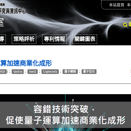
本站首頁
本
導
策略評析
專利情報
關鍵圖表
運算加速商業化成形
)；
；
；
；
；
HQI
QuEra
IonQ
LightsynQ
量子網路
量子位元