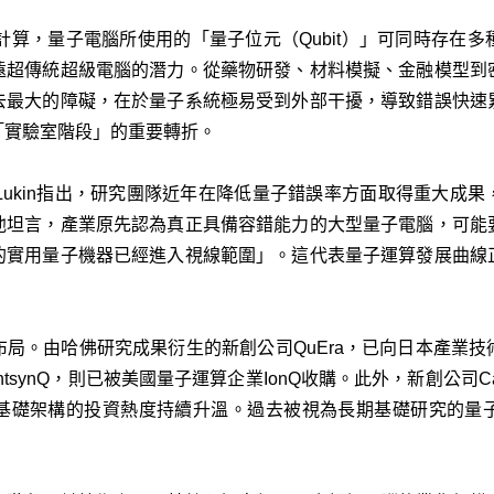
計算，量子電腦所使用的「量子位元（Qubit）」可同時存在
遠超傳統超級電腦的潛力。從藥物研發、材料模擬、金融模型到
去最大的障礙，在於量子系統極易受到外部干擾，導致錯誤快速
「實驗室階段」的重要轉折。
ail Lukin指出，研究團隊近年在降低量子錯誤率方面取得重大
他坦言，產業原先認為真正具備容錯能力的大型量子電腦，可能
的實用量子機器已經進入視線範圍」。這代表量子運算發展曲線
局。由哈佛研究成果衍生的新創公司QuEra，已向日本產業
tsynQ，則已被美國量子運算企業IonQ收購。此外，新創公司Cav
基礎架構的投資熱度持續升溫。過去被視為長期基礎研究的量