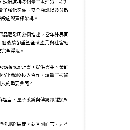
，透過連接多個量子處理器，提升
量子強化影像、安全通訊以及分散
礎設施與資訊架構。
年電晶體發明為例指出，當年外界同
，但後續卻重塑全球產業與社會結
未完全浮現。
lerator計畫，提供資金、業師
型科技企業也積極投入合作，讓量子技術
科技的重要典範。
隊坦言，量子系統與傳統電腦邏輯
轉移即將展開。對各國而言，這不