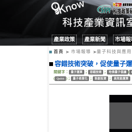
產業政策
產業新聞
市場報
首頁
市場報導
量子科技與應用
容錯技術突破，促使量子
關鍵字：
；
；
(
量子運算
容錯技術
哈佛量子倡議
(
)；
；
；
Qubit
量子商業化
新創投資
高效能運算