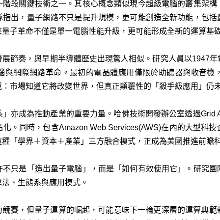
一階段關鍵技術之一。其核心概念類似現今超級電腦的叢集架構
隊指出，量子網路不只是提升規模，更可能創造全新功能，包括
來量子革命不僅是單一電腦性能升級，更可能形成全新的運算基
展節奏，與早期半導體歷史出現驚人相似。研究人員以1947
腦與網際網路革命。最初的電晶體應用僅限於助聽器與收音機
境：市場知道它將改變世界，但真正顛覆性的「殺手級應用」仍
亦成為推動產業的重要力量。哈佛技術開發辦公室透過Grid Acce
同時，包含Amazon Web Services(AWS)在內的大
這種「學界＋資本＋產業」三方融合模式，正成為美國推進前瞻
許不只是「造出量子電腦」，而是「如何有效使用它」。研究團
算法、生態系與應用模式。
算力競賽，但量子運算的崛起，可能意味下一輪更深層的運算典範