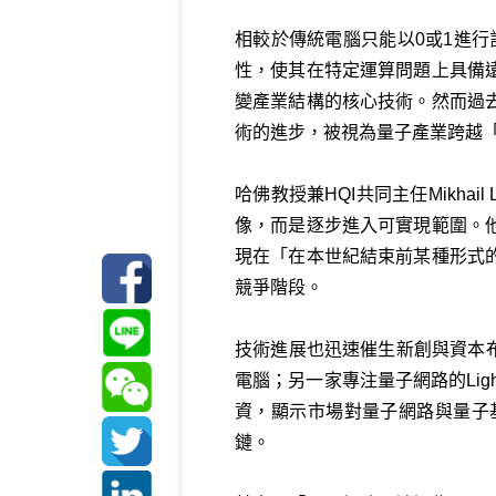
相較於傳統電腦只能以0或1進行
性，使其在特定運算問題上具備
變產業結構的核心技術。然而過
術的進步，被視為量子產業跨越
哈佛教授兼HQI共同主任Mikh
像，而是逐步進入可實現範圍。
現在「在本世紀結束前某種形式
競爭階段。
技術進展也迅速催生新創與資本布
電腦；另一家專注量子網路的Ligh
資，顯示市場對量子網路與量子
鏈。