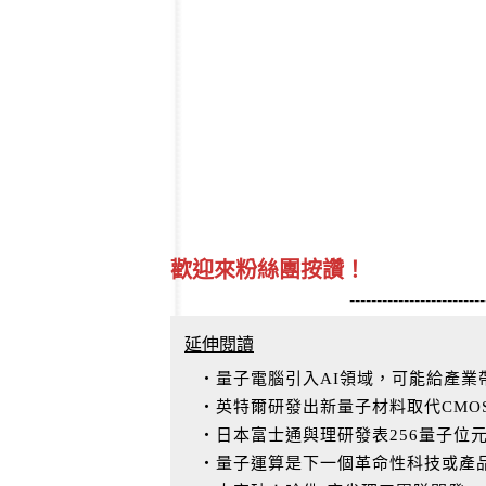
歡迎來粉絲團按讚！
-------------------------
延伸閱讀
‧量子電腦引入AI領域，可能給產業
‧英特爾研發出新量子材料取代CMO
‧日本富士通與理研發表256量子位元
‧量子運算是下一個革命性科技或產品