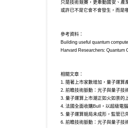
只是技術競賽，更牽動國安、產
或許已不是它會不會發生，而是哪
參考資料：
Building useful quantum computers
Harvard Researchers: Quantum C
相關文章：
1.
隨著上市家數增加，量子運算
2.
前瞻技術脈動：光子與量子技術(2
3.
量子運算上市潮正如火如荼的
4.
法國全面收購Bull，以超級
5.
量子運算競局未成形，監管已
6.
前瞻技術脈動：光子與量子技術(2