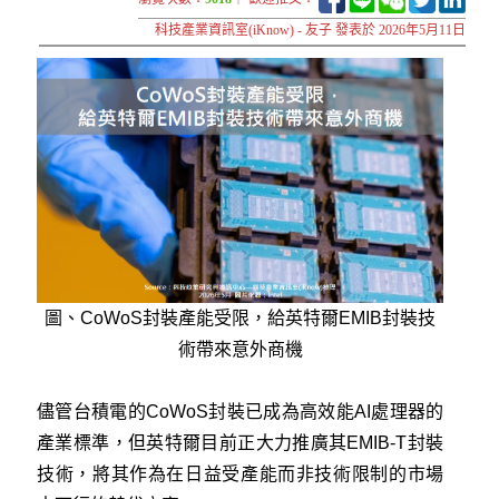
科技產業資訊室(iKnow) - 友子 發表於 2026年5月11日
圖、CoWoS封裝產能受限，給英特爾EMIB封裝技
術帶來意外商機
儘管台積電的CoWoS封裝已成為高效能AI處理器的
產業標準，但英特爾目前正大力推廣其EMIB-T封裝
技術，將其作為在日益受產能而非技術限制的市場