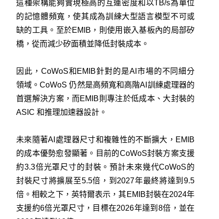
這種架構能夠實現極高的互連密度和以TB/s為單位
的記憶體頻寬，使其成為訓練大型語言模型不可或
缺的工具。至於EMIB，則使用嵌入基板內的局部矽
橋，從而減少矽面積並降低封裝成本。
因此，CoWoS和EMIB針對的是AI市場的不同細分
領域。CoWoS 仍然是高頻寬和高階AI訓練處理器的
首選解決方案，而EMIB則專注於低成本、大封裝的
ASIC 和推理加速器設計。
未來隨著AI處理器尺寸和複雜性的不斷擴大，EMIB
的成本優勢愈發顯著。目前的CoWoS封裝方案支援
約3.3倍光罩尺寸的封裝。預計未來幾代CoWoS的
封裝尺寸將擴展至5.5倍，到2027年最終將達到9.5
倍。相較之下，英特爾表示，其EMIB封裝在2024年
支援約6倍光罩尺寸，目標在2026年達到8倍，並在