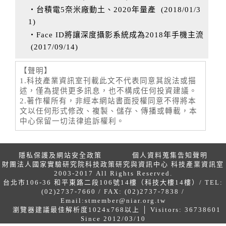
‧台積電5奈米廠動土、2020年量產
(
2018/01/3
1
)
‧Face ID將讓深度攝影系統成為2018年手機主流
(
2017/09/14
)
【聲明】
1.科技產業資訊室刊載此文不代表同意其說法或描
述，僅為提供更多訊息，也不構成任何投資建議。
2.著作權所有，非經本網站書面授權同意不得將本
文以任何形式修改、複製、儲存、傳播或轉載，本
中心保留一切法律追訴權利。
隱私保護及網站安全政策
個人資料蒐集告知聲明
財團法人國家實驗研究院科技政策研究與資訊中心 科技產業資訊室
2003-2017 All Rights Reserved.
台北市106-36 和平東路二段106號14樓（科技大樓14樓）/ TEL:
(02)2737-7660 / FAX: (02)2737-7838 /
Email:
stmember@niar.org.tw
瀏覽器建議最佳解析度1024x768以上 │ Visitors: 36738601
Since 2012/03/10