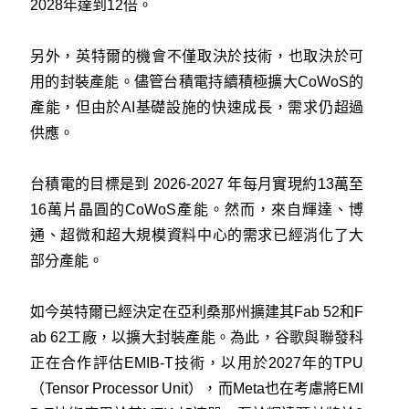
2028年達到12倍。
另外，英特爾的機會不僅取決於技術，也取決於可
用的封裝產能。儘管台積電持續積極擴大CoWoS的
產能，但由於AI基礎設施的快速成長，需求仍超過
供應。
台積電的目標是到 2026-2027 年每月實現約13萬至
16萬片晶圓的CoWoS產能。然而，來自輝達、博
通、超微和超大規模資料中心的需求已經消化了大
部分產能。
如今英特爾已經決定在亞利桑那州擴建其Fab 52和F
ab 62工廠，以擴大封裝產能。為此，谷歌與聯發科
正在合作評估EMIB-T技術，以用於2027年的TPU
（Tensor Processor Unit），而Meta也在考慮將EMI