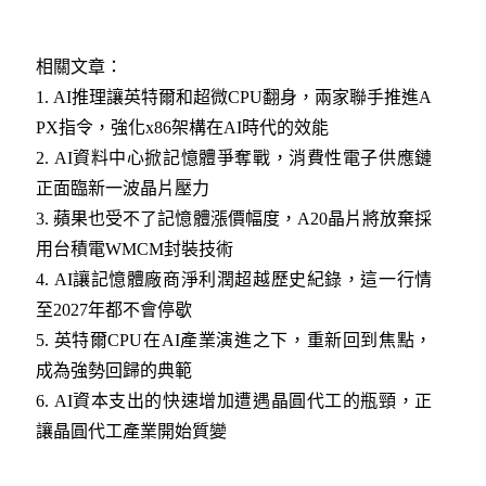
相關文章：
1.
AI推理讓英特爾和超微CPU翻身，兩家聯手推進A
PX指令，強化x86架構在AI時代的效能
2.
AI資料中心掀記憶體爭奪戰，消費性電子供應鏈
正面臨新一波晶片壓力
3.
蘋果也受不了記憶體漲價幅度，A20晶片將放棄採
用台積電WMCM封裝技術
4.
AI讓記憶體廠商淨利潤超越歷史紀錄，這一行情
至2027年都不會停歇
5.
英特爾CPU在AI產業演進之下，重新回到焦點，
成為強勢回歸的典範
6.
AI資本支出的快速增加遭遇晶圓代工的瓶頸，正
讓晶圓代工產業開始質變