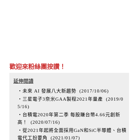
歡迎來粉絲團按讚！
延伸閱讀
‧未來 AI 發展八大新趨勢
(
2017/10/06
)
‧三星電子3奈米GAA製程2021年量產
(
2019/0
5/16
)
‧台積電2020年第二季 每股賺台幣4.66元創新
高！
(
2020/07/16
)
‧從2021年起將全面採用GaN和SiC半導體、台積
電代工扮要角
(
2021/01/07
)