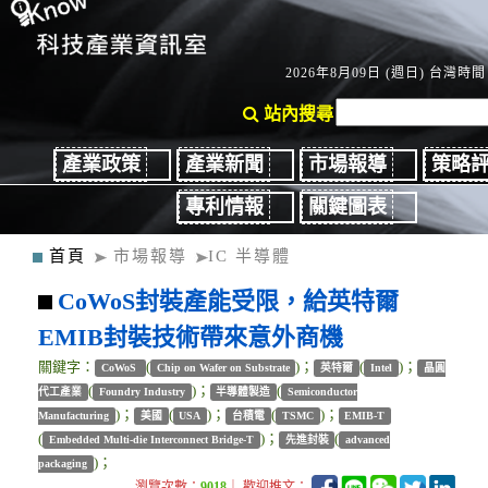
2026年8月09日 (週日) 台灣時間：
站內搜尋
產業政策
產業新聞
市場報導
策略
專利情報
關鍵圖表
首頁
市場報導
IC 半導體
CoWoS封裝產能受限，給英特爾
EMIB封裝技術帶來意外商機
關鍵字：
(
)；
(
)；
CoWoS
Chip on Wafer on Substrate
英特爾
Intel
晶圓
(
)；
(
代工產業
Foundry Industry
半導體製造
Semiconductor
)；
(
)；
(
)；
Manufacturing
美國
USA
台積電
TSMC
EMIB-T
(
)；
(
Embedded Multi-die Interconnect Bridge-T
先進封裝
advanced
)；
packaging
瀏覽次數：
9018
｜ 歡迎推文：