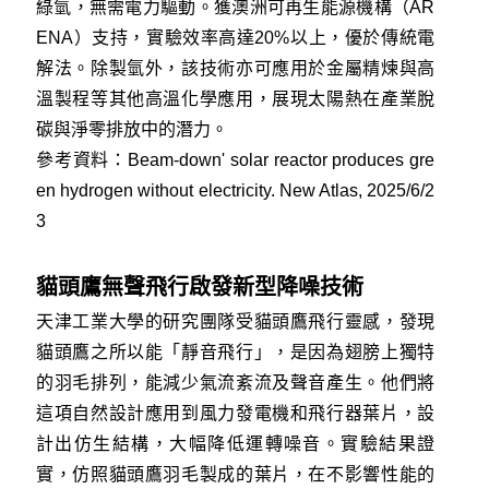
綠氫，無需電力驅動。獲澳洲可再生能源機構（AR
ENA）支持，實驗效率高達20%以上，優於傳統電
解法。除製氫外，該技術亦可應用於金屬精煉與高
溫製程等其他高溫化學應用，展現太陽熱在產業脫
碳與淨零排放中的潛力。
參考資料：
Beam-down' solar reactor produces gre
en hydrogen without electricity. New Atlas, 2025/6/2
3
貓頭鷹無聲飛行啟發新型降噪技術
天津工業大學的研究團隊受貓頭鷹飛行靈感，發現
貓頭鷹之所以能「靜音飛行」，是因為翅膀上獨特
的羽毛排列，能減少氣流紊流及聲音產生。他們將
這項自然設計應用到風力發電機和飛行器葉片，設
計出仿生結構，大幅降低運轉噪音。實驗結果證
實，仿照貓頭鷹羽毛製成的葉片，在不影響性能的