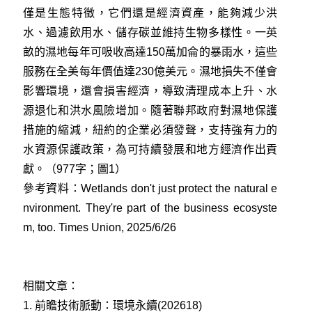
僅是生態特徵，它們還是經濟資產，能夠減少洪
水、過濾飲用水、儲存碳並維持生物多樣性。一英
畝的濕地每年可吸收高達150萬加侖的暴雨水，這些
服務在全美每年價值達230億美元。濕地損失不僅會
影響環境，還會損害經濟，導致清理成本上升、水
源退化和洪水風險增加。隨著聯邦政府對濕地保護
措施的縮減，紐約的企業必須發聲，支持強有力的
水資源保護政策，為可持續發展和地方經濟作出貢
獻。（977字；圖1）
參考資料：
Wetlands don't just protect the natural e
nvironment. They're part of the business ecosyste
m, too. Times Union, 2025/6/26
相關文章：
1.
前瞻技術脈動：環境永續(202618)