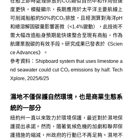
在船上即時處理排放的CO₂類似自然中和作用但速
度更快，模擬顯示，長期應用於太平洋主要航線上
可削減船舶約50%的CO₂排放，且經測算對海洋pH
和總溶解固碳量影響甚微（<1.4%變動），此技術不
需大幅改造船身預期能快速整合至現有商船，作為
航運業脫碳的有效手段。研究成果已發表於《Scien
ce Advances》。
參考資料：
Shipboard system that uses limestone a
nd seawater could cut CO₂ emissions by half. Tech
Xplore, 2025/6/25
濕地不僅保護自然環境，也是商業生態系
統的一部分
紐約州一直以來致力於環境保護，最近對於濕地保
護提出承諾。然而，隨著氣候危機的加劇和聯邦保
護措施的縮減，州政府的行動已不再足夠。濕地不