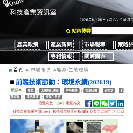
2026年8月08日 (週六) 台灣時間
站內搜尋
產業政策
產業新聞
市場報導
策略
專利情報
關鍵圖表
首頁
市場報導
能源/生態環境
前瞻技術脈動：環境永續(202619)
關鍵字：
；
；
；
；
；
綠氫
太陽熱反應器
降噪技術
仿生結構
碳排放
航
；
；
運脫碳
濕地保護
商業生態系
瀏覽次數：
550
｜ 歡迎推文：
科技產業資訊室(iKnow) - 技術發展藍圖研析團隊 發表於 2026年5月15日