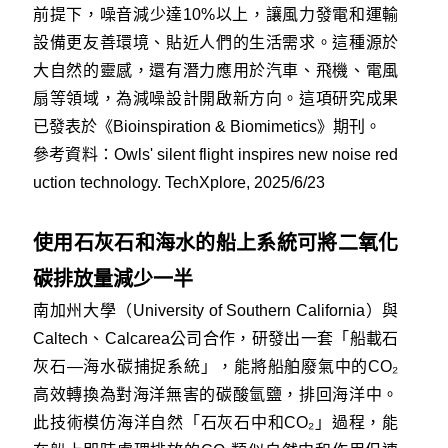
前提下，噪音減少達10%以上，讓風力發電和運輸
設備更友善環境、貼近人們的生活需求。這種源於
大自然的靈感，還有潛力應用於汽車、飛機、電風
扇等領域，為減噪設計開啟新方向。這項研究成果
已發表於《Bioinspiration & Biomimetics》期刊。
參考資料：
Owls' silent flight inspires new noise red
uction technology. TechXplore, 2025/6/23
使用石灰石和海水的船上系統可將二氧化
碳排放量減少一半
南加州大學（University of Southern California）與
Caltech、Calcarea公司合作，研發出一套「船載石
灰石—海水碳捕捉系統」，能將船舶廢氣中的CO₂
高效轉換為對海洋無害的碳酸氫鹽，排回海洋中。
此技術模仿海洋自然「石灰石中和CO₂」過程，能