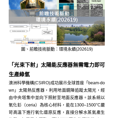
圖、前瞻技術脈動：環境永續(202619)
「光束下射」太陽能反應器無需電力即可
生產綠氫
澳洲科學機構(CSIRO)成功展示全球首座「beam-do
wn」太陽熱反應器，利用地面鏡陣追蹤太陽光，經
由中央塔集中並向下照射至地面反應器。該系統以
氧化釤（ceria）為核心材料，能在1300–1500°C嚴
苛高溫下進行氧化還原反應，直接分解水蒸氣產生