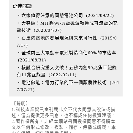
延伸閱讀
‧六家值得注意的固態電池公司
(
2021/09/22
)
‧大突破！MIT將Wi-Fi電磁波轉換成直流電的充
電技術
(
2020/04/07
)
‧石墨烯電池的發展現況與未來可行性
(
2015/0
7/17
)
‧全球前三大電動車電池製造商佔69%的市佔率
(
2021/08/31
)
‧核融合研究重大突破！五秒內創59兆焦耳紀錄
有11兆瓦能量
(
2022/02/11
)
‧電池儲能：電力行業的下一個顛覆性技術
(
201
7/07/27
)
【聲明】
1.科技產業資訊室刊載此文不代表同意其說法或描
述，僅為提供更多訊息，也不構成任何投資建議。
2.著作權所有，非經本網站書面授權同意不得將本
文以任何形式修改、複製、儲存、傳播或轉載，本