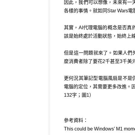
因此，我們可以想像，未來有一
各樣的事情。就如同Star War
其實，AI代理電腦的概念是否真
該是始終處於活動狀態，始終上
但是這一問題就來了。如果人們
麼消費者除了要花2千甚至3千美元購
更何況其筆記型電腦風扇是不是仍
電腦的定位，其需要更多改進。因
132字；圖1）
參考資料：
This could be Windows’ M1 moment