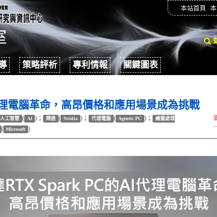
本站首頁
本
導
策略評析
專利情報
關鍵圖表
的AI代理電腦革命，高昂價格和應用場景成為挑戰
(
)；
(
)；
(
)；
人工智慧
AI
輝達
Nvidia
代理電腦
Agentic PC
繪圖處理
(
)
Microsoft