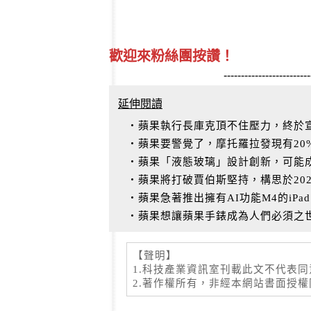
歡迎來粉絲團按讚！
-------------------------
延伸閱讀
‧蘋果執行長庫克頂不住壓力，終於宣布
‧蘋果要警覺了，摩托羅拉發現有20%的
‧蘋果「液態玻璃」設計創新，可能
‧蘋果將打破賈伯斯堅持，構思於2026
‧蘋果急著推出擁有AI功能M4的iPad
‧蘋果想讓蘋果手錶成為人們必須之
【聲明】
1.科技產業資訊室刊載此文不代表
2.著作權所有，非經本網站書面授