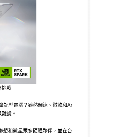
為挑戰
遊戲筆記型電腦？雖然輝達、微軟和Ar
很難說。
聯想和微星眾多硬體夥伴，並在台