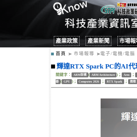
產業政策
產業新聞
市場報
首頁
市場報導
電子/電機/電腦
輝達RTX Spark PC
關鍵字：
(
)；
；
ARM架構
ARM Architecture
Arm
(
)；
；
；
器
GPU
Computex 2026
RTX Spark
微軟