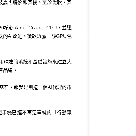
宏碁和技嘉也將緊跟其後。至於微軟，其
心 Arm「Grace」CPU，並透
flop級的AI效能。微軟透露，該GPU包
用輝達的系統和基礎設施來建立大
產品線。
基石，那就是創造一個AI代理的市
型手機已經不再是單純的「行動電