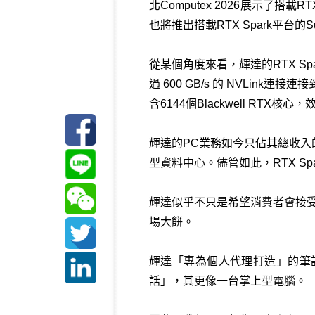
北Computex 2026展示了
也將推出搭載RTX Spark平台的Surfa
從某個角度來看，輝達的RTX Sp
過 600 GB/s 的 NVLink連
含6144個Blackwell RTX核心
輝達的PC業務如今只佔其總收
型資料中心。儘管如此，RTX S
輝達似乎不只是希望消費者會接受
場大餅。
輝達「專為個人代理打造」的筆
話」，其更像一台掌上型電腦。