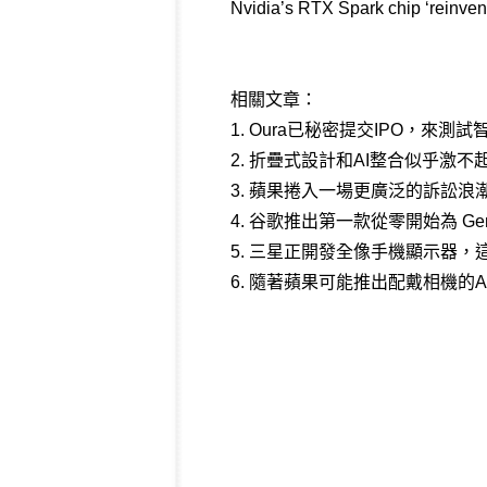
Nvidia’s RTX Spark chip ‘reinvent
相關文章：
1.
Oura已秘密提交IPO，來
2.
折疊式設計和AI整合似乎激不
3.
蘋果捲入一場更廣泛的訴訟浪
4.
谷歌推出第一款從零開始為 Gemini 
5.
三星正開發全像手機顯示器，這
6.
隨著蘋果可能推出配戴相機的Ai