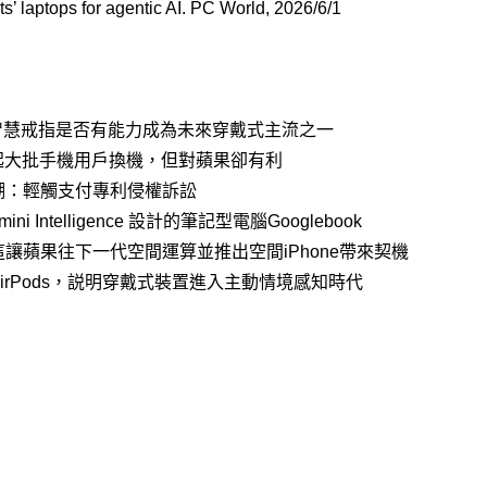
s’ laptops for agentic AI. PC World, 2026/6/1
測試智慧戒指是否有能力成為未來穿戴式主流之一
起大批手機用戶換機，但對蘋果卻有利
潮：輕觸支付專利侵權訴訟
Intelligence 設計的筆記型電腦Googlebook
讓蘋果往下一代空間運算並推出空間iPhone帶來契機
rPods，説明穿戴式裝置進入主動情境感知時代