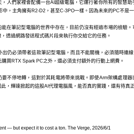
天，人們家裡會配備一台AI超級電腦，它運行著你所有的智慧助
s電影中，主角擁有R2-D2，甚至C-3PO一樣。因為未來的PC不
的能在筆記型電腦的世界中存在，目前仍沒有經過市場的檢驗。
線，透過網路發送程式碼片段來執行你交給它的任務。
外出仍必須帶者這款筆記型電腦，而且不能關機，必須隨時連線，
買RTX Spark PC之外，還必須支付額外的行動上網費。
要不停地轉，這對於其耗電將帶來挑戰。即使Arm架構處理器
此，輝達掀起的這股AI代理電腦風，能否真的實踐，還有待真
 — but expect it to cost a ton. The Verge, 2026/6/1