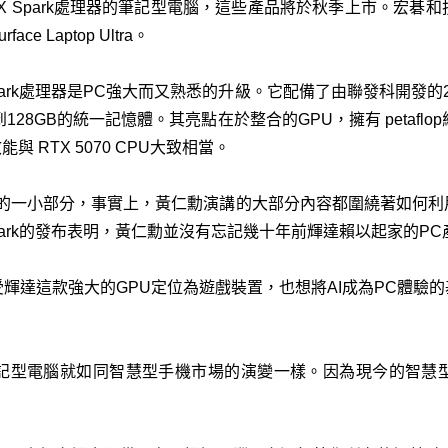
搭載RTX Spark處理器的筆記型電腦，這些產品將於秋季上市。
ce Laptop Ultra。
ark處理器是PC強大而又熟悉的升級。它配備了由聯發科開發的20核
接連接到128GB的​​統一記憶體。其亮點在於整合的GPU，擁有 peta
，效能與 RTX 5070 CPU大致相當。
入的一小部分，事實上，黃仁勳演講的大部分內容都圍繞著如何利
park的發布表明，黃仁勳並沒有忘記幾十年前輝達賴以起家的PC
輝達這款強大的GPU定位為遊戲裝置，也想將AI成為PC體驗的
記型電腦就如同智慧型手機市場的演變一樣。因為現今的智慧