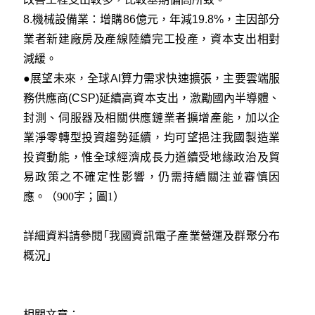
8.機械設備業：增購86億元，年減19.8%，主因部分
業者新建廠房及產線陸續完工投產，資本支出相對
減緩。
●展望未來，全球AI算力需求快速擴張，主要雲端服
務供應商(CSP)延續高資本支出，激勵國內半導體、
封測、伺服器及相關供應鏈業者擴增產能，加以企
業淨零轉型投資趨勢延續，均可望挹注我國製造業
投資動能，惟全球經濟成長力道續受地緣政治及貿
易政策之不確定性影響，仍需持續關注並審慎因
應。
（900字；圖1）
詳細資料請參閱｢我國資訊電子產業營運及群聚分布
概況」
相關文章：