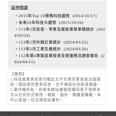
延伸閱讀
‧2015年Top 10策略科技趨勢
(
2014/10/17
)
‧未來20年科技大趨勢
(
2015/10/16
)
‧113年2月批發、零售及餐飲業營業額統計
(
202
4/03/26
)
‧113年2月外銷訂單統計
(
2024/03/22
)
‧113年2月工業生產統計
(
2024/03/26
)
‧112年第4季製造業投資及營運概況調查報告
(
2
024/04/11
)
【聲明】
1.科技產業資訊室刊載此文不代表同意其說法或描
述，僅為提供更多訊息，也不構成任何投資建議。
2.著作權所有，非經本網站書面授權同意不得將本
文以任何形式修改、複製、儲存、傳播或轉載，本
中心保留一切法律追訴權利。