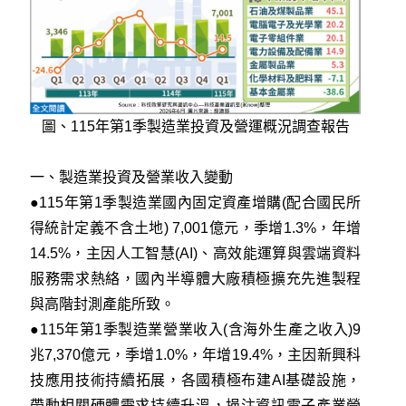
圖、115年第1季製造業投資及營運概況調查報告
一、製造業投資及營業收入變動
●115年第1季製造業國內固定資產增購(配合國民所
得統計定義不含土地) 7,001億元，季增1.3%，年增
14.5%，主因人工智慧(AI)、高效能運算與雲端資料
服務需求熱絡，國內半導體大廠積極擴充先進製程
與高階封測產能所致。
●115年第1季製造業營業收入(含海外生產之收入)9
兆7,370億元，季增1.0%，年增19.4%，主因新興科
技應用技術持續拓展，各國積極布建AI基礎設施，
帶動相關硬體需求持續升溫，挹注資訊電子產業營