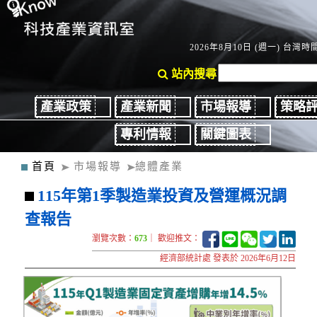
2026年8月10日 (週一) 台灣時間：
站內搜尋
產業政策
產業新聞
市場報導
策略
專利情報
關鍵圖表
首頁
市場報導
總體產業
115年第1季製造業投資及營運概況調
查報告
瀏覽次數：
673
｜ 歡迎推文：
經濟部統計處 發表於 2026年6月12日