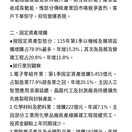
收成長動能，惟部分傳統產業因市場競爭激烈，客
戶下單保守，抑低營運表現。
二、固定資產增購
●按固定資產型態分：115年第1季以機械及雜項設
備增購占78.9%最多，年增15.3%；其次為房屋及營
建工程占20.8%，年增11.8%。
●就行業別觀察
1.電子零組件業：第1季固定資產增購5,453億元，
占製造業77.9%居各業之冠，年增20.1%，主因人工
智慧應用浪潮延續，晶圓代工及封測廠商持續擴充
先進製程與封裝產能。
2.化學材料及肥料業：增購222億元，年減7.1%，主
因部分工業用化學品廠商產線擴建工程陸續完工，
投資金額較上年同期減少。
3.電腦電子產品及光學製品業：增購187億元，年增