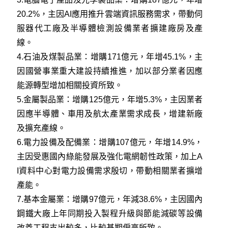
20.2%，主因AI應用推升雲端資訊服務需求，帶動伺
服器代工廠及半導體檢測設備業者擴建廠房及產
線。
4.石油及煤製品業：增購171億元，年增45.1%，主
因國營事業重大建設持續推進，加以部分業者因應
能源轉型增加相關投資所致。
5.金屬製品業：增購125億元，年增5.3%，主因業者
因應半導體、車用及航太產業需求成長，增建新廠
及擴充產線。
6.電力設備及配備業：增購107億元，年增14.9%，
主因受惠國內綠能發展及強化電網韌性政策，加上A
I資料中心對電力設備需求殷切，帶動相關業者擴增
產能。
7.基本金屬業：增購97億元，年減38.6%，主因國內
鋼鐵大廠上年同期投入製程升級與節能減碳等設備
改善工程支出較多，比較基期偏高所致。