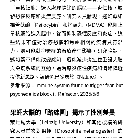
（單核細胞）送入處理情緒的腦區——杏仁核，觸
發恐懼反應和炎症反應。研究人員發現，迷幻藥如
裸蓋菇鹼（Psilocybin）和搖頭丸（MDMA）能阻止
單核細胞進入腦中，從而抑制恐懼反應和炎症，這
些結果不僅對治療恐懼和焦慮相關的疾病具有潛
力，還可能對抑鬱症的治療產生影響，研究強調，
迷幻藥不僅能改變感知，還能減少炎症並重設大腦
與免疫系統的互動，為治療炎症性疾病和情緒障礙
提供新思路。該研究已發表於《Nature》。
參考來源：
Immune system found to trigger fear, but
psychedelics block it. Refractor, 2025/5/6
果蠅大腦的「路線圖」揭示了性別差異
萊比錫大學（Leipzig University）和其他機構的研
究人員首次對果蠅（Drosophila melanogaster）的