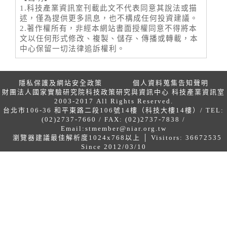
1.科技產業資訊室刊載此文不代表同意其說法或描
述，僅為提供更多訊息，也不構成任何投資建議。
2.著作權所有，非經本網站書面授權同意不得將本
文以任何形式修改、複製、儲存、傳播或轉載，本
中心保留一切法律追訴權利。
隱私保護及網站安全政策
個人資料蒐集告知聲明
財團法人國家實驗研究院科技政策研究與資訊中心 科技產業資訊室
2003-2017 All Rights Reserved.
台北市106-36 和平東路二段106號14樓（科技大樓14樓）/ TEL:
(02)2737-7660 / FAX: (02)2737-7838 /
Email:
stmember@niar.org.tw
瀏覽器建議最佳解析度1024x768以上 │ Visitors: 36672535
Since 2012/03/10