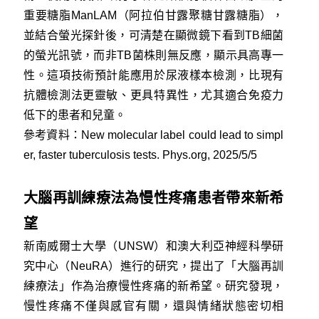
重要糖脂ManLAM（阿拉伯甘露聚糖甘露糖脂），
並結合螢光探針後，可清楚在顯微鏡下看到TB細菌
的螢光訊號，而非TB菌株則無反應，顯示具高專一
性。這項技術預計能應用於尿液樣本檢測，比現有
抗體檢測法更靈敏、更具特異性，尤其適合免疫力
低下的患者和兒童。
參考資料：
New molecular label could lead to simpl
er, faster tuberculosis tests. Phys.org, 2025/5/5
大腦再訓練療法為慢性疼痛患者帶來新希
望
新南威爾士大學（UNSW）和澳大利亞神經科學研
究中心（NeuRA）進行的研究，提出了「大腦再訓
練療法」作為治療慢性疼痛的新希望。研究發現，
慢性疼痛不僅與感官有關，還與情緒狀態密切相