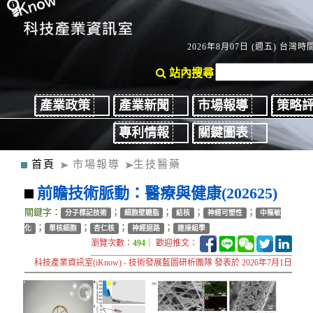
2026年8月07日 (週五) 台灣時間：
站內搜尋
產業政策
產業新聞
市場報導
策略
專利情報
關鍵圖表
首頁
市場報導
生技醫藥
前瞻技術脈動：醫療與健康(202625)
關鍵字：
；
；
；
；
分子標記技術
細胞壁糖脂
結核
神經可塑性
中樞敏
；
；
；
；
化
單核細胞
杏仁核
神經迴路
連接組學
瀏覽次數：
494
｜ 歡迎推文：
科技產業資訊室(iKnow) - 技術發展藍圖研析團隊 發表於 2026年7月1日