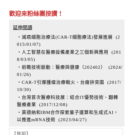
歡迎來粉絲團按讚！
延伸閱讀
‧滅癌細胞治療法(CAR-T細胞療法)發展進展
(
2
015/01/07
)
‧人工智慧在醫療設備產業之三個新興應用
(
201
8/03/05
)
‧前瞻技術脈動：醫療與健康（202402）
(
2024/
01/26
)
‧CAR-T引爆腫瘤治療戰火、台廠拚突圍
(
2017/
10/30
)
‧台灣首次醫療科技展：結合IT優勢技術、翻轉
醫療產業
(
2017/12/08
)
‧莫德納和IBM合作探索量子運算和生成式AI，
以推進mRNA技術
(
2023/04/27
)
【聲明】