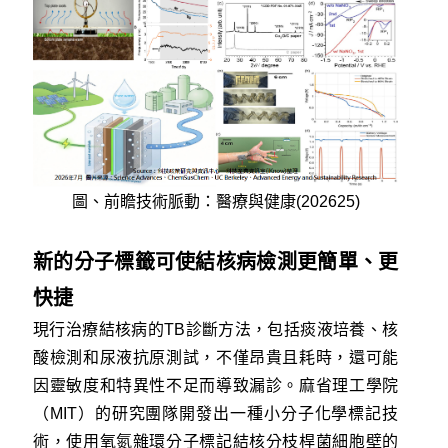
圖、前瞻技術脈動：醫療與健康(202625)
新的分子標籤可使結核病檢測更簡單、更
快捷
現行治療結核病的TB診斷方法，包括痰液培養、核
酸檢測和尿液抗原測試，不僅昂貴且耗時，還可能
因靈敏度和特異性不足而導致漏診。麻省理工學院
（MIT）的研究團隊開發出一種小分子化學標記技
術，使用氧氮雜環分子標記結核分枝桿菌細胞壁的