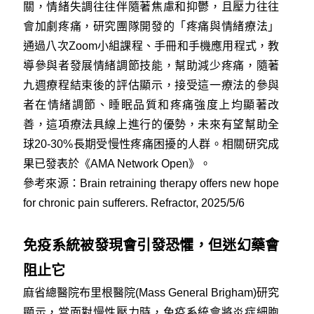
關，情緒失調往往伴隨著焦慮和抑鬱，且壓力往往
會加劇疼痛，研究團隊開發的「疼痛與情緒療法」
通過八次Zoom小組課程、手冊和手機應用程式，教
導參與者發展情緒調節技能，幫助減少疼痛，隨著
九週療程結束後的評估顯示，接受這一療法的參與
者在情緒調節、睡眠品質和疼痛強度上均顯著改
善，這項療法具線上進行的優勢，未來有望幫助全
球20-30%長期受慢性疼痛困擾的人群。相關研究成
果已發表於《AMA Network Open》。
參考來源：
Brain retraining therapy offers new hope
for chronic pain sufferers. Refractor, 2025/5/6
免疫系統被發現會引發恐懼，但迷幻藥會
阻止它
麻省總醫院布里根醫院(Mass General Brigham)研究
顯示，當面對慢性壓力時，免疫系統會將炎症細胞