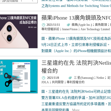
之為Systems and Methods for Switching Vision C
蘋果iPhone 13廣角鏡頭及
2021/11/11
蘋果
(
Apple Inc.
)；
廣角鏡頭
；
專利侵權訴訟
；
ImmerVision
；
Aire Technology Limited
圖、蘋果iPhone 13廣角鏡頭及NFC技術成為訴訟
9月24日正式上市，立即引來專利侵權訴訟。 
對蘋果（Apple Inc.）的iPhone相機鏡頭設
三星違約在先 法院判決Netl
權合約
2021/11/8
三星
(
Samsung
)；
Netlist
；
記
JDLA
；
共同開發
；
專利授權合約
圖、三星違約在先 法院判決Netlist可終止記憶
雙方簽署JDLA合約違約爭議，加州法院於20
三星嚴重違反雙方協議所約定的多項義務，因此N
本案共同開發和專...
More