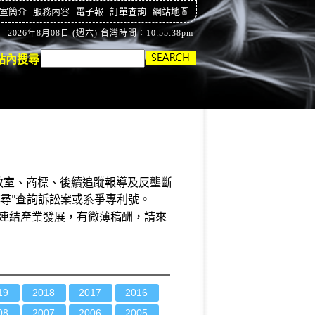
室簡介
服務內容
電子報
訂單查詢
網站地圖
2026年8月08日 (週六) 台灣時間：10:55:39pm
站內搜尋
教室
、商標、後續
追蹤報導及反壟斷
尋
查詢訴訟案或系爭專利號。
"
局連結產業發展，有微薄稿酬，請來
19
2018
2017
2016
08
2007
2006
2005