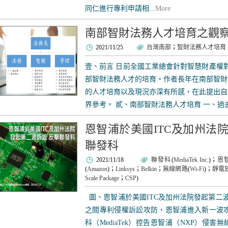
同仁進行專利申請相...
More
南部智財法務人才培育之觀
2021/11/25
台灣南部
；
智財法務人才培育
壹、前言 日前全國工業總會針對智慧財產權
部智財法務人才的培育。作者長年在南部智財
的人才培育以及現況亦深有所感，在此提出自
界參考。 貳、南部智財法務人才培育 一、過去-
恩智浦於美國ITC及加州法
聯發科
2021/11/18
聯發科
(
MediaTek Inc.
)；
恩
(
Amazon
)；
Linksys
；
Belkin
；
無線網路
(
Wi-Fi
)；
靜電
Scale Package
；
CSP
)
圖、恩智浦於美國ITC及加州法院發起第二波
之間專利侵權訴訟攻防，恩智浦進入新一波攻
科（MediaTek）控告恩智浦（NXP）侵