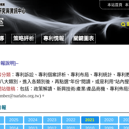
本站首頁
本
導
策略評析
專利情報
關鍵圖表
報說明]--
容分類
：
專利
訴訟、
專利個案評析、專利布局、專利統計、專利
八大類別，進入各類別後
，再點選
年份
閱讀，或是利用
站內搜
"
"
"
網站徵稿：
包括：政策解讀、新興技術/產業/產品商機、專利佈
mber@narlabs.org.tw
)。
情報
2025
2024
2023
2022
2021
2020
20
2014
2013
2012
2011
2010
2009
20