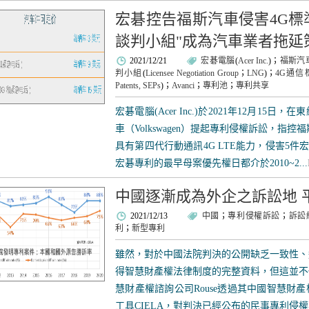
宏碁控告福斯汽車侵害4G標
談判小組"成為汽車業者拖延
2021/12/21
宏碁電腦
(
Acer Inc.
)；
福斯汽
判小組
(
Licensee Negotiation Group
；
LNG
)；
4G通信
Patents, SEPs
)；
Avanci
；
專利池
；
專利共享
宏碁電腦(Acer Inc.)於2021年12月1
車（Volkswagen）提起專利侵權訴訟，指控福
具有第四代行動通訊4G LTE能力，侵害5件
宏碁專利的最早母案優先權日都介於2010~2...
中國逐漸成為外企之訴訟地 
2021/12/13
中國
；
專利侵權訴訟
；
訴訟
利
；
新型專利
雖然，對於中國法院判決的公開缺乏一致性、
得智慧財產權法律制度的完整資料，但這並不
慧財產權諮詢公司Rouse透過其中國智慧財
工具CIELA，對判決已經公布的民事專利侵權