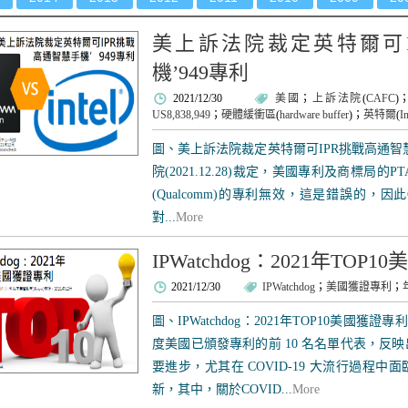
美上訴法院裁定英特爾可I
機’949專利
2021/12/30
美國
；
上訴法院
(
CAFC
)
US8,838,949
；
硬體緩衝區
(
hardware buffer
)；
英特爾
(
In
圖、美上訴法院裁定英特爾可IPR挑戰高通智慧
院(2021.12.28)裁定，美國專利及商標局的P
(Qualcomm)的專利無效，這是錯誤的，因此
對...
More
IPWatchdog：2021年TOP
2021/12/30
IPWatchdog
；
美國獲證專利
；
圖、IPWatchdog：2021年TOP10美國獲證專利
度美國已頒發專利的前 10 名名單代表，反
要進步，尤其在 COVID-19 大流行過程
新，其中，關於COVID...
More