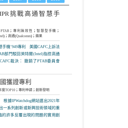
PR挑戰高通智慧手
；
PTAB
；
專利無效性
；
智慧型手機
；
tel
)；
高通
(
Qualcomm
)；
蘋果
手機’949專利 美國CAFC上訴法
TAB部門駁回英特爾(Intel)指控高通
CAFC裁決： 撤銷了PTAB委員會
10美國獲證專利
年度TOP10
；
專利申請
；
創新發明
 根據IPWatchdog網站選出2021年
映出一系列創新或新興技術領域的重
中面臨的許多反覆出現的問題的實用創