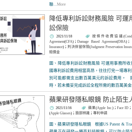
聯...
More
降低專利訴訟財務風險 可運
訟保險
2021/11/18
按條件收費協議
(
Cond
Agreement
(
CFA
)；
Damage Based Agreement
(
DBA
)；
Insurance
)；
判決保留保險
(
Judgment Preservation Insur
賠償金
圖、降低專利訴訟財務風險 可運用事務所收
國專利訴訟費用相當高昂，往往打完一場專利
別可能都需支出數百萬美元的訴訟費用。 
時，若未備妥完成訴訟全程所需的數百萬美金資
蘋果研發隱私眼鏡 防止陌生人偷
2021/11/16
蘋果
(
Apple Inc.
)；
Face ID
；
(
Apple Glasses
)；
臉部辨識
；
專利申請
圖、蘋果研發隱私眼鏡 根據US Patent & Tra
蘋果正在研發一種高科技眼鏡，可以防止陌生人