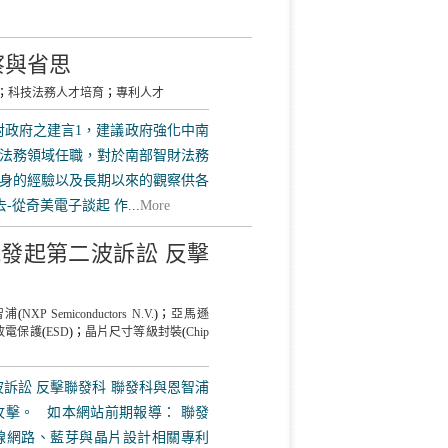
察與省思
；
科技法務人才培育
；
專利人才
對政府之建言1，建議政府強化中南
法務領域任職，對於南部智財法務
身的經驗以及長期以來的觀察供各
從奇美電子談起 作...
More
院發起第二波訴訟 反擊
智浦
(
NXP Semiconductors N.V.
)；
亞馬遜
放電保護
(
ESD
)；
晶片尺寸等級封裝
(
Chip
訴訟 反擊聯發科 聯發科與恩智浦
擊。 如本網站前期報導： 聯發
害無線網路、藍芽與晶片設計相關專利