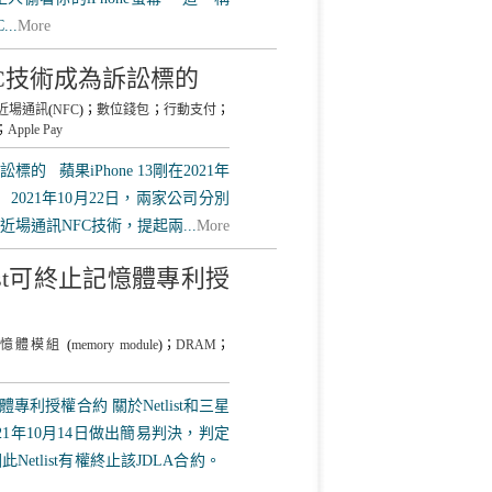
...
More
NFC技術成為訴訟標的
近場通訊
(
NFC
)；
數位錢包
；
行動支付
；
；
Apple Pay
標的 蘋果iPhone 13剛在2021年
2021年10月22日，兩家公司分別
計和近場通訊NFC技術，提起兩...
More
ist可終止記憶體專利授
憶體模組
(
memory module
)；
DRAM
；
體專利授權合約 關於Netlist和三星
21年10月14日做出簡易判決，判定
etlist有權終止該JDLA合約。