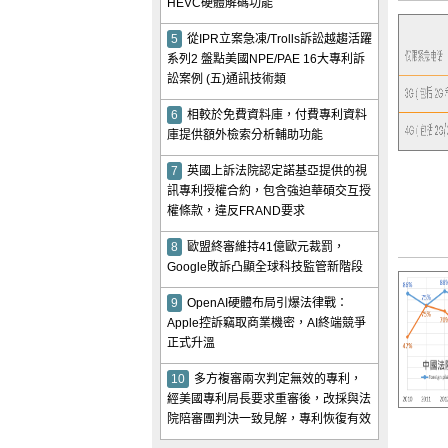
HEVC硬體解碼功能
5
從IPR立案急凍/Trolls訴訟越趨活躍
系列2 盤點美國NPE/PAE 16大專利訴
訟案例 (五)通訊技術類
6
相較於免費資料庫，付費專利資料
庫提供額外檢索分析輔助功能
7
英國上訴法院認定諾基亞提供的視
訊專利授權合約，包含強迫華碩交互授
權條款，違反FRAND要求
8
歐盟終審維持41億歐元裁罰，
Google敗訴凸顯全球科技監管新階段
9
OpenAI硬體布局引爆法律戰：
Apple控訴竊取商業機密，AI終端競爭
正式升溫
10
多方複審兩次判定無效的專利，
經美國專利局長要求重審後，改採與法
院陪審團判決一致見解，專利恢復有效