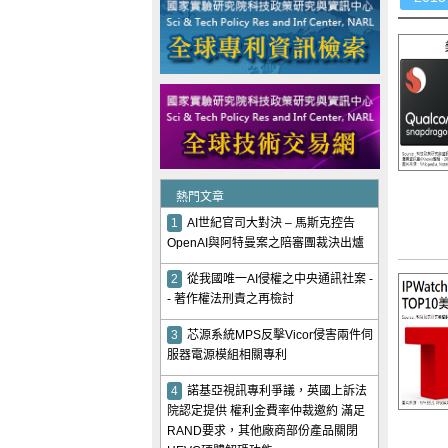
熱門文章
1
AI世紀官司大對決 – 馬斯克控告
OpenAI與阿特曼案之陪審團裁決出爐
2
從我國唯一AI侵權之中央通訊社案 -
- 著作權法刑責之再檢討
3
芯源系統MPS反擊Vicor侵害兩件伺
服器電源模組相關專利
4
諾基亞視訊專利爭議，英國上訴法
院認定提供 權利金費率仲裁邀約 滿足
RAND要求，其他廠商部份產品關閉