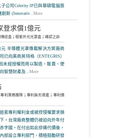
子公司Celerity IP已與華碩電腦簽
(Innovativ...
More
家登求償1億元
圓傳送盒
；
極紫外光光罩盒
；
確認之訴
億元 半導體光罩傳載解決方案廠商
，該公司已向美商英特格（ENTEGRIS）
因未經授權而用以製造、販賣、使
智慧財產及...
More
點
；
專利業務團隊
；
專利無形資產
；
專利價
商追索專利權利金或被控侵權要求損
下，台灣廠商整體仍被迫向外年付
赤字國。在付出如此慘痛代價後，
內部設立專利部門，積極鼓勵研發