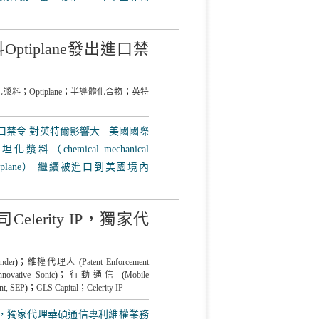
tiplane發出進口禁
化漿料
；
Optiplane
；
半導體化合物
；
英特
e進口禁令 對英特爾影響大 美國國際
hemical mechanical
名稱Optiplane） 繼續被進口到美國境內
Celerity IP，獨家代
under
)；
維權代理人
(
Patent Enforcement
nnovative Sonic
)；
行動通信
(
Mobile
ent, SEP
)；
GLS Capital
；
Celerity IP
ity IP，獨家代理華碩通信專利維權業務