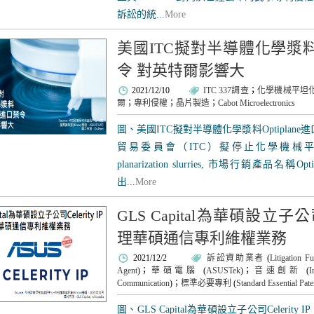
訴訟的統...
More
美國ITC擬對半導體化學漿料Op
令 對英特爾影響大
2021/12/10
ITC 337調查
；
化學機械平坦
爾
；
專利侵權
；
晶片製造
；
Cabot Microelectronics
圖、美國ITC擬對半導體化學漿料Optiplan
貿易委員會（ITC）擬停止化學機械平坦化漿料（c
planarization slurries, 市場行銷產品
出...
More
GLS Capital為華碩設立子公司
理華碩通信專利維權業務
2021/12/2
訴訟資助業者
(
Litigation F
Agent
)；
華碩電腦
(
ASUSTek
)；
音速創新
(
I
Communication
)；
標準必要專利
(
Standard Essential Pat
圖、GLS Capital為華碩設立子公司Celer