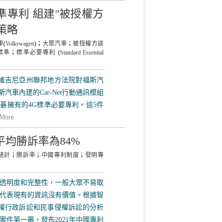
準專利 組建"被授權方
策略
車
(
Volkswagen
)；
大眾汽車
；
被授權方談
標準
；
標準必要專利
(
Standard Essential
5日，在東維吉尼亞州聯邦地方法院對福斯汽
斯汽車內建的Car-Net行動通訊模組
宏碁擁有的4G標準必要專利。這5件
More
平均勝訴率為84%
統計
；
勝訴率
；
中國專利制度
；
發明專
透明度和完整性，一般大眾不易取
代表現有的資訊沒有價值。根據智
產權行政訴訟和民事侵權訴訟的分析
案件第一審，發布2021年中國專利