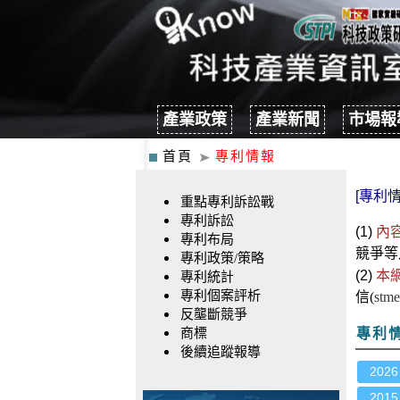
產業政策
產業新聞
市場報
首頁
專利情報
[專利情
重點專利訴訟戰
專利訴訟
(1)
內
專利布局
競爭
等
專利政策/策略
(2)
本
專利統計
專利個案評析
信(
stme
反壟斷競爭
商標
專利
後續追蹤報導
2026
2015