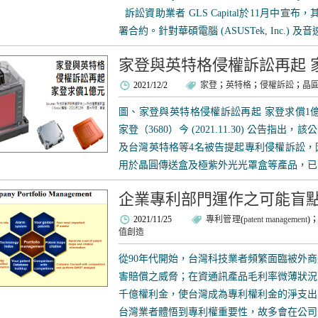
訴訟資助業者 GLS Capital於11月中宣布，其
署合約。針對華碩電腦 (ASUSTek, Inc.) 及音速創新 
家登與英特格侵權訴訟再起 
2021/12/2
家登
；
英特格
；
侵權訴訟
；
晶
圖、家登與英特格侵權訴訟再起 家登求償1
家登（3680）今 (2021.11.30) 公告指出
及台灣英特格等4名被告提起專利侵權訴訟，
用於晶圓傳送盒及極紫外光光罩盒等產品，已向
企業專利部門運作之可能盲
2021/11/25
專利管理
(
patent management
)
值創造
從90年代開始，台灣科技業者頻繁面臨被外
害賠償之威脅；在資通訊產品毛利率微薄狀況
千億權利金，使台灣成為專利權利金的淨支出
台灣業者體悟到專利權重要性，故多會在公司