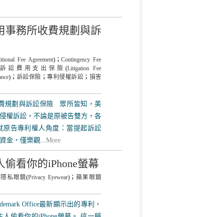
用事務所收費規劃與訴
itional Fee Agreement
)；
Contingency Fee
訴訟費用支出保險
(
Litigation Fee
ance
)；
訴訟保險
；
專利侵權訴訟
；
損害
費規劃與訴訟保險 眾所皆知，美
侵權訴訟，不論是原被告雙方，各
就原告專利權人角度：當提起訴訟
金，僅樂觀...
More
看你的iPhone螢幕
隱私眼鏡
(
Privacy Eyewear
)；
蘋果眼鏡
demark Office最新顯示出的專利，
偷看你的iPhone螢幕。 這一稱