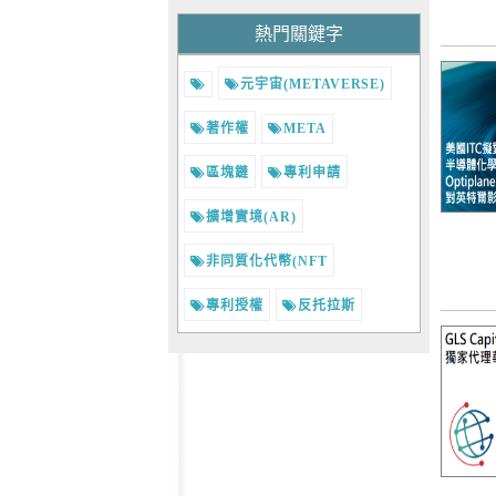
熱門關鍵字
元宇宙(METAVERSE)
著作權
META
區塊鏈
專利申請
擴增實境(AR)
非同質化代幣(NFT
專利授權
反托拉斯