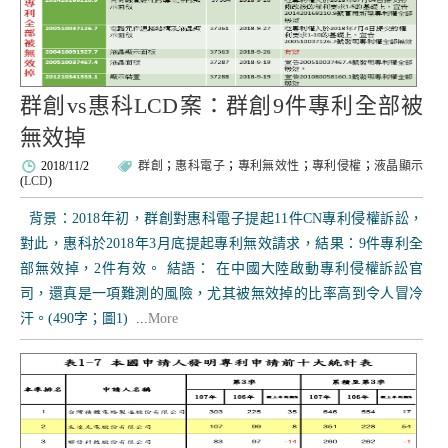
群創vs惠科LCD案：群創9件專利全部被
無效掉
2018/11/2
群創
；
惠科電子
；
專利無效性
；
專利侵權
；
液晶顯示
(
LCD
)
背景：2018年初，群創對惠科電子提起11件CN專利侵權訴訟，
對此，惠科於2018年3月底提起專利無效請求，結果：9件專利全
部無效掉，2件有效。 結語： 在中國大陸啟動專利侵權訴訟官
司，還真是一項難測的風險，尤其被無效掉的比率高到令人冒冷
汗。(490字；圖1) ...
More