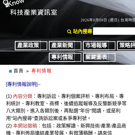
2026年8月09日 (週日) 台灣時間：
站內搜尋
產業政策
產業新聞
市場報導
策略
專利情報
關鍵圖表
首頁
專利情報
[專利情報說明]--
(1)
內容分類
：
專利
訴訟、
專利個案評析、專利布局、專
利統計、專利教室
、商標、後續
追蹤報導及反壟斷競爭
等
八大類別，進入各類別後
，再點選
年份
閱讀，或是利
"
"
用
站內搜尋
查詢訴訟案或系爭專利號。
"
"
(2)
本網站徵稿：
包括：政策解讀、新興技術/產業/產品商
機、專利佈局連結產業發展，有微薄稿酬，請來信