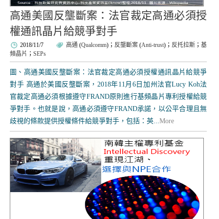
高通美國反壟斷案：法官裁定高通必須授
權通訊晶片給競爭對手
2018/11/7
高通
(
Qualcomm
)；
反壟斷案
(
Anti-trust
)；
反托拉斯
；
基
頻晶片
；
SEPs
圖、高通美國反壟斷案：法官裁定高通必須授權通訊晶片給競爭
對手 高通於美國反壟斷案，2018年11月6日加州法官Lucy Koh法
官裁定高通必須根據遵守FRAND原則進行基頻晶片專利授權給競
爭對手。也就是說，高通必須遵守FRAND承諾，以公平合理且無
歧視的條款提供授權條件給競爭對手，包括：英...
More