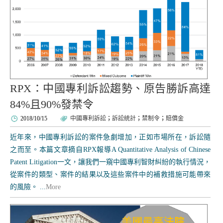
RPX：中國專利訴訟趨勢、原告勝訴高達
84%且90%發禁令
2018/10/15
中國專利訴訟
；
訴訟統計
；
禁制令
；
賠償金
近年來，中國專利訴訟的案件急劇增加，正如市場所在，訴訟隨
之而至。本篇文章摘自RPX報導A Quantitative Analysis of Chinese
Patent Litigation一文，讓我們一窺中國專利智財糾紛的執行情況，
從案件的類型、案件的結果以及這些案件中的補救措施可能帶來
的風險。 ...
More