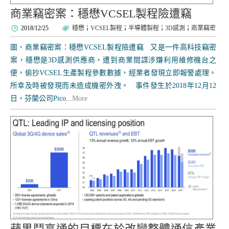
商業竊密案：穩懋VCSEL製程險遭竊
2018/12/25
穩懋
；
VCSEL製程
；
半導體製程
；
3D感測
；
商業竊密
圖、商業竊密案：穩懋VCSEL製程險遭竊 又是一件高科技竊密
案，穩懋是3D感測供應商，遭到商業間諜涉嫌利用維修機台之
便，偷抄VCSEL生產製程參數數據，經業者發現立即報警處理。
所幸及時被發現而未造成機密外洩。 事件發生於2018年12月12
日，芬蘭公司Pico...
More
蘋果鬥高通的目標在於改變整體通信產業