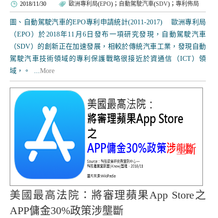
2018/11/30
歐洲專利局
(
EPO
)；
自動駕駛汽車
(
SDV
)；
專利佈局
圖、自動駕駛汽車的EPO專利申請統計(2011-2017) 歐洲專利局
（EPO）於2018年11月6日發布一項研究發現，自動駕駛汽車
（SDV）的創新正在加速發展，相較於傳統汽車工業，發現自動
駕駛汽車技術領域的專利保護戰略很接近於資通信（ICT）領
域，。 ...
More
美國最高法院：將審理蘋果App Store之
APP傭金30%政策涉壟斷