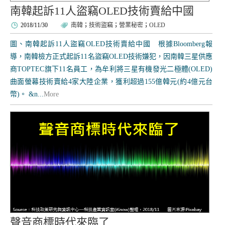
南韓起訴11人盜竊OLED技術賣給中國
2018/11/30
南韓
；
技術盜竊
；
營業秘密
；
OLED
圖、南韓起訴11人盜竊OLED技術賣給中國 根據Bloomberg報
導，南韓檢方正式起訴11名盜竊OLED技術嫌犯，因南韓三星供應
商TOPTEC旗下11名員工，為牟利將三星有機發光二極體(OLED)
曲面螢幕技術賣給4家大陸企業，獲利超過155億韓元(約4億元台
幣)。 &n...
More
聲音商標時代來臨了