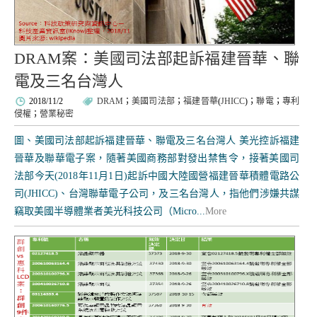
DRAM案：美國司法部起訴福建晉華、聯
電及三名台灣人
2018/11/2
DRAM
；
美國司法部
；
福建晉華
(
JHICC
)；
聯電
；
專利
侵權
；
營業秘密
圖、美國司法部起訴福建晉華、聯電及三名台灣人 美光控訴福建
晉華及聯華電子案，隨著美國商務部對發出禁售令，接著美國司
法部今天(2018年11月1日)起訴中國大陸國營福建晉華積體電路公
司(JHICC)、台灣聯華電子公司，及三名台灣人，指他們涉嫌共謀
竊取美國半導體業者美光科技公司（Micro...
More