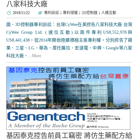
八家科技大廠
2018/11/22
專利訴訟
；
專利侵權
；
3D控制器
；
人機互動
圖、3D控制器專利訴訟：台灣CyWee在美控告八家科技大廠 台灣
CyWee Group Ltd. (速位互動)以兩件專利US8,552,978與
US8,441,438，從2014年開始陸續積極主張專利權，分別控告了蘋
果、三星、LG、華為、摩托羅拉、宏達電、中興、Google等八家
科技大廠，...
More
基因泰克控告前員工竊密 將仿生藥配方給