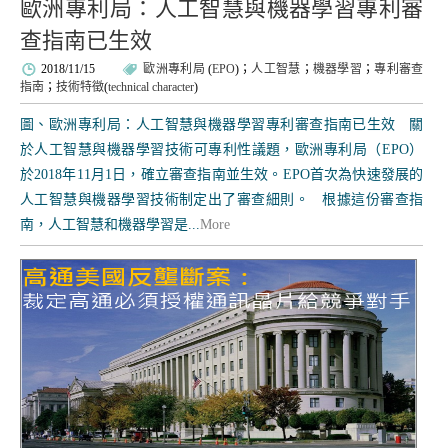
歐洲專利局：人工智慧與機器學習專利審
查指南已生效
2018/11/15
歐洲專利局
(
EPO
)；
人工智慧
；
機器學習
；
專利審查
指南
；
技術特徵
(
technical character
)
圖、歐洲專利局：人工智慧與機器學習專利審查指南已生效 關
於人工智慧與機器學習技術可專利性議題，歐洲專利局（EPO）
於2018年11月1日，確立審查指南並生效。EPO首次為快速發展的
人工智慧與機器學習技術制定出了審查細則。 根據這份審查指
南，人工智慧和機器學習是...
More