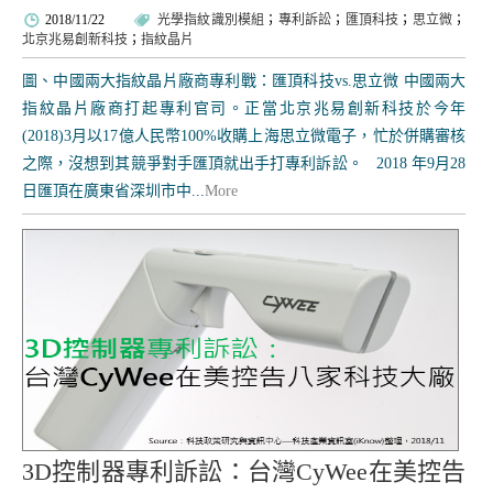
2018/11/22
光學指紋識別模組
；
專利訴訟
；
匯頂科技
；
思立微
；
北京兆易創新科技
；
指紋晶片
圖、中國兩大指紋晶片廠商專利戰：匯頂科技vs.思立微 中國兩大
指紋晶片廠商打起專利官司。正當北京兆易創新科技於今年
(2018)3月以17億人民幣100%收購上海思立微電子，忙於併購審核
之際，沒想到其競爭對手匯頂就出手打專利訴訟。 2018 年9月28
日匯頂在廣東省深圳市中...
More
3D控制器專利訴訟：台灣CyWee在美控告