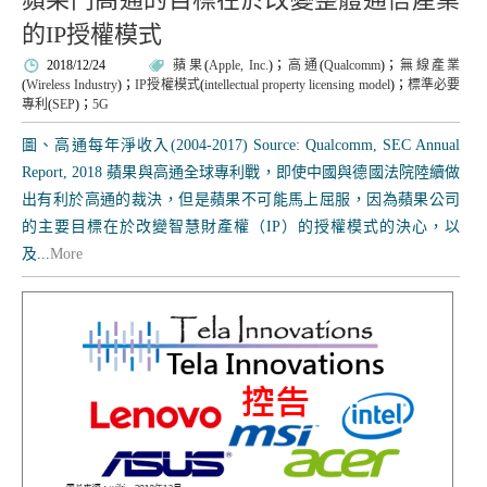
的IP授權模式
2018/12/24
蘋果
(
Apple, Inc.
)；
高通
(
Qualcomm
)；
無線產業
(
Wireless Industry
)；
IP授權模式
(
intellectual property licensing model
)；
標準必要
專利
(
SEP
)；
5G
圖、高通每年淨收入(2004-2017) Source: Qualcomm, SEC Annual
Report, 2018 蘋果與高通全球專利戰，即使中國與德國法院陸續做
出有利於高通的裁決，但是蘋果不可能馬上屈服，因為蘋果公司
的主要目標在於改變智慧財產權（IP）的授權模式的決心，以
及...
More