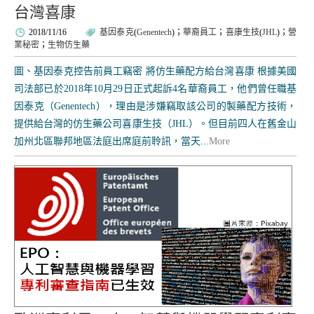
台灣喜康
2018/11/16
基因泰克
(
Genentech
)；
華裔員工
；
喜康生技
(
JHL
)；
營
業秘密
；
生物仿生藥
圖、基因泰克控告前員工竊密 將仿生藥配方給台灣喜康 根據美國
司法部已於2018年10月29日正式起訴4名華裔員工，他們曾任職基
因泰克（Genentech），理由是涉嫌竊取該公司的製藥配方技術，
提供給台灣的仿生藥公司喜康生技（JHL）。但目前四人在舊金山
加州北區聯邦地區法庭出席庭前聆訊，當天...
More