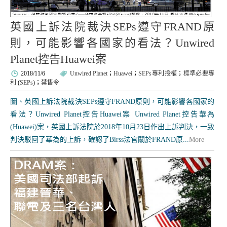
英國上訴法院裁決SEPs遵守FRAND原
則，可能影響各國家的看法？Unwired
Planet控告Huawei案
2018/11/6
Unwired Planet
；
Huawei
；
SEPs專利授權
；
標準必要專
利
(
SEPs
)；
禁售令
圖、英國上訴法院裁決SEPs遵守FRAND原則，可能影響各國家的
看法？Unwired Planet控告Huawei案 Unwired Planet控告華為
(Huawei)案，英國上訴法院於2018年10月23日作出上訴判決，一致
判決駁回了華為的上訴，確認了Birss法官關於FRAND原...
More