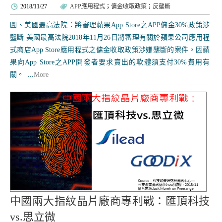
2018/11/27
APP應用程式
；
傭金收取政策
；
反壟斷
圖、美國最高法院：將審理蘋果App Store之APP傭金30%政策涉
壟斷 美國最高法院2018年11月26日將審理有關於蘋果公司應用程
式商店App Store應用程式之傭金收取政策涉嫌壟斷的案件。因蘋
果向App Store之APP開發者要求賣出的軟體須支付30%費用有
關。 ...
More
中國兩大指紋晶片廠商專利戰：匯頂科技
vs.思立微