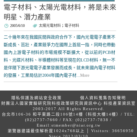
電子材料、太陽光電材料，將是未來
明星、潛力產業
2005/6/10
太陽光電材料
；
電子材料
二十幾年來在我國民間與政府合作下，國內光電電子產業不
斷成長、茁壯，產業競爭力在國際上首屈一指，同時也帶動
國內上游電子材料的市場規模不斷擴大，從以前的PCB材
料、光碟片材料、半導體材料等至現在的LCD材料，無一不
是伴隨下游光電電子產業發展而成長。就未來國內電子材料
的發展，工業局估計2004年國內電子材...
More
隱私保護及網站安全政策
個人資料蒐集告知聲明
財團法人國家實驗研究院科技政策研究與資訊中心 科技產業資訊室
2003-2017 All Rights Reserved.
台北市106-36 和平東路二段106號14樓（科技大樓14樓）/ TEL:
(02)2737-7660 / FAX: (02)2737-7838 /
Email:
stmember@niar.org.tw
瀏覽器建議最佳解析度1024x768以上 │ Visitors: 36656950
Since 2012/03/10