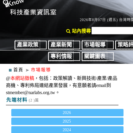
2026年8月07日 (週五) 台灣時間
站內搜尋
產業政策
產業新聞
市場報導
策略
專利情報
關鍵圖表
首頁
市場報導
@
本網站徵稿
，包括：政策解讀、新興技術/產業/產品
商機、專利佈局連結產業發展，有意願者請email到
stmember@narlabs.org.tw。
先端材料
(2 )篇
2026
2025
2024